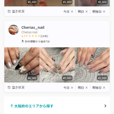
¥5,800
¥5,800
¥5,800
空き状況
今日
×
明日
×
明後日
×
Cherias_nail
Cherias nail
4.7
(
14
件)
1
2
3
4
5
針中野駅
から徒歩7分
Star
Stars
Stars
Stars
Stars
¥6,980
¥5,980
¥5,980
空き状況
今日
×
明日
×
明後日
×
大阪府のエリアから探す