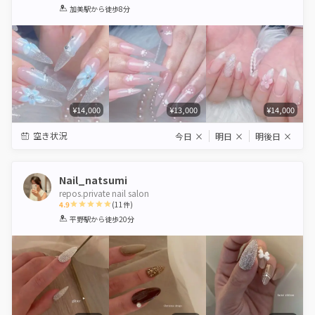
1
2
3
4
5
加美駅
から徒歩8分
Star
Stars
Stars
Stars
Stars
¥14,000
¥13,000
¥14,000
空き状況
今日
×
明日
×
明後日
×
Nail_natsumi
repos.private nail salon
4.9
(
11
件)
1
2
3
4
5
平野駅
から徒歩20分
Star
Stars
Stars
Stars
Stars