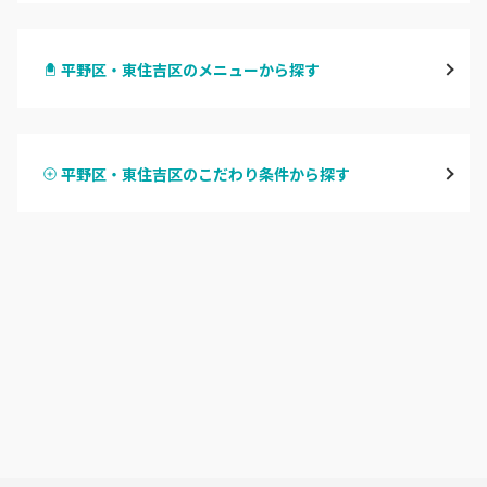
梅田・茶屋町
平野区・東住吉区のメニューから探す
心斎橋・南船場・アメ村
ハンドジェル
堀江・四ツ橋・新町
平野区・東住吉区のこだわり条件から探す
ハンドスカルプ
パラジェル
なんば・日本橋
ハンドケアカラー
フィルイン
天王寺区・阿倍野区
フット
持ち込み OK
福島区・野田
オフのみ
やり放題 あり
淀屋橋・本町・肥後橋