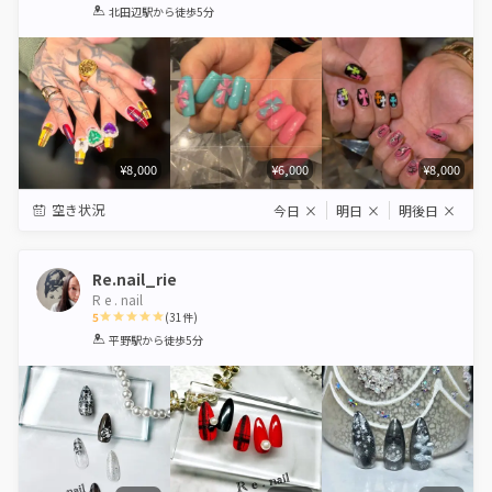
1
2
3
4
5
北田辺駅
から徒歩5分
Star
Stars
Stars
Stars
Stars
¥8,000
¥6,000
¥8,000
空き状況
今日
×
明日
×
明後日
×
Re.nail_rie
R e . nail
5
(
31
件)
1
2
3
4
5
平野駅
から徒歩5分
Star
Stars
Stars
Stars
Stars