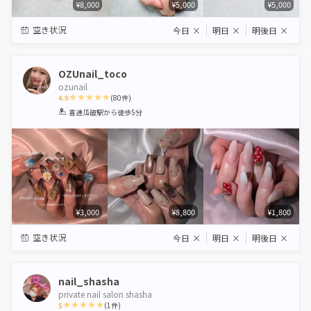
¥8,000
¥5,000
¥5,000
空き状況
今日
×
明日
×
明後日
×
OZUnail_toco
ozunail
4.9
(
80
件)
1
2
3
4
5
喜連瓜破駅
から徒歩5分
Star
Stars
Stars
Stars
Stars
¥3,000
¥8,800
¥1,800
空き状況
今日
×
明日
×
明後日
×
nail_shasha
private nail salon shasha
5
(
1
件)