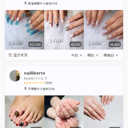
1
2
3
4
5
新加美駅
から徒歩10分
Star
Stars
Stars
Stars
Stars
¥13,000
¥8,000
¥8,000
空き状況
今日
×
明日
×
明後日
×
nailliberte
libertéリベルテ
4.9
(
9
件)
1
2
3
4
5
平野駅
から徒歩10分
Star
Stars
Stars
Stars
Stars