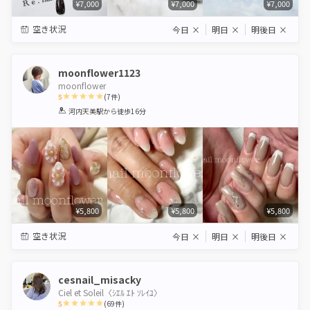
¥7,000
¥7,000
¥7,000
空き状況
今日
×
明日
×
明後日
×
moonflower1123
moonflower
5
(
7
件)
1
2
3
4
5
河内天美駅
から徒歩16分
Star
Stars
Stars
Stars
Stars
¥5,800
¥5,800
¥5,800
空き状況
今日
×
明日
×
明後日
×
cesnail_misacky
Ciel et Soleil〈ｼｴﾙ ｴﾄ ｿﾚｲﾕ〉
5
(
69
件)