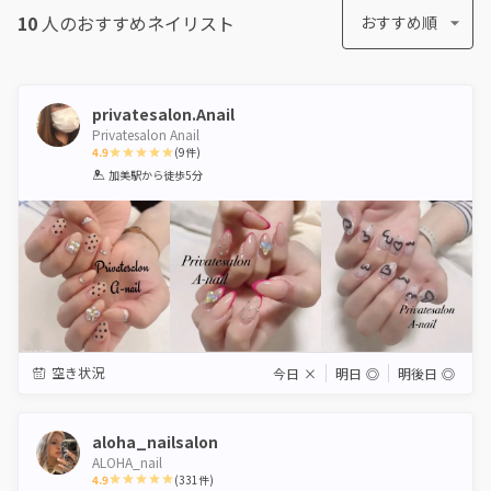
10
人のおすすめ
ネイリスト
おすすめ順
privatesalon.Anail
Privatesalon Anail
4.9
(
9
件)
1
2
3
4
5
加美駅
から徒歩5分
Star
Stars
Stars
Stars
Stars
空き状況
今日
×
明日
◎
明後日
◎
aloha_nailsalon
ALOHA_nail
4.9
(
331
件)