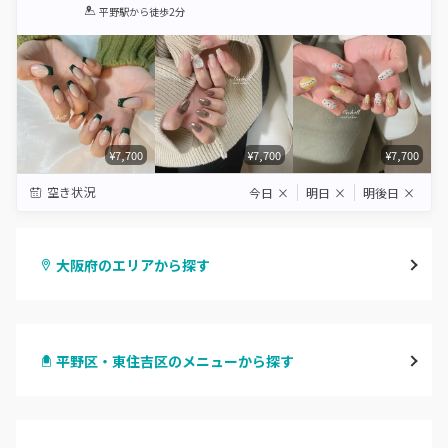
1
2
3
4
5
平野駅
から徒歩2分
Star
Stars
Stars
Stars
Stars
¥7,700
¥7,700
¥7,700
空き状況
今日
×
明日
×
明後日
×
大阪府のエリアから探す
梅田・茶屋町
平野区・東住吉区のメニューから探す
心斎橋・南船場・アメ村
ハンドジェル
堀江・四ツ橋・新町