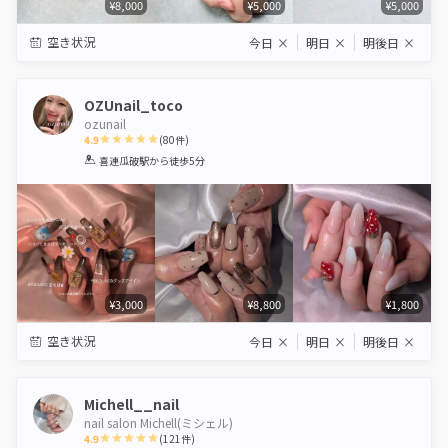
¥8,000
¥5,000
¥5,000
空き状況
今日
×
明日
×
明後日
×
OZUnail_toco
ozunail
4.9
(
80
件)
1
2
3
4
5
喜連瓜破駅
から徒歩5分
Star
Stars
Stars
Stars
Stars
¥3,000
¥8,800
¥1,800
空き状況
今日
×
明日
×
明後日
×
Michell__nail
nail salon Michell(ミシェル)
4.9
(
121
件)