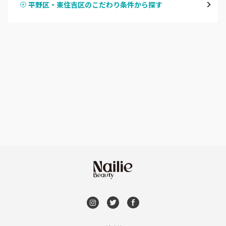
平野区・東住吉区のこだわり条件から探す
ハンドスカルプ
パラジェル
なんば・日本橋
ハンドケアカラー
フィルイン
天王寺区・阿倍野区
フット
持ち込み OK
福島区・野田
オフのみ
やり放題 あり
淀屋橋・本町・肥後橋
初回オフ 無料
天神橋・天満
DVD観賞
谷町・上本町・玉造