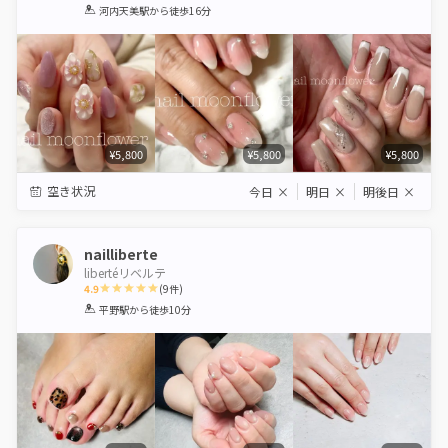
1
2
3
4
5
河内天美駅
から徒歩16分
Star
Stars
Stars
Stars
Stars
¥5,800
¥5,800
¥5,800
空き状況
今日
×
明日
×
明後日
×
nailliberte
libertéリベルテ
4.9
(
9
件)
1
2
3
4
5
平野駅
から徒歩10分
Star
Stars
Stars
Stars
Stars