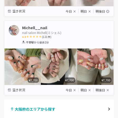
空き状況
今日
×
明日
×
明後日
◎
Michell__nail
nail salon Michell(ミシェル)
4.9
(
121
件)
1
2
3
4
5
平野駅
から徒歩2分
Star
Stars
Stars
Stars
Stars
¥7,700
¥7,700
¥7,700
空き状況
今日
×
明日
×
明後日
×
大阪府のエリアから探す