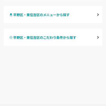
梅田・茶屋町
平野区・東住吉区のメニューから探す
心斎橋・南船場・アメ村
ハンドジェル
堀江・四ツ橋・新町
平野区・東住吉区のこだわり条件から探す
ハンドスカルプ
パラジェル
なんば・日本橋
ハンドケアカラー
フィルイン
天王寺区・阿倍野区
フット
持ち込み OK
福島区・野田
オフのみ
やり放題 あり
淀屋橋・本町・肥後橋