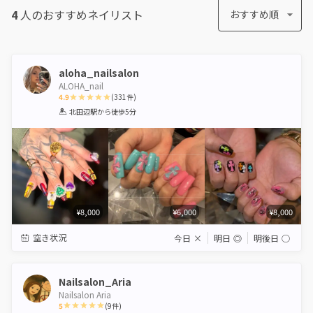
4
人のおすすめ
ネイリスト
おすすめ順
aloha_nailsalon
ALOHA_nail
4.9
(
331
件)
1
2
3
4
5
北田辺駅
から徒歩5分
Star
Stars
Stars
Stars
Stars
¥8,000
¥6,000
¥8,000
空き状況
今日
×
明日
◎
明後日
◯
Nailsalon_Aria
Nailsalon Aria
5
(
9
件)