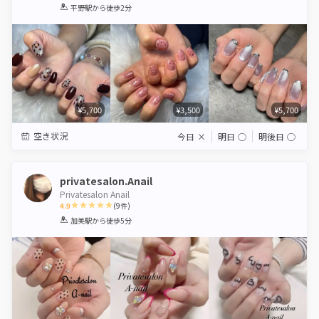
1
2
3
4
5
平野駅
から徒歩2分
Star
Stars
Stars
Stars
Stars
¥5,700
¥3,500
¥5,700
空き状況
今日
×
明日
◯
明後日
◯
privatesalon.Anail
Privatesalon Anail
4.9
(
9
件)
1
2
3
4
5
加美駅
から徒歩5分
Star
Stars
Stars
Stars
Stars