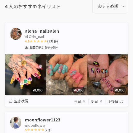
4
人のおすすめ
ネイリスト
おすすめ順
aloha_nailsalon
ALOHA_nail
4.9
(
331
件)
1
2
3
4
5
北田辺駅
から徒歩5分
Star
Stars
Stars
Stars
Stars
¥8,000
¥6,000
¥8,000
空き状況
今日
×
明日
×
明後日
◯
moonflower1123
moonflower
5
(
7
件)