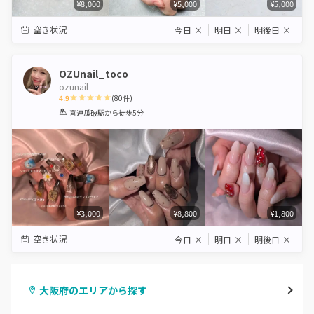
¥8,000
¥5,000
¥5,000
空き状況
今日
×
明日
×
明後日
×
OZUnail_toco
ozunail
4.9
(
80
件)
1
2
3
4
5
喜連瓜破駅
から徒歩5分
Star
Stars
Stars
Stars
Stars
¥3,000
¥8,800
¥1,800
空き状況
今日
×
明日
×
明後日
×
大阪府のエリアから探す