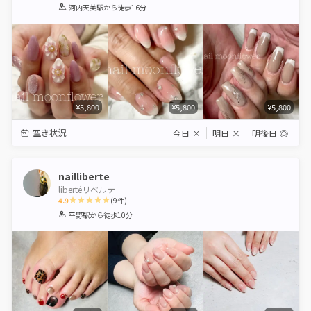
1
2
3
4
5
河内天美駅
から徒歩16分
Star
Stars
Stars
Stars
Stars
¥5,800
¥5,800
¥5,800
空き状況
今日
×
明日
×
明後日
◎
nailliberte
libertéリベルテ
4.9
(
9
件)
1
2
3
4
5
平野駅
から徒歩10分
Star
Stars
Stars
Stars
Stars