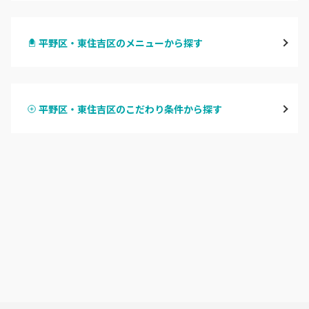
梅田・茶屋町
平野区・東住吉区のメニューから探す
心斎橋・南船場・アメ村
ハンドジェル
堀江・四ツ橋・新町
平野区・東住吉区のこだわり条件から探す
ハンドスカルプ
パラジェル
なんば・日本橋
ハンドケアカラー
フィルイン
天王寺区・阿倍野区
フット
持ち込み OK
福島区・野田
オフのみ
やり放題 あり
淀屋橋・本町・肥後橋