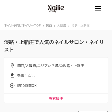
›
›
›
ネイル予約はネイリーTOP
関西
大阪府
淡路・上新庄
淡路・上新庄で人気のネイルサロン・ネイリ
スト
関西/大阪府/エリアから選ぶ/淡路・上新庄
選択しない
朝10時前OK
検索条件