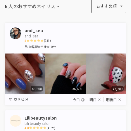
6
人のおすすめ
ネイリスト
おすすめ順
and_sea
and_sea
5
(
1
件)
1
2
3
4
5
淡路駅
から徒歩10分
Star
Stars
Stars
Stars
Stars
¥6,600
¥6,600
¥7,700
空き状況
今日
◎
明日
×
明後日
×
Lilibeautysalon
Lili beauty salon
4.8
(
41
件)