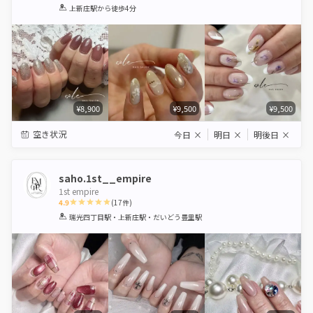
1
2
3
4
5
上新庄駅
から徒歩4分
Star
Stars
Stars
Stars
Stars
¥8,900
¥9,500
¥9,500
空き状況
今日
×
明日
×
明後日
×
saho.1st__empire
1st empire
4.9
(
17
件)
1
2
3
4
5
瑞光四丁目駅・上新庄駅・だいどう豊里駅
Star
Stars
Stars
Stars
Stars