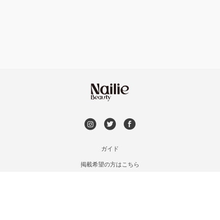
フット
持ち込み OK
福島区・野田
オフのみ
やり放題 あり
淀屋橋・本町・肥後橋
初回オフ 無料
天神橋・天満
DVD観賞
谷町・上本町・玉造
メンズOK
ガイド
淡路・上新庄
掲載希望の方はこちら
出張OK
利用規約
東三国・十三・淀川区
お問い合わせ
子連れOK
特定商取引法に基づく表記
京橋・都島区