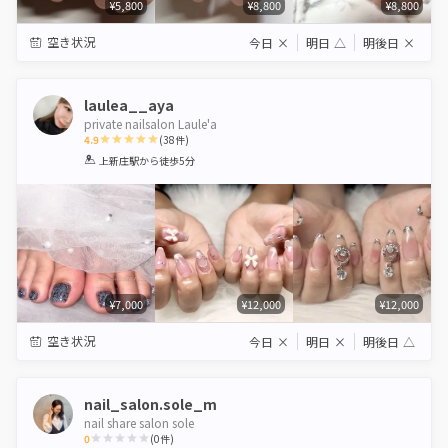
¥5,800
¥8,800
¥8,800
空き状況
今日
×
明日
△
明後日
×
laulea__aya
private nailsalon Laule'a
4.9
(
38
件)
1
2
3
4
5
上新庄駅
から徒歩5分
Star
Stars
Stars
Stars
Stars
¥7,000
¥12,000
¥12,000
空き状況
今日
×
明日
×
明後日
△
nail_salon.sole_m
nail share salon sole
0
(
0
件)