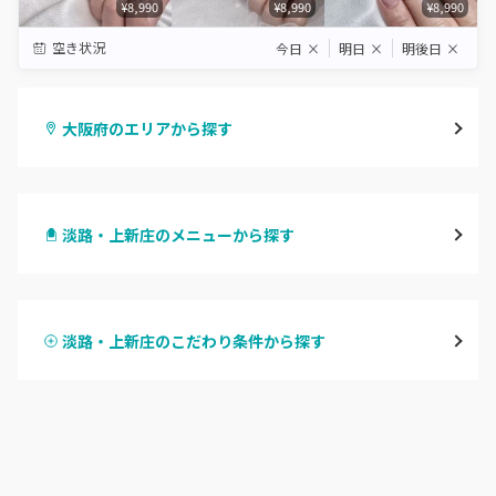
¥8,990
¥8,990
¥8,990
空き状況
今日
×
明日
×
明後日
×
大阪府のエリアから探す
梅田・茶屋町
淡路・上新庄のメニューから探す
心斎橋・南船場・アメ村
ハンドジェル
堀江・四ツ橋・新町
淡路・上新庄のこだわり条件から探す
ハンドスカルプ
パラジェル
なんば・日本橋
ハンドケアカラー
フィルイン
天王寺区・阿倍野区