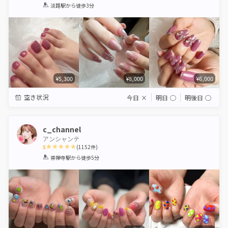
1
2
3
4
5
淡路駅
から徒歩3分
Star
Stars
Stars
Stars
Stars
¥5,300
¥8,000
¥6,000
空き状況
今日
×
明日
◯
明後日
◯
c_channel
アンシャンテ
5
(
1152
件)
1
2
3
4
5
崇禅寺駅
から徒歩5分
Star
Stars
Stars
Stars
Stars