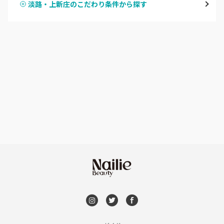
淡路・上新庄のこだわり条件から探す
ハンドスカルプ
パラジェル
なんば・日本橋
ハンドケアカラー
フィルイン
天王寺区・阿倍野区
フット
持ち込み OK
福島区・野田
オフのみ
やり放題 あり
淀屋橋・本町・肥後橋
初回オフ 無料
天神橋・天満
DVD観賞
谷町・上本町・玉造
メンズOK