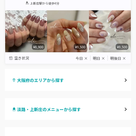
1
2
3
4
5
上新庄駅
から徒歩4分
Star
Stars
Stars
Stars
Stars
¥8,900
¥9,500
¥9,500
空き状況
今日
×
明日
×
明後日
×
大阪府のエリアから探す
梅田・茶屋町
淡路・上新庄のメニューから探す
心斎橋・南船場・アメ村
ハンドジェル
堀江・四ツ橋・新町