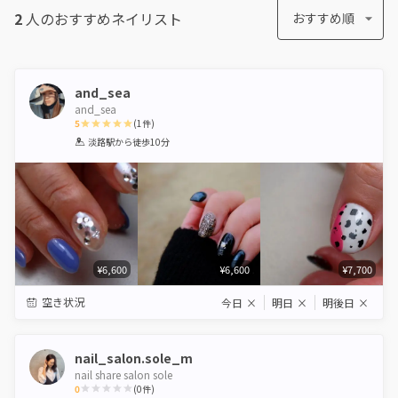
2
人のおすすめ
ネイリスト
おすすめ順
and_sea
and_sea
5
(
1
件)
1
2
3
4
5
淡路駅
から徒歩10分
Star
Stars
Stars
Stars
Stars
¥6,600
¥6,600
¥7,700
空き状況
今日
×
明日
×
明後日
×
nail_salon.sole_m
nail share salon sole
0
(
0
件)