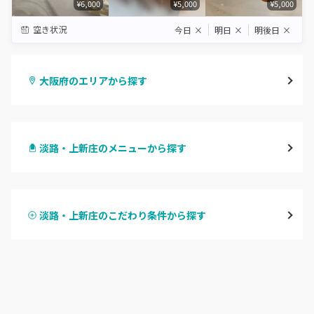
¥6,000
¥5,000
¥5,000
空き状況
今日
×
明日
×
明後日
×
大阪府のエリアから探す
梅田・茶屋町
淡路・上新庄のメニューから探す
心斎橋・南船場・アメ村
ハンドジェル
堀江・四ツ橋・新町
淡路・上新庄のこだわり条件から探す
ハンドスカルプ
パラジェル
なんば・日本橋
ハンドケアカラー
フィルイン
天王寺区・阿倍野区