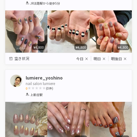
1
2
3
4
5
JR淡路駅
から徒歩5分
Star
Stars
Stars
Stars
Stars
¥4,800
¥4,800
¥4,800
空き状況
今日
×
明日
×
明後日
×
lumiere_yoshino
nail salon lumiere
0
(
0
件)
1
2
3
4
5
上新庄駅
Star
Stars
Stars
Stars
Stars