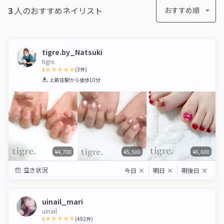
3
人のおすすめ
ネイリスト
おすすめ順
tigre.by_Natsuki
tigre.
5
(
3
件)
1
2
3
4
5
上新庄駅
から徒歩10分
Star
Stars
Stars
Stars
Stars
¥4,700
¥5,500
¥6,600
空き状況
今日
×
明日
×
明後日
×
uinail_mari
uinail
5
(
492
件)