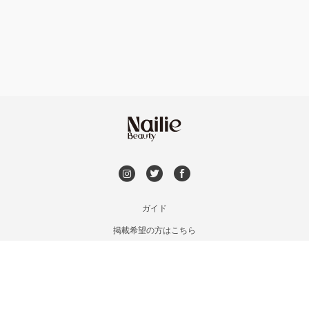
フット
持ち込み OK
福島区・野田
オフのみ
やり放題 あり
淀屋橋・本町・肥後橋
初回オフ 無料
天神橋・天満
DVD観賞
谷町・上本町・玉造
メンズOK
ガイド
淡路・上新庄
掲載希望の方はこちら
出張OK
利用規約
東三国・十三・淀川区
お問い合わせ
子連れOK
特定商取引法に基づく表記
京橋・都島区