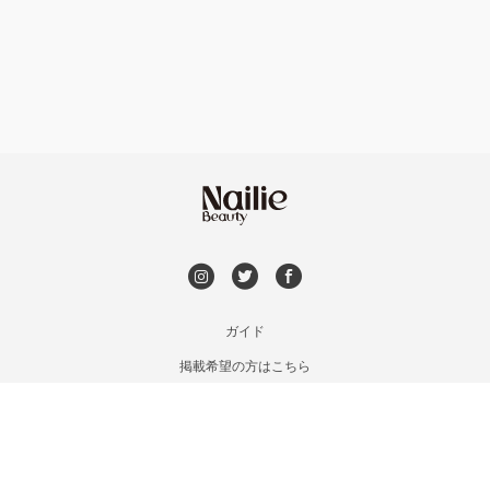
フット
持ち込み OK
福島区・野田
オフのみ
やり放題 あり
淀屋橋・本町・肥後橋
初回オフ 無料
天神橋・天満
DVD観賞
谷町・上本町・玉造
メンズOK
ガイド
淡路・上新庄
掲載希望の方はこちら
出張OK
利用規約
東三国・十三・淀川区
お問い合わせ
子連れOK
特定商取引法に基づく表記
京橋・都島区