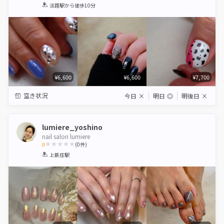
1
2
3
4
5
淡路駅
から徒歩10分
Star
Stars
Stars
Stars
Stars
¥6,600
¥6,600
¥7,700
空き状況
今日
×
明日
◎
明後日
×
lumiere_yoshino
nail salon lumiere
0
(
0
件)
1
2
3
4
5
上新庄駅
Star
Stars
Stars
Stars
Stars