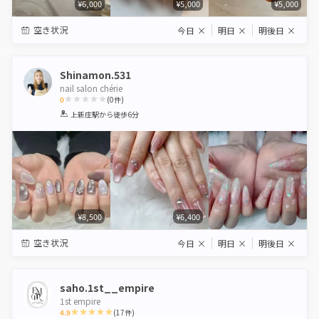
¥6,000
¥5,000
¥5,000
空き状況
今日
×
明日
×
明後日
×
Shinamon.531
nail salon chérie
0
(
0
件)
1
2
3
4
5
上新庄駅
から徒歩6分
Star
Stars
Stars
Stars
Stars
¥8,500
¥6,400
空き状況
今日
×
明日
×
明後日
×
saho.1st__empire
1st empire
4.9
(
17
件)