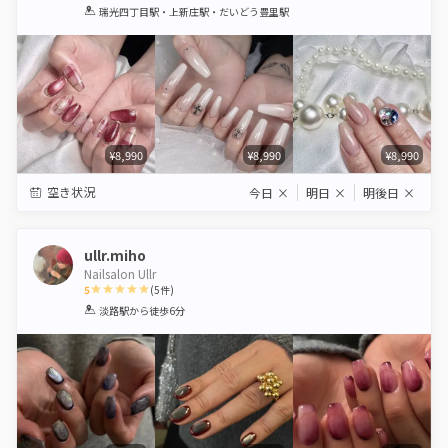
1
2
3
4
5
瑞光四丁目駅・上新庄駅・だいどう豊里駅
Star
Stars
Stars
Stars
Stars
¥8,990
¥8,990
¥8,990
空き状況
今日
×
明日
×
明後日
×
ullr.miho
Nailsalon Ullr
5
(
5
件)
1
2
3
4
5
淡路駅
から徒歩6分
Star
Stars
Stars
Stars
Stars