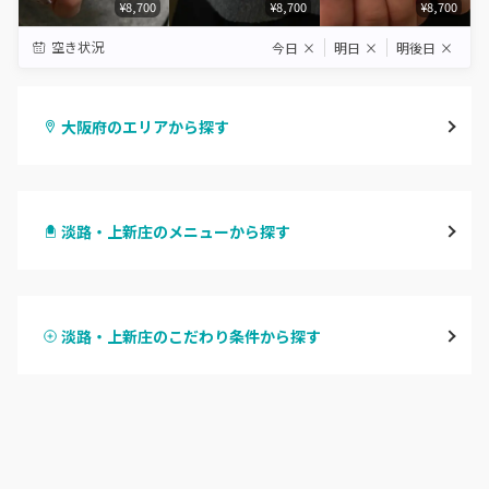
¥8,700
¥8,700
¥8,700
空き状況
今日
×
明日
×
明後日
×
大阪府のエリアから探す
梅田・茶屋町
淡路・上新庄のメニューから探す
心斎橋・南船場・アメ村
ハンドジェル
堀江・四ツ橋・新町
淡路・上新庄のこだわり条件から探す
ハンドスカルプ
パラジェル
なんば・日本橋
ハンドケアカラー
フィルイン
天王寺区・阿倍野区