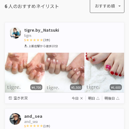
6
人のおすすめ
ネイリスト
おすすめ順
tigre.by_Natsuki
tigre.
5
(
3
件)
1
2
3
4
5
上新庄駅
から徒歩10分
Star
Stars
Stars
Stars
Stars
¥4,700
¥5,500
¥6,600
空き状況
今日
×
明日
△
明後日
△
and_sea
and_sea
5
(
1
件)