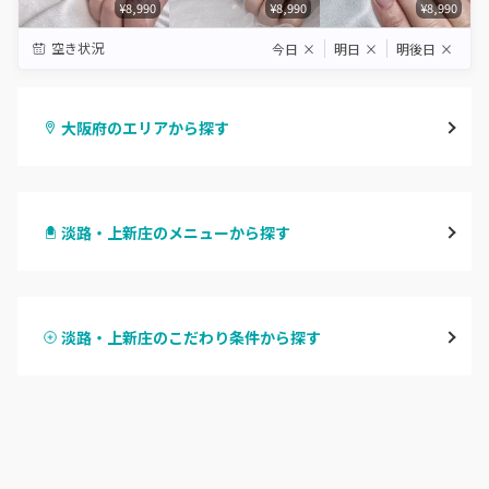
¥8,990
¥8,990
¥8,990
空き状況
今日
×
明日
×
明後日
×
大阪府のエリアから探す
梅田・茶屋町
淡路・上新庄のメニューから探す
心斎橋・南船場・アメ村
ハンドジェル
堀江・四ツ橋・新町
淡路・上新庄のこだわり条件から探す
ハンドスカルプ
パラジェル
なんば・日本橋
ハンドケアカラー
フィルイン
天王寺区・阿倍野区