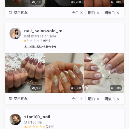
¥8,700
¥8,700
¥8,700
空き状況
今日
×
明日
×
明後日
×
nail_salon.sole_m
nail share salon sole
0
(
0
件)
1
2
3
4
5
上新庄駅
から徒歩4分
Star
Stars
Stars
Stars
Stars
¥8,900
¥9,500
¥9,500
空き状況
今日
×
明日
×
明後日
×
star160_nail
Star160 Nail
4.9
(
26
件)