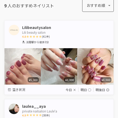
9
人のおすすめ
ネイリスト
おすすめ順
Lilibeautysalon
Lili beauty salon
4.8
(
41
件)
1
2
3
4
5
淡路駅
から徒歩3分
Star
Stars
Stars
Stars
Stars
¥5,300
¥8,000
¥6,000
空き状況
今日
×
明日
◯
明後日
◎
laulea__aya
private nailsalon Laule'a
4.9
(
38
件)