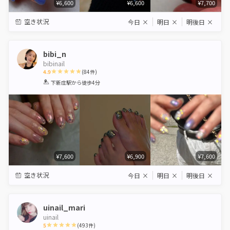
¥6,600
¥6,600
¥7,700
空き状況
今日
×
明日
×
明後日
×
bibi_n
bibinail
4.9
(
84
件)
1
2
3
4
5
下新庄駅
から徒歩4分
Star
Stars
Stars
Stars
Stars
¥7,600
¥6,900
¥7,600
空き状況
今日
×
明日
×
明後日
×
uinail_mari
uinail
5
(
493
件)