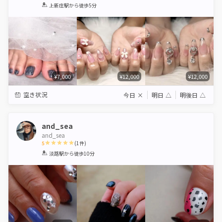
1
2
3
4
5
上新庄駅
から徒歩5分
Star
Stars
Stars
Stars
Stars
¥7,000
¥12,000
¥12,000
空き状況
今日
×
明日
△
明後日
△
and_sea
and_sea
5
(
1
件)
1
2
3
4
5
淡路駅
から徒歩10分
Star
Stars
Stars
Stars
Stars