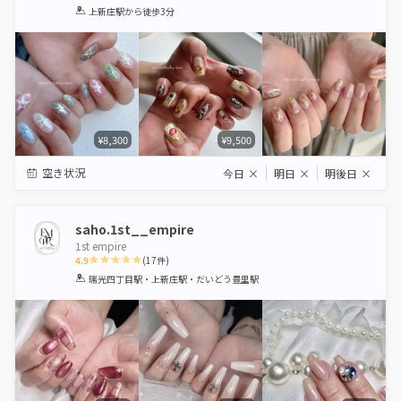
1
2
3
4
5
上新庄駅
から徒歩3分
Star
Stars
Stars
Stars
Stars
¥8,300
¥9,500
空き状況
今日
×
明日
×
明後日
×
saho.1st__empire
1st empire
4.9
(
17
件)
1
2
3
4
5
瑞光四丁目駅・上新庄駅・だいどう豊里駅
Star
Stars
Stars
Stars
Stars