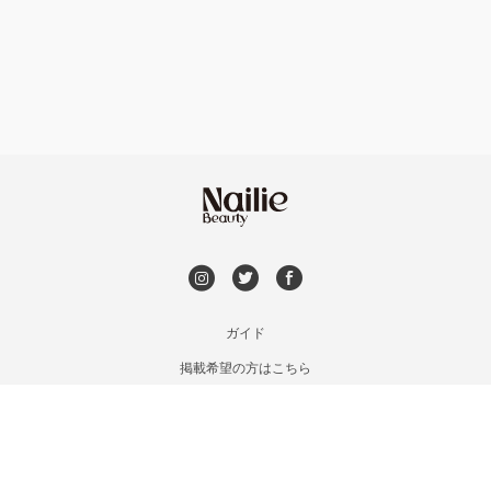
フット
持ち込み OK
福島区・野田
オフのみ
やり放題 あり
淀屋橋・本町・肥後橋
初回オフ 無料
天神橋・天満
DVD観賞
谷町・上本町・玉造
メンズOK
ガイド
淡路・上新庄
掲載希望の方はこちら
出張OK
利用規約
東三国・十三・淀川区
お問い合わせ
子連れOK
特定商取引法に基づく表記
京橋・都島区