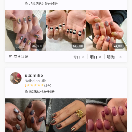
1
2
3
4
5
JR淡路駅
から徒歩5分
Star
Stars
Stars
Stars
Stars
¥4,800
¥4,800
¥4,800
空き状況
今日
×
明日
×
明後日
×
ullr.miho
Nailsalon Ullr
5
(
5
件)
1
2
3
4
5
淡路駅
から徒歩6分
Star
Stars
Stars
Stars
Stars