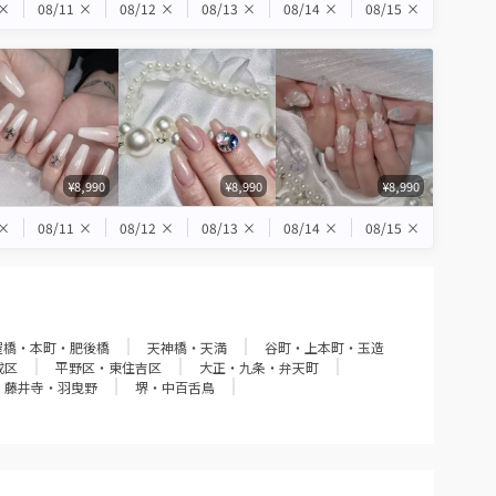
×
08/11
×
08/12
×
08/13
×
08/14
×
08/15
×
¥8,990
¥8,990
¥8,990
×
08/11
×
08/12
×
08/13
×
08/14
×
08/15
×
屋橋・本町・肥後橋
天神橋・天満
谷町・上本町・玉造
成区
平野区・東住吉区
大正・九条・弁天町
・藤井寺・羽曳野
堺・中百舌鳥