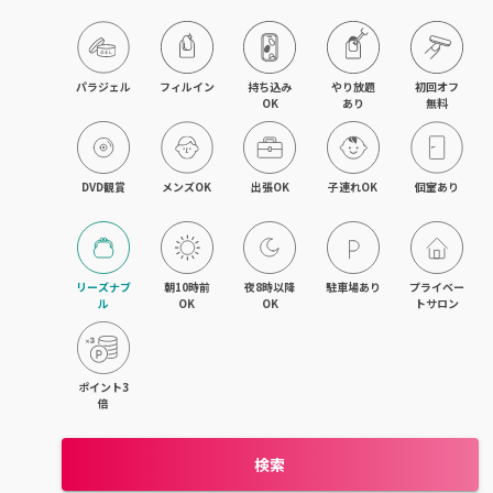
京橋・都島区
鶴見区・城東区・旭区
パラジェル
フィルイン
持ち込み

やり放題

初回オフ

OK
あり
無料
東成区・生野区
住吉区・住之江区・西成区
DVD観賞
メンズOK
出張OK
子連れOK
個室あり
平野区・東住吉区
大正・九条・弁天町
リーズナブ
朝10時前
夜8時以降
駐車場あり
プライベー
ル
OK
OK
トサロン
吹田・江坂
池田・豊中・箕面
ポイント3
倍
守口・門真・大東
検索
枚方・寝屋川・交野