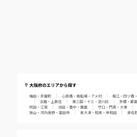
大阪府のエリアから探す
梅田・茶屋町
心斎橋・南船場・アメ村
堀江・四ツ橋
淡路・上新庄
東三国・十三・淀川区
京橋・都
吹田・江坂
池田・豊中・箕面
守口・門真・大東
狭山・河内長野・富田林
泉大津・和泉・岸和田
泉佐