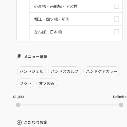
心斎橋・南船場・アメ村
堀江・四ツ橋・新町
なんば・日本橋
天王寺区・阿倍野区
メニュー選択
福島区・野田
淀屋橋・本町・肥後橋
ハンドジェル
ハンドスカルプ
ハンドケアカラー
天神橋・天満
フット
オフのみ
谷町・上本町・玉造
¥1,000
Unlimit
淡路・上新庄
東三国・十三・淀川区
こだわり設定