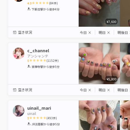
4.9
(
84
件)
1
2
3
4
5
下新庄駅
から徒歩4分
Star
Stars
Stars
Stars
Stars
¥7,600
空き状況
今日
×
明日
×
明後日
c_channel
アンシャンテ
5
(
1152
件)
1
2
3
4
5
崇禅寺駅
から徒歩5分
Star
Stars
Stars
Stars
Stars
¥5,800
空き状況
今日
×
明日
×
明後日
uinail_mari
uinail
5
(
493
件)
1
2
3
4
5
JR淡路駅
から徒歩5分
Star
Stars
Stars
Stars
Stars