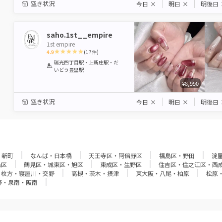
空き状況
今日
×
明日
×
明後日
saho.1st__empire
1st empire
4.9
(
17
件)
1
2
3
4
5
瑞光四丁目駅・上新庄駅・だ
いどう豊里駅
Star
Stars
Stars
Stars
Stars
¥8,990
空き状況
今日
×
明日
×
明後日
・新町
なんば・日本橋
天王寺区・阿倍野区
福島区・野田
淀
島区
鶴見区・城東区・旭区
東成区・生野区
住吉区・住之江区・西
枚方・寝屋川・交野
高槻・茨木・摂津
東大阪・八尾・柏原
松原
野・泉南・阪南