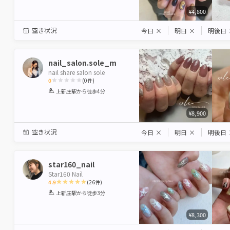
¥4,800
空き状況
今日
×
明日
×
明後日
nail_salon.sole_m
nail share salon sole
0
(
0
件)
1
2
3
4
5
上新庄駅
から徒歩4分
Star
Stars
Stars
Stars
Stars
¥8,900
空き状況
今日
×
明日
×
明後日
star160_nail
Star160 Nail
4.9
(
26
件)
1
2
3
4
5
上新庄駅
から徒歩3分
Star
Stars
Stars
Stars
Stars
¥8,300