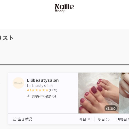
リスト
Lilibeautysalon
Lili beauty salon
4.8
(
41
件)
1
2
3
4
5
淡路駅
から徒歩3分
Star
Stars
Stars
Stars
Stars
¥5,300
空き状況
今日
×
明日
◯
明後日