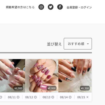
掲載希望の方はこちら
会員登録・ログイン
並び替え
おすすめ順
¥8,000
¥6,000
¥8,500
◎
08/11
◎
08/12
◎
08/13
◎
08/14
◎
08/15
×