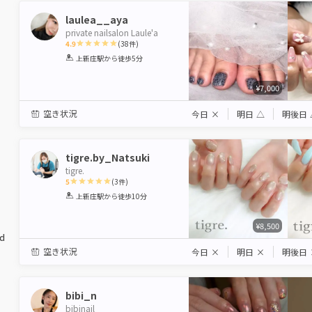
laulea__aya
private nailsalon Laule'a
4.9
(
38
件)
1
2
3
4
5
上新庄駅
から徒歩5分
Star
Stars
Stars
Stars
Stars
¥7,000
空き状況
今日
×
明日
△
明後日
tigre.by_Natsuki
tigre.
5
(
3
件)
1
2
3
4
5
上新庄駅
から徒歩10分
Star
Stars
Stars
Stars
Stars
¥8,500
ed
空き状況
今日
×
明日
×
明後日
bibi_n
bibinail