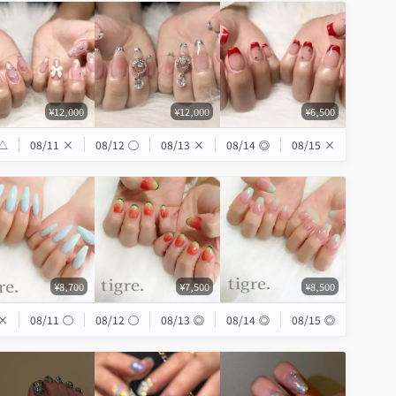
¥12,000
¥12,000
¥6,500
△
08/11
×
08/12
◯
08/13
×
08/14
◎
08/15
×
¥8,700
¥7,500
¥8,500
×
08/11
◯
08/12
◯
08/13
◎
08/14
◎
08/15
◎