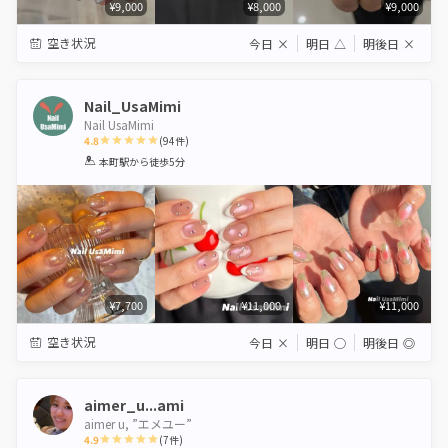
¥9,000
¥8,000
¥9,000
空き状況
今日
×
明日
△
明後日
×
Nail_UsaMimi
Nail UsaMimi
4.8
(
94
件)
1
2
3
4
5
本町駅
から徒歩5分
Star
Stars
Stars
Stars
Stars
¥7,700
¥11,000
¥11,000
空き状況
今日
×
明日
◯
明後日
◎
aimer_u...ami
aimer u, ”エメユー”
4.9
(
7
件)