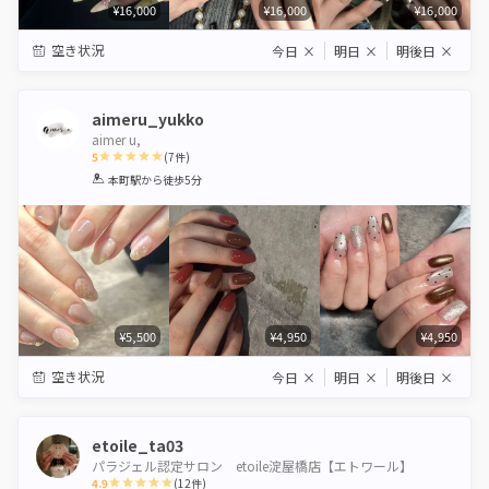
¥16,000
¥16,000
¥16,000
空き状況
今日
×
明日
×
明後日
×
aimeru_yukko
aimer u,
5
(
7
件)
1
2
3
4
5
本町駅
から徒歩5分
Star
Stars
Stars
Stars
Stars
¥5,500
¥4,950
¥4,950
空き状況
今日
×
明日
×
明後日
×
etoile_ta03
パラジェル認定サロン etoile淀屋橋店【エトワール】
4.9
(
12
件)