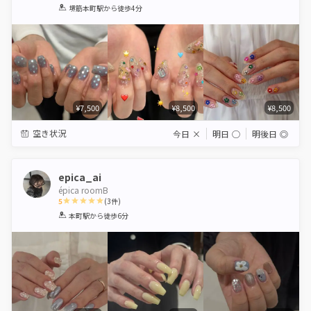
1
2
3
4
5
堺筋本町駅
から徒歩4分
Star
Stars
Stars
Stars
Stars
¥7,500
¥8,500
¥8,500
空き状況
今日
×
明日
◯
明後日
◎
epica_ai
épica roomB
5
(
3
件)
1
2
3
4
5
本町駅
から徒歩6分
Star
Stars
Stars
Stars
Stars