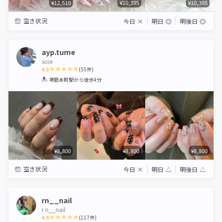
¥12,510
¥10,395
¥10,395
空き状況
今日
×
明日
◎
明後日
◎
ayp.tume
soie
4.9
(
55
件)
1
2
3
4
5
堺筋本町駅
から徒歩4分
Star
Stars
Stars
Stars
Stars
¥8,800
¥8,800
¥8,800
空き状況
今日
×
明日
△
明後日
△
rn__nail
r n__nail
4.9
(
117
件)