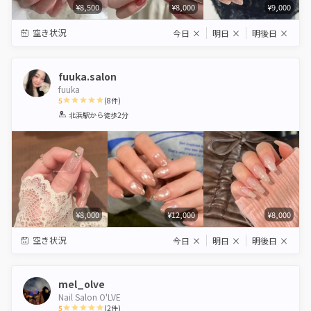
¥8,500
¥8,000
¥9,000
空き状況
今日
×
明日
×
明後日
×
fuuka.salon
fuuka
5
(
8
件)
1
2
3
4
5
北浜駅
から徒歩2分
Star
Stars
Stars
Stars
Stars
¥8,000
¥12,000
¥8,000
空き状況
今日
×
明日
×
明後日
×
mel_olve
Nail Salon O'LVE
5
(
2
件)