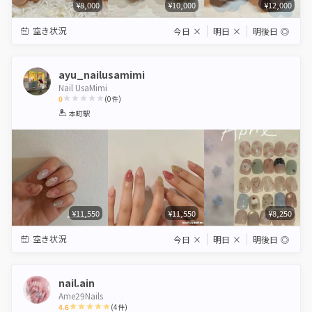
¥8,000
¥10,000
¥12,000
空き状況
今日
×
明日
×
明後日
◎
ayu_nailusamimi
Nail UsaMimi
0
(
0
件)
1
2
3
4
5
本町駅
Star
Stars
Stars
Stars
Stars
¥11,550
¥11,550
¥8,250
空き状況
今日
×
明日
×
明後日
◎
nail.ain
Ame29Nails
4.6
(
4
件)