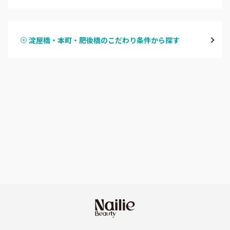
ハンドジェル
堀江・四ツ橋・新町
淀屋橋・本町・肥後橋のこだわり条件から探す
ハンドスカルプ
パラジェル
なんば・日本橋
ハンドケアカラー
フィルイン
天王寺区・阿倍野区
フット
持ち込み OK
福島区・野田
オフのみ
やり放題 あり
淀屋橋・本町・肥後橋
初回オフ 無料
天神橋・天満