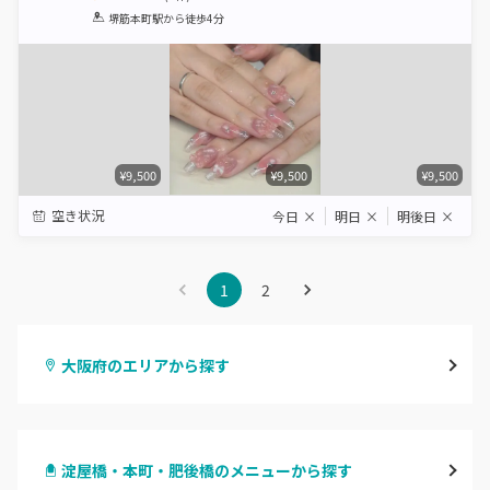
1
2
3
4
5
堺筋本町駅
から徒歩4分
Star
Stars
Stars
Stars
Stars
¥9,500
¥9,500
¥9,500
空き状況
今日
×
明日
×
明後日
×
1
2
大阪府のエリアから探す
梅田・茶屋町
淀屋橋・本町・肥後橋のメニューから探す
心斎橋・南船場・アメ村