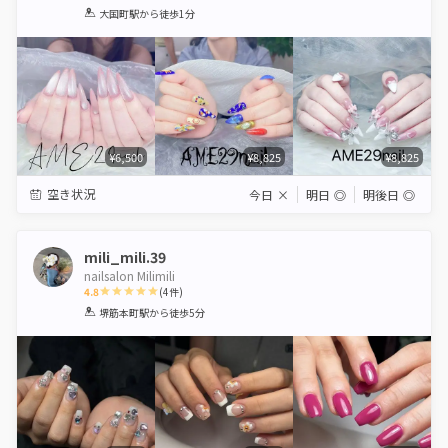
1
2
3
4
5
大国町駅
から徒歩1分
Star
Stars
Stars
Stars
Stars
¥6,500
¥8,825
¥8,825
空き状況
今日
×
明日
◎
明後日
◎
mili_mili.39
nailsalon Milimili
4.8
(
4
件)
1
2
3
4
5
堺筋本町駅
から徒歩5分
Star
Stars
Stars
Stars
Stars