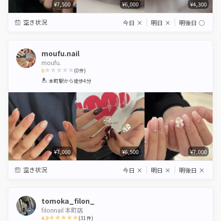
¥7,500
¥6,000
¥4,300
空き状況
今日
×
明日
×
明後日
◯
moufu.nail
moufu.
0
(
0
件)
1
2
3
4
5
本町駅
から徒歩4分
Star
Stars
Stars
Stars
Stars
¥7,000
¥6,500
¥7,000
空き状況
今日
×
明日
×
明後日
×
tomoka_filon_
filonnail 本町店
4.9
(
31
件)