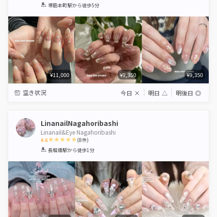
1
2
3
4
5
堺筋本町駅
から徒歩5分
Star
Stars
Stars
Stars
Stars
¥11,000
¥9,350
¥9,350
空き状況
今日
×
明日
△
明後日
◎
LinanailNagahoribashi
Linanail&Eye Nagahoribashi
4.6
(
8
件)
1
2
3
4
5
長堀橋駅
から徒歩1分
Star
Stars
Stars
Stars
Stars