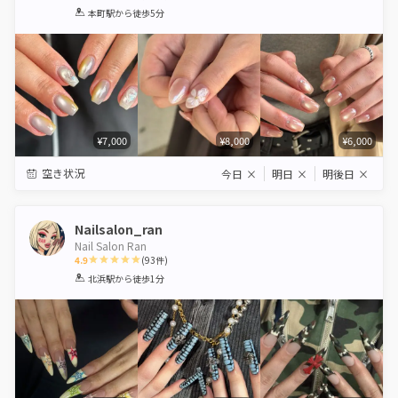
1
2
3
4
5
本町駅
から徒歩5分
Star
Stars
Stars
Stars
Stars
¥7,000
¥8,000
¥6,000
空き状況
今日
×
明日
×
明後日
×
Nailsalon_ran
Nail Salon Ran
4.9
(
93
件)
1
2
3
4
5
北浜駅
から徒歩1分
Star
Stars
Stars
Stars
Stars