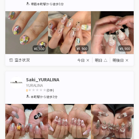
1
2
3
4
5
堺筋本町駅
から徒歩5分
Star
Stars
Stars
Stars
Stars
¥6,930
¥9,900
¥9,900
空き状況
今日
×
明日
△
明後日
×
Saki_YURALINA
YURALINA
0
(
0
件)
1
2
3
4
5
本町駅
から徒歩3分
Star
Stars
Stars
Stars
Stars