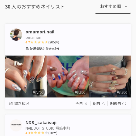
30
人のおすすめ
ネイリスト
おすすめ順
omamori.nail
omamori
4.7
(
205
件)
1
2
3
4
5
淀屋橋駅
から徒歩5分
Star
Stars
Stars
Stars
Stars
¥7,700
¥8,800
¥8,800
空き状況
今日
×
明日
△
明後日
◯
NDS_sakaisuji
NAIL DOT STUDIO 堺筋本町
4.3
(
10
件)