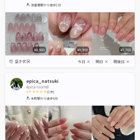
1
2
3
4
5
淀屋橋駅
から徒歩1分
Star
Stars
Stars
Stars
Stars
¥9,900
¥9,900
¥7,700
空き状況
今日
×
明日
×
明後日
×
epica_natsuki
épica roomB
5
(
1
件)
1
2
3
4
5
本町駅
から徒歩6分
Star
Stars
Stars
Stars
Stars