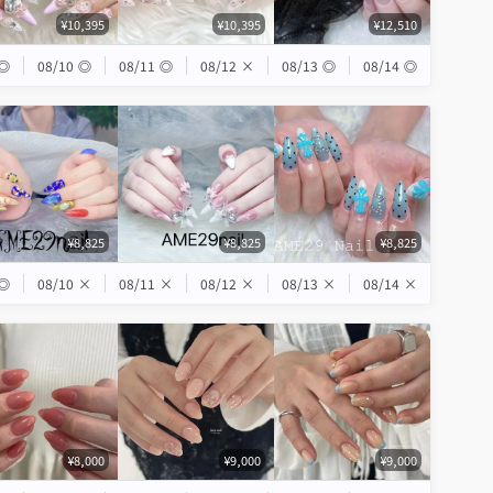
¥10,395
¥10,395
¥12,510
◎
08/10
◎
08/11
◎
08/12
×
08/13
◎
08/14
◎
¥8,825
¥8,825
¥8,825
◎
08/10
×
08/11
×
08/12
×
08/13
×
08/14
×
¥8,000
¥9,000
¥9,000