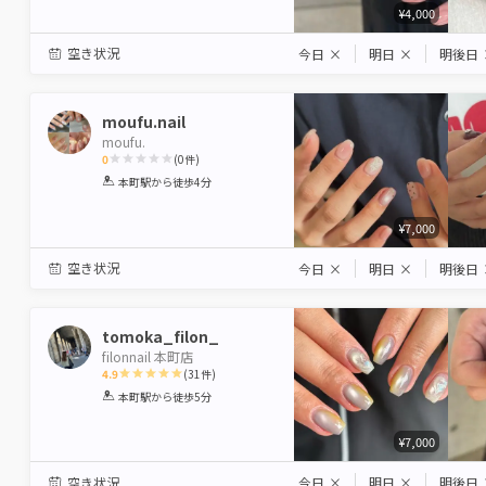
¥4,000
空き状況
今日
×
明日
×
明後日
moufu.nail
moufu.
0
(
0
件)
1
2
3
4
5
本町駅
から徒歩4分
Star
Stars
Stars
Stars
Stars
¥7,000
空き状況
今日
×
明日
×
明後日
tomoka_filon_
filonnail 本町店
4.9
(
31
件)
1
2
3
4
5
本町駅
から徒歩5分
Star
Stars
Stars
Stars
Stars
¥7,000
空き状況
今日
×
明日
×
明後日