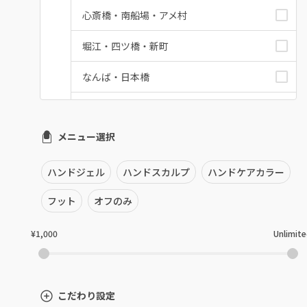
心斎橋・南船場・アメ村
堀江・四ツ橋・新町
なんば・日本橋
天王寺区・阿倍野区
メニュー選択
福島区・野田
淀屋橋・本町・肥後橋
ハンドジェル
ハンドスカルプ
ハンドケアカラー
天神橋・天満
フット
オフのみ
谷町・上本町・玉造
¥1,000
Unlimit
淡路・上新庄
東三国・十三・淀川区
こだわり設定