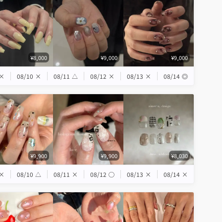
¥8,000
¥9,000
¥9,000
×
08/10
×
08/11
△
08/12
×
08/13
×
08/14
◎
¥9,900
¥9,900
¥8,030
×
08/10
△
08/11
×
08/12
◯
08/13
×
08/14
×