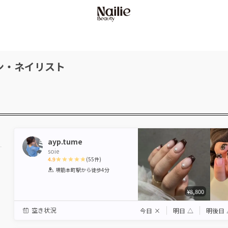
ン・ネイリスト
ayp.tume
soie
4.9
(
55
件)
1
2
3
4
5
堺筋本町駅
から徒歩4分
Star
Stars
Stars
Stars
Stars
¥8,800
空き状況
今日
×
明日
△
明後日