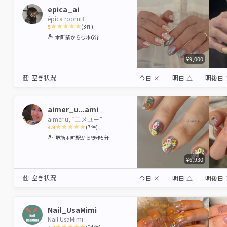
epica_ai
épica roomB
5
(
3
件)
1
2
3
4
5
本町駅
から徒歩6分
Star
Stars
Stars
Stars
Stars
¥9,000
空き状況
今日
×
明日
△
明後日
aimer_u...ami
aimer u, ”エメユー”
4.9
(
7
件)
1
2
3
4
5
堺筋本町駅
から徒歩5分
Star
Stars
Stars
Stars
Stars
¥6,930
空き状況
今日
×
明日
△
明後日
Nail_UsaMimi
Nail UsaMimi