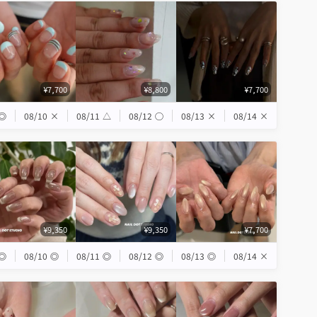
¥7,700
¥8,800
¥7,700
◎
08/10
×
08/11
△
08/12
◯
08/13
×
08/14
×
¥9,350
¥9,350
¥7,700
◎
08/10
◎
08/11
◎
08/12
◎
08/13
◎
08/14
×