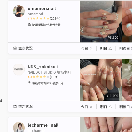
omamori.nail
omamori
4.7
(
205
件)
1
2
3
4
5
淀屋橋駅
から徒歩5分
Star
Stars
Stars
Stars
Stars
¥8,800
空き状況
今日
×
明日
△
明後日
NDS_sakaisuji
NAIL DOT STUDIO 堺筋本町
4.3
(
10
件)
1
2
3
4
5
堺筋本町駅
から徒歩5分
Star
Stars
Stars
Stars
Stars
¥11,000
ed
空き状況
今日
×
明日
△
明後日
lecharme_nail
Le charme