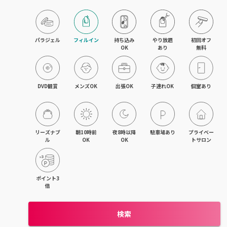
京橋・都島区
鶴見区・城東区・旭区
パラジェル
フィルイン
持ち込み

やり放題

初回オフ

OK
あり
無料
東成区・生野区
住吉区・住之江区・西成区
DVD観賞
メンズOK
出張OK
子連れOK
個室あり
平野区・東住吉区
大正・九条・弁天町
リーズナブ
朝10時前
夜8時以降
駐車場あり
プライベー
ル
OK
OK
トサロン
吹田・江坂
池田・豊中・箕面
ポイント3
倍
守口・門真・大東
検索
枚方・寝屋川・交野