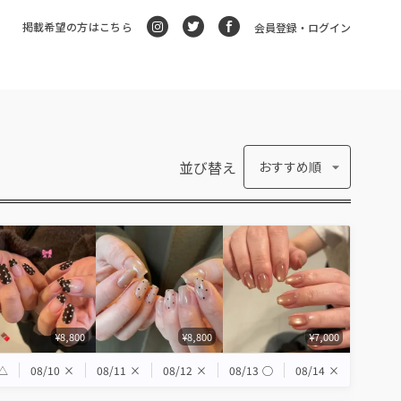
掲載希望の方はこちら
会員登録・ログイン
並び替え
おすすめ順
¥8,800
¥8,800
¥7,000
△
08/10
×
08/11
×
08/12
×
08/13
◯
08/14
×