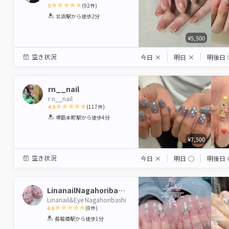
5
(
92
件)
1
2
3
4
5
北浜駅
から徒歩2分
Star
Stars
Stars
Stars
Stars
¥5,500
空き状況
今日
×
明日
×
明後日
rn__nail
r n__nail
4.9
(
117
件)
1
2
3
4
5
堺筋本町駅
から徒歩4分
Star
Stars
Stars
Stars
Stars
¥7,500
空き状況
今日
×
明日
◯
明後日
LinanailNagahoribashi
Linanail&Eye Nagahoribashi
4.6
(
8
件)
1
2
3
4
5
長堀橋駅
から徒歩1分
Star
Stars
Stars
Stars
Stars