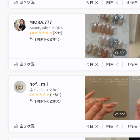
空き状況
今日
×
明日
×
明後日
MIORA.777
beautysalon MIORA
4.8
(
22
件)
1
2
3
4
5
本町駅
から徒歩4分
Star
Stars
Stars
Stars
Stars
¥7,500
空き状況
今日
×
明日
×
明後日
hof._mii
ネイルサロン hof.
5
(
148
件)
1
2
3
4
5
本町駅
から徒歩3分
Star
Stars
Stars
Stars
Stars
¥9,900
空き状況
今日
×
明日
×
明後日