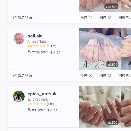
¥12,510
空き状況
今日
◯
明日
◎
明後日
nail.ain
Ame29Nails
4.6
(
4
件)
1
2
3
4
5
大国町駅
から徒歩1分
Star
Stars
Stars
Stars
Stars
¥6,500
空き状況
今日
×
明日
◎
明後日
epica_natsuki
épica roomB
5
(
1
件)
1
2
3
4
5
本町駅
から徒歩6分
Star
Stars
Stars
Stars
Stars
¥8,500