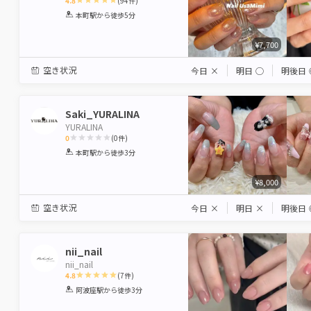
4.8
(
94
件)
1
2
3
4
5
本町駅
から徒歩5分
Star
Stars
Stars
Stars
Stars
¥7,700
空き状況
今日
×
明日
◯
明後日
Saki_YURALINA
YURALINA
0
(
0
件)
1
2
3
4
5
本町駅
から徒歩3分
Star
Stars
Stars
Stars
Stars
¥8,000
空き状況
今日
×
明日
×
明後日
nii_nail
nii_nail
4.8
(
7
件)
1
2
3
4
5
阿波座駅
から徒歩3分
Star
Stars
Stars
Stars
Stars