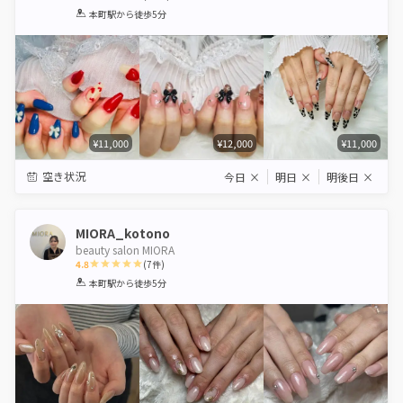
1
2
3
4
5
本町駅
から徒歩5分
Star
Stars
Stars
Stars
Stars
¥11,000
¥12,000
¥11,000
空き状況
今日
×
明日
×
明後日
×
MIORA_kotono
beauty salon MIORA
4.8
(
7
件)
1
2
3
4
5
本町駅
から徒歩5分
Star
Stars
Stars
Stars
Stars