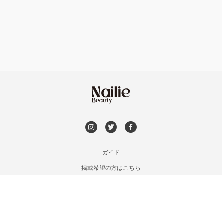
フット
持ち込み OK
福島区・野田
オフのみ
やり放題 あり
淀屋橋・本町・肥後橋
初回オフ 無料
天神橋・天満
DVD観賞
谷町・上本町・玉造
メンズOK
ガイド
淡路・上新庄
掲載希望の方はこちら
出張OK
利用規約
東三国・十三・淀川区
お問い合わせ
子連れOK
特定商取引法に基づく表記
京橋・都島区