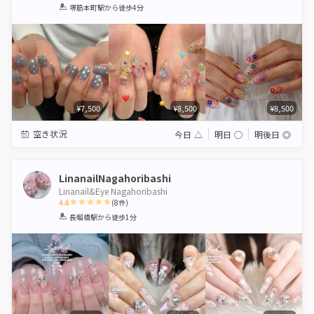
1
2
3
4
5
堺筋本町駅
から徒歩4分
Star
Stars
Stars
Stars
Stars
¥7,500
¥8,500
¥8,500
空き状況
今日
△
明日
◯
明後日
◎
LinanailNagahoribashi
Linanail&Eye Nagahoribashi
4.6
(
8
件)
1
2
3
4
5
長堀橋駅
から徒歩1分
Star
Stars
Stars
Stars
Stars