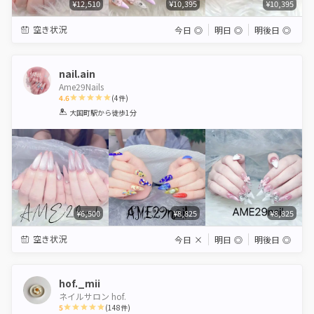
¥12,510
¥10,395
¥10,395
空き状況
今日
◎
明日
◎
明後日
◎
nail.ain
Ame29Nails
4.6
(
4
件)
1
2
3
4
5
大国町駅
から徒歩1分
Star
Stars
Stars
Stars
Stars
¥6,500
¥8,825
¥8,825
空き状況
今日
×
明日
◎
明後日
◎
hof._mii
ネイルサロン hof.
5
(
148
件)