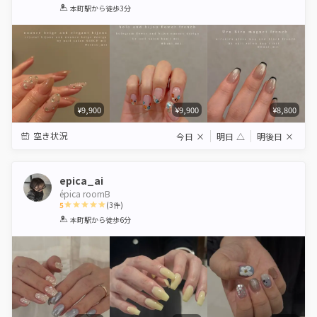
1
2
3
4
5
本町駅
から徒歩3分
Star
Stars
Stars
Stars
Stars
¥9,900
¥9,900
¥8,800
空き状況
今日
×
明日
△
明後日
×
epica_ai
épica roomB
5
(
3
件)
1
2
3
4
5
本町駅
から徒歩6分
Star
Stars
Stars
Stars
Stars