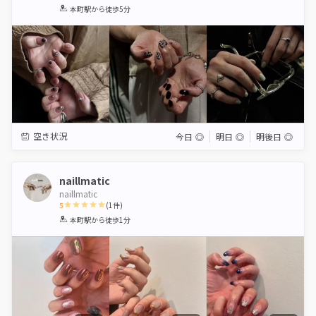
1
2
3
4
5
本町駅
から徒歩5分
Star
Stars
Stars
Stars
Stars
空き状況
今日
◎
明日
◎
明後日
◎
naillmatic
naillmatic
5
(
1
件)
1
2
3
4
5
本町駅
から徒歩1分
Star
Stars
Stars
Stars
Stars