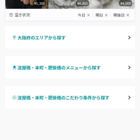
¥5,300
¥4,800
¥4,000
空き状況
今日
×
明日
×
明後日
×
大阪府のエリアから探す
梅田・茶屋町
淀屋橋・本町・肥後橋のメニューから探す
心斎橋・南船場・アメ村
ハンドジェル
堀江・四ツ橋・新町
淀屋橋・本町・肥後橋のこだわり条件から探す
ハンドスカルプ
パラジェル
なんば・日本橋
ハンドケアカラー
フィルイン
天王寺区・阿倍野区