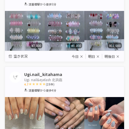
1
2
3
4
5
淀屋橋駅
から徒歩5分
Star
Stars
Stars
Stars
Stars
¥7,000
¥9,000
¥11,000
空き状況
今日
×
明日
×
明後日
×
Ugi.nail_kitahama
Ugi. nail&eyelash 北浜店
4.7
(
19
件)
1
2
3
4
5
淀屋橋駅
から徒歩4分
Star
Stars
Stars
Stars
Stars