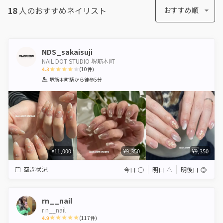
18
人のおすすめ
ネイリスト
おすすめ順
NDS_sakaisuji
NAIL DOT STUDIO 堺筋本町
4.3
(
10
件)
1
2
3
4
5
堺筋本町駅
から徒歩5分
Star
Stars
Stars
Stars
Stars
¥11,000
¥9,350
¥9,350
空き状況
今日
◯
明日
△
明後日
◎
rn__nail
r n__nail
4.9
(
117
件)