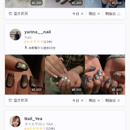
¥6,500
¥6,800
¥6,800
空き状況
今日
×
明日
×
明後日
△
yurina__nail
Yuni.
5
(
13
件)
1
2
3
4
5
本町駅
から徒歩10分
Star
Stars
Stars
Stars
Stars
¥8,800
¥8,800
¥8,800
空き状況
今日
×
明日
×
明後日
×
Nail_Yea
ネイルサロン Y&A
4.3
(
15
件)