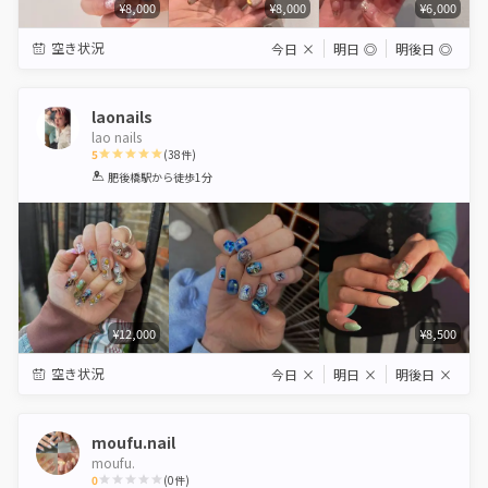
¥8,000
¥8,000
¥6,000
空き状況
今日
×
明日
◎
明後日
◎
laonails
lao nails
5
(
38
件)
1
2
3
4
5
肥後橋駅
から徒歩1分
Star
Stars
Stars
Stars
Stars
¥12,000
¥8,500
空き状況
今日
×
明日
×
明後日
×
moufu.nail
moufu.
0
(
0
件)