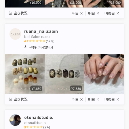
¥16,000
¥16,000
¥16,000
空き状況
今日
×
明日
×
明後日
×
ruana_nailsalon
Nail Salon ruana
4.7
(
57
件)
1
2
3
4
5
本町駅
から徒歩3分
Star
Stars
Stars
Stars
Stars
¥7,850
¥7,850
空き状況
今日
×
明日
×
明後日
×
otonailstudio.
otonailstudio
5
(
5
件)