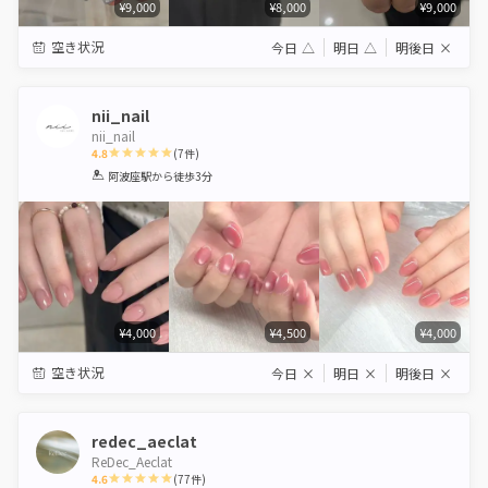
¥9,000
¥8,000
¥9,000
空き状況
今日
△
明日
△
明後日
×
nii_nail
nii_nail
4.8
(
7
件)
1
2
3
4
5
阿波座駅
から徒歩3分
Star
Stars
Stars
Stars
Stars
¥4,000
¥4,500
¥4,000
空き状況
今日
×
明日
×
明後日
×
redec_aeclat
ReDec_Aeclat
4.6
(
77
件)