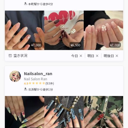
1
2
3
4
5
本町駅
から徒歩4分
Star
Stars
Stars
Stars
Stars
¥7,000
¥6,500
¥7,000
空き状況
今日
×
明日
×
明後日
×
Nailsalon_ran
Nail Salon Ran
4.9
(
93
件)
1
2
3
4
5
北浜駅
から徒歩1分
Star
Stars
Stars
Stars
Stars