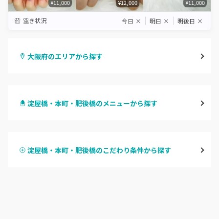
¥11,000
¥12,000
¥11,000
空き状況
今日
×
明日
×
明後日
×
大阪府のエリアから探す
梅田・茶屋町
淀屋橋・本町・肥後橋のメニューから探す
心斎橋・南船場・アメ村
ハンドジェル
堀江・四ツ橋・新町
淀屋橋・本町・肥後橋のこだわり条件から探す
ハンドスカルプ
パラジェル
なんば・日本橋
ハンドケアカラー
フィルイン
天王寺区・阿倍野区