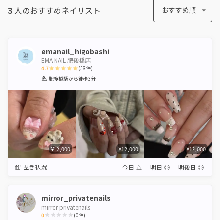
3
人のおすすめ
ネイリスト
おすすめ順
emanail_higobashi
EMA NAIL 肥後橋店
4.7
(
58
件)
1
2
3
4
5
肥後橋駅
から徒歩3分
Star
Stars
Stars
Stars
Stars
¥12,000
¥12,000
¥12,000
空き状況
今日
△
明日
◎
明後日
◎
mirror_privatenails
mirror privatenails
0
(
0
件)