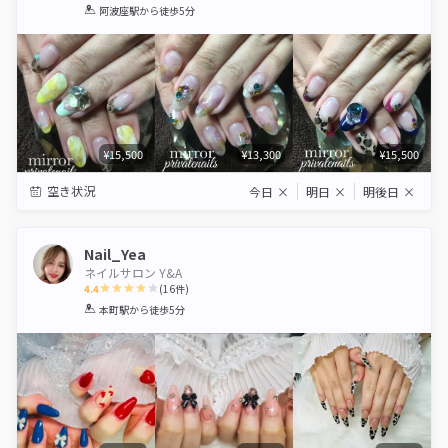
1
2
3
4
5
阿波座駅
から徒歩5分
Star
Stars
Stars
Stars
Stars
¥15,500
¥13,300
¥15,500
空き状況
今日
×
明日
×
明後日
×
Nail_Yea
ネイルサロン Y&A
4.4
(
16
件)
1
2
3
4
5
本町駅
から徒歩5分
Star
Stars
Stars
Stars
Stars