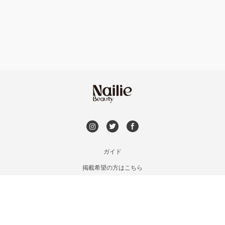
フット
持ち込み OK
福島区・野田
オフのみ
やり放題 あり
淀屋橋・本町・肥後橋
初回オフ 無料
天神橋・天満
DVD観賞
谷町・上本町・玉造
メンズOK
ガイド
淡路・上新庄
掲載希望の方はこちら
出張OK
利用規約
東三国・十三・淀川区
お問い合わせ
子連れOK
特定商取引法に基づく表記
京橋・都島区