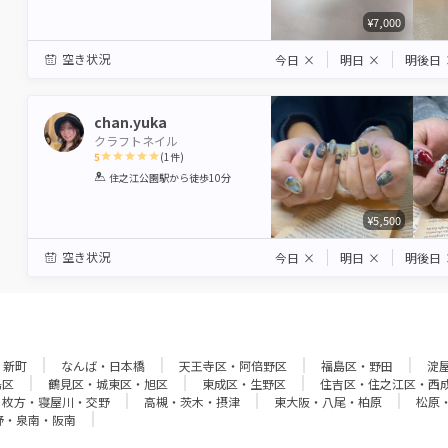
¥7,000
空き状況
今日
×
明日
×
明後日
chan.yuka
クラフトネイル
5
(
1
件)
1
2
3
4
5
住之江公園駅
から徒歩10分
Star
Stars
Stars
Stars
Stars
¥5,500
空き状況
今日
×
明日
×
明後日
・新町
なんば・日本橋
天王寺区・阿倍野区
福島区・野田
淀
島区
鶴見区・城東区・旭区
東成区・生野区
住吉区・住之江区・西
枚方・寝屋川・交野
高槻・茨木・摂津
東大阪・八尾・柏原
松原
野・泉南・阪南