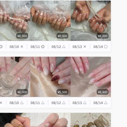
¥8,000
¥8,000
¥8,000
◎
08/10
×
08/11
◎
08/12
△
08/13
×
08/14
◯
¥6,000
¥5,500
¥8,800
×
08/10
△
08/11
△
08/12
△
08/13
△
08/14
△