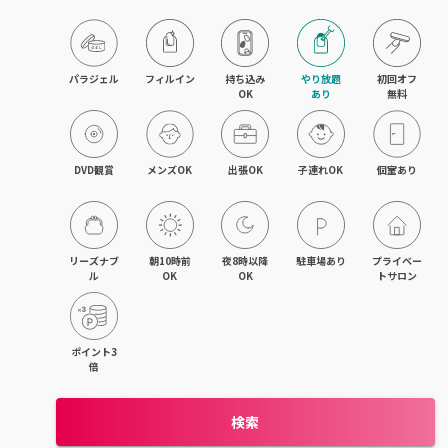
京橋・都島区
鶴見区・城東区・旭区
パラジェル
フィルイン
持ち込み

やり放題

初回オフ

OK
あり
無料
東成区・生野区
住吉区・住之江区・西成区
DVD観賞
メンズOK
出張OK
子連れOK
個室あり
平野区・東住吉区
大正・九条・弁天町
リーズナブ
朝10時前
夜8時以降
駐車場あり
プライベー
ル
OK
OK
トサロン
吹田・江坂
池田・豊中・箕面
ポイント3
倍
守口・門真・大東
検索
枚方・寝屋川・交野