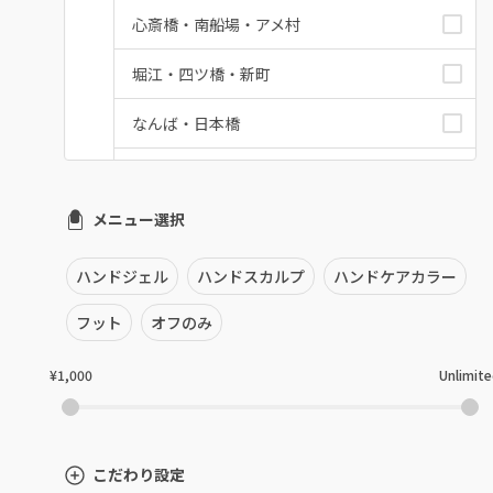
心斎橋・南船場・アメ村
堀江・四ツ橋・新町
なんば・日本橋
天王寺区・阿倍野区
メニュー選択
福島区・野田
淀屋橋・本町・肥後橋
ハンドジェル
ハンドスカルプ
ハンドケアカラー
天神橋・天満
フット
オフのみ
谷町・上本町・玉造
¥1,000
Unlimit
淡路・上新庄
東三国・十三・淀川区
こだわり設定