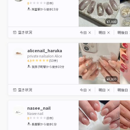
0
(
0
件)
1
2
3
4
5
岸里駅
から徒歩15分
Star
Stars
Stars
Stars
Stars
¥7,000
空き状況
今日
×
明日
×
明後日
alicenail_haruka
private nailsalon Alice
4.9
(
53
件)
1
2
3
4
5
我孫子町駅
から徒歩10分
Star
Stars
Stars
Stars
Stars
¥8,800
空き状況
今日
×
明日
×
明後日
nasee_nail
Nasee nail
0
(
0
件)
1
2
3
4
5
長居駅
から徒歩1分
Star
Stars
Stars
Stars
Stars