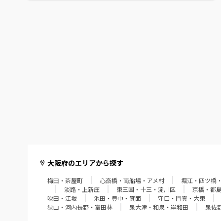
高槻・茨木・摂津
東大阪・八尾・柏原
松原・藤井寺・羽曳野
堺・中百舌鳥
狭山・河内長野・富田林
泉大津・和泉・岸和田
泉佐野・泉南・阪南
大阪府のエリアから探す
梅田・茶屋町
心斎橋・南船場・アメ村
堀江・四ツ橋
淡路・上新庄
東三国・十三・淀川区
京橋・都
吹田・江坂
池田・豊中・箕面
守口・門真・大東
狭山・河内長野・富田林
泉大津・和泉・岸和田
泉佐