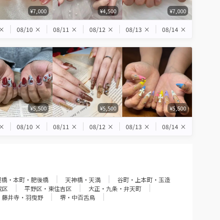
¥7,000
¥4,500
¥7,000
×
08/10
×
08/11
×
08/12
×
08/13
×
08/14
×
¥5,500
¥5,500
¥5,500
×
08/10
×
08/11
×
08/12
×
08/13
×
08/14
×
屋橋・本町・肥後橋
天神橋・天満
谷町・上本町・玉造
成区
平野区・東住吉区
大正・九条・弁天町
・藤井寺・羽曳野
堺・中百舌鳥