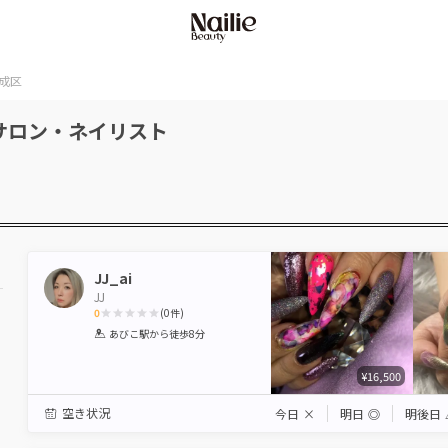
成区
サロン・ネイリスト
JJ_ai
JJ
0
(
0
件)
1
2
3
4
5
あびこ駅
から徒歩8分
Star
Stars
Stars
Stars
Stars
¥16,500
空き状況
今日
×
明日
◎
明後日