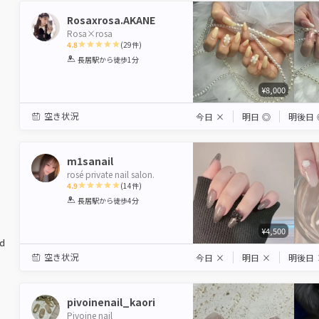
Rosaxrosa.AKANE
Rosa×rosa
4.8
(
29
件)
1
2
3
4
5
長居駅
から徒歩1分
Star
Stars
Stars
Stars
Stars
¥8,000
空き状況
今日
×
明日
◎
明後日
m1sanail
rosé private nail salon.
4.9
(
14
件)
1
2
3
4
5
長居駅
から徒歩4分
Star
Stars
Stars
Stars
Stars
¥4,500
ed
空き状況
今日
×
明日
×
明後日
pivoinenail_kaori
Pivoine nail