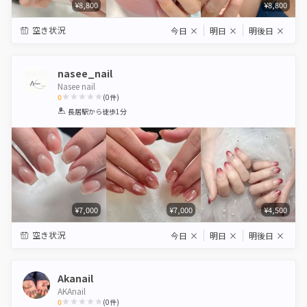
¥8,800
¥8,800
空き状況
今日
×
明日
×
明後日
×
nasee_nail
Nasee nail
0
(
0
件)
1
2
3
4
5
長居駅
から徒歩1分
Star
Stars
Stars
Stars
Stars
¥7,000
¥7,000
¥4,500
空き状況
今日
×
明日
×
明後日
×
Akanail
AKAnail
0
(
0
件)