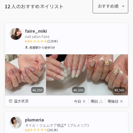
12
人のおすすめ
ネイリスト
おすすめ順
faire_miki
nail salon Faire
4.9
(
129
件)
1
2
3
4
5
長居駅
から徒歩5分
Star
Stars
Stars
Stars
Stars
¥6,050
¥6,600
¥9,900
空き状況
今日
×
明日
△
明後日
×
plumeria
ネイル・フェムケア矯正®《プルメリア》
4.9
(
241
件)