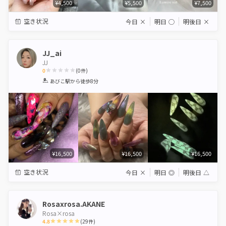
¥4,500
¥5,500
¥7,500
空き状況
今日
×
明日
◯
明後日
×
JJ_ai
JJ
0
(
0
件)
1
2
3
4
5
あびこ駅
から徒歩8分
Star
Stars
Stars
Stars
Stars
¥16,500
¥16,500
¥16,500
空き状況
今日
×
明日
◎
明後日
△
Rosaxrosa.AKANE
Rosa×rosa
4.8
(
29
件)