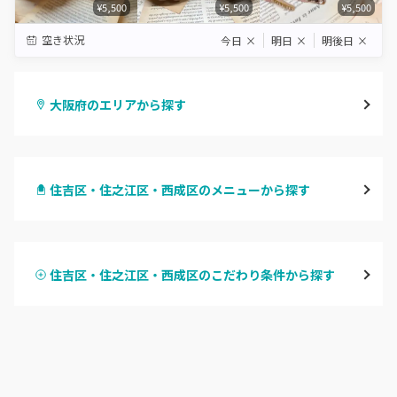
¥5,500
¥5,500
¥5,500
空き状況
今日
×
明日
×
明後日
×
大阪府のエリアから探す
梅田・茶屋町
住吉区・住之江区・西成区のメニューから探す
心斎橋・南船場・アメ村
ハンドジェル
堀江・四ツ橋・新町
住吉区・住之江区・西成区のこだわり条件から探す
ハンドスカルプ
パラジェル
なんば・日本橋
ハンドケアカラー
フィルイン
天王寺区・阿倍野区