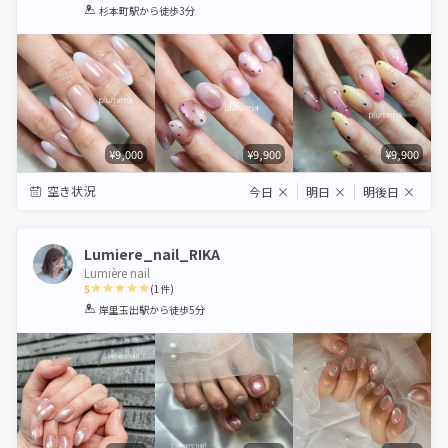
1
2
3
4
5
杉本町駅
から徒歩3分
Star
Stars
Stars
Stars
Stars
¥9,000
¥9,900
¥9,900
空き状況
今日
×
明日
×
明後日
×
Lumiere_nail_RIKA
Lumière nail
5
(
1
件)
1
2
3
4
5
岸里玉出駅
から徒歩5分
Star
Stars
Stars
Stars
Stars