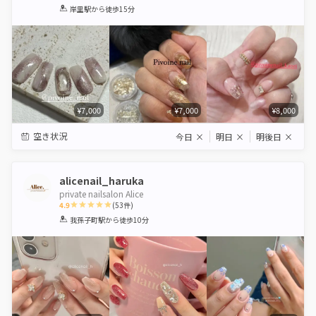
1
2
3
4
5
岸里駅
から徒歩15分
Star
Stars
Stars
Stars
Stars
¥7,000
¥7,000
¥8,000
空き状況
今日
×
明日
×
明後日
×
alicenail_haruka
private nailsalon Alice
4.9
(
53
件)
1
2
3
4
5
我孫子町駅
から徒歩10分
Star
Stars
Stars
Stars
Stars