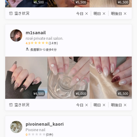
¥6,500
¥5,500
¥6,500
空き状況
今日
×
明日
×
明後日
×
m1sanail
rosé private nail salon.
4.9
(
14
件)
1
2
3
4
5
長居駅
から徒歩4分
Star
Stars
Stars
Stars
Stars
¥4,500
¥6,000
¥5,500
空き状況
今日
×
明日
×
明後日
×
pivoinenail_kaori
Pivoine nail
0
(
0
件)