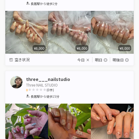
1
2
3
4
5
長居駅
から徒歩1分
Star
Stars
Stars
Stars
Stars
¥8,000
¥8,000
¥8,000
空き状況
今日
×
明日
◎
明後日
◎
three___nailstudio
Three NAIL STUDIO
0
(
0
件)
1
2
3
4
5
長居駅
から徒歩15分
Star
Stars
Stars
Stars
Stars