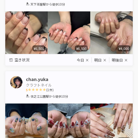
1
2
3
4
5
天下茶屋駅
から徒歩10分
Star
Stars
Stars
Stars
Stars
¥6,500
¥6,500
¥4,000
空き状況
今日
×
明日
×
明後日
×
chan.yuka
クラフトネイル
5
(
1
件)
1
2
3
4
5
住之江公園駅
から徒歩10分
Star
Stars
Stars
Stars
Stars