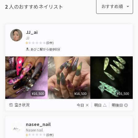
2
人のおすすめ
ネイリスト
おすすめ順
JJ_ai
JJ
0
(
0
件)
1
2
3
4
5
あびこ駅
から徒歩8分
Star
Stars
Stars
Stars
Stars
¥16,500
¥16,500
¥16,500
空き状況
今日
×
明日
△
明後日
◎
nasee_nail
Nasee nail
0
(
0
件)