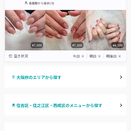
1
2
3
4
5
長居駅
から徒歩1分
Star
Stars
Stars
Stars
Stars
¥7,000
¥7,000
¥4,500
空き状況
今日
×
明日
×
明後日
×
大阪府のエリアから探す
梅田・茶屋町
住吉区・住之江区・西成区のメニューから探す
心斎橋・南船場・アメ村
ハンドジェル
堀江・四ツ橋・新町