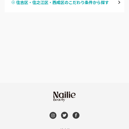
住吉区・住之江区・西成区のこだわり条件から探す
ハンドスカルプ
パラジェル
なんば・日本橋
ハンドケアカラー
フィルイン
天王寺区・阿倍野区
フット
持ち込み OK
福島区・野田
オフのみ
やり放題 あり
淀屋橋・本町・肥後橋
初回オフ 無料
天神橋・天満
DVD観賞
谷町・上本町・玉造
メンズOK