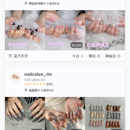
1
2
3
4
5
野田阪神駅
から徒歩8分
Star
Stars
Stars
Stars
Stars
¥8,900
空き状況
今日
×
明日
◎
明後日
◎
nailsalon_On
nail salon On
4.8
(
8
件)
1
2
3
4
5
福島駅
から徒歩4分
Star
Stars
Stars
Stars
Stars