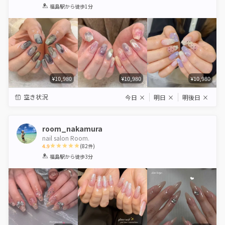
1
2
3
4
5
福島駅
から徒歩1分
Star
Stars
Stars
Stars
Stars
¥10,980
¥10,980
¥10,980
空き状況
今日
×
明日
×
明後日
×
room_nakamura
nail salon Room.
4.9
(
82
件)
1
2
3
4
5
福島駅
から徒歩3分
Star
Stars
Stars
Stars
Stars