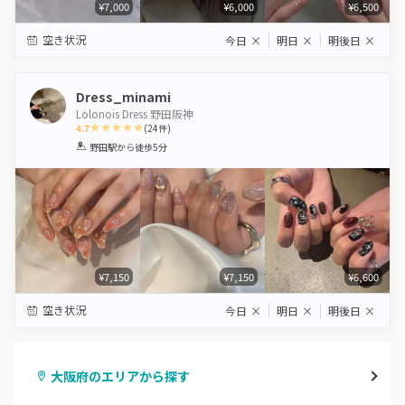
¥7,000
¥6,000
¥6,500
空き状況
今日
×
明日
×
明後日
×
Dress_minami
Lolonois Dress 野田阪神
4.7
(
24
件)
1
2
3
4
5
野田駅
から徒歩5分
Star
Stars
Stars
Stars
Stars
¥7,150
¥7,150
¥6,600
空き状況
今日
×
明日
×
明後日
×
大阪府のエリアから探す