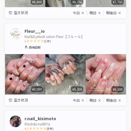
¥8,800
¥9,350
¥7,700
空き状況
今日
×
明日
×
明後日
×
Fleur__io
Nail&Eyelash salon Fleur【フルール】
5
(
1
件)
1
2
3
4
5
西梅田駅
Star
Stars
Stars
Stars
Stars
¥9,300
¥9,300
¥9,300
空き状況
今日
×
明日
×
明後日
×
r.nail_kisimoto
Rlash&r.nailBYα‬
4.7
(
8
件)