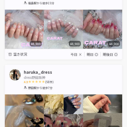
1
2
3
4
5
福島駅
から徒歩15分
Star
Stars
Stars
Stars
Stars
¥8,900
¥8,900
¥8,900
空き状況
今日
×
明日
◎
明後日
◎
haruka_dress
dress野田阪神
4.9
(
58
件)
1
2
3
4
5
野田駅
から徒歩7分
Star
Stars
Stars
Stars
Stars