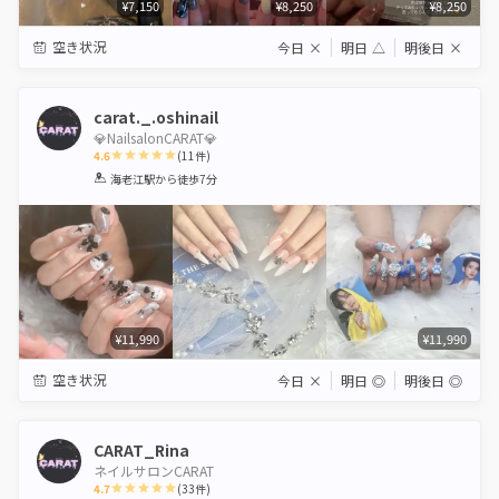
¥7,150
¥8,250
¥8,250
空き状況
今日
×
明日
△
明後日
×
carat._.oshinail
💎NailsalonCARAT💎
4.6
(
11
件)
1
2
3
4
5
海老江駅
から徒歩7分
Star
Stars
Stars
Stars
Stars
¥11,990
¥11,990
空き状況
今日
×
明日
◎
明後日
◎
CARAT_Rina
ネイルサロンCARAT
4.7
(
33
件)