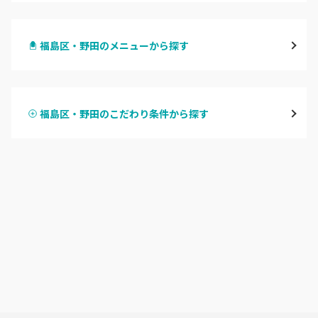
梅田・茶屋町
福島区・野田のメニューから探す
心斎橋・南船場・アメ村
ハンドジェル
堀江・四ツ橋・新町
福島区・野田のこだわり条件から探す
ハンドスカルプ
パラジェル
なんば・日本橋
ハンドケアカラー
フィルイン
天王寺区・阿倍野区
フット
持ち込み OK
福島区・野田
オフのみ
やり放題 あり
淀屋橋・本町・肥後橋