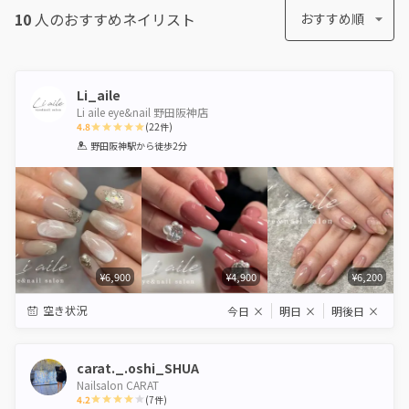
10
人のおすすめ
ネイリスト
おすすめ順
Li_aile
Li aile eye&nail 野田阪神店
4.8
(
22
件)
1
2
3
4
5
野田阪神駅
から徒歩2分
Star
Stars
Stars
Stars
Stars
¥6,900
¥4,900
¥6,200
空き状況
今日
×
明日
×
明後日
×
carat._.oshi_SHUA
Nailsalon CARAT
4.2
(
7
件)