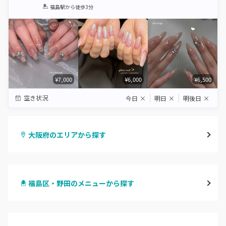
1
2
3
4
5
福島駅
から徒歩3分
Star
Stars
Stars
Stars
Stars
¥7,000
¥6,000
¥6,500
空き状況
今日
×
明日
×
明後日
×
大阪府のエリアから探す
梅田・茶屋町
福島区・野田のメニューから探す
心斎橋・南船場・アメ村
ハンドジェル
堀江・四ツ橋・新町