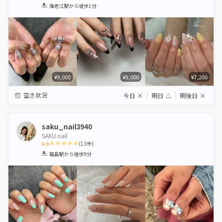
1
2
3
4
5
海老江駅
から徒歩1分
Star
Stars
Stars
Stars
Stars
¥9,000
¥9,000
¥7,200
空き状況
今日
×
明日
△
明後日
×
saku_nail3940
SAKU nail
4.9
(
13
件)
1
2
3
4
5
福島駅
から徒歩9分
Star
Stars
Stars
Stars
Stars