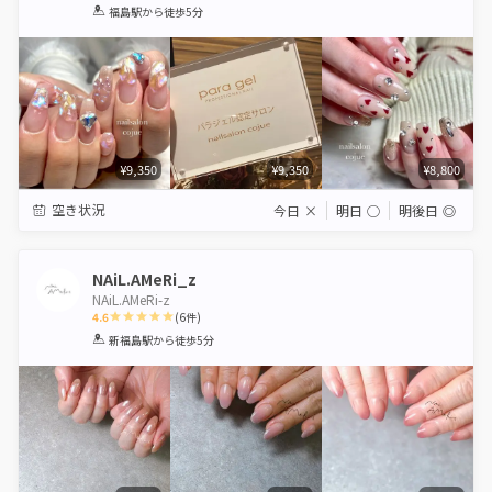
1
2
3
4
5
福島駅
から徒歩5分
Star
Stars
Stars
Stars
Stars
¥9,350
¥9,350
¥8,800
空き状況
今日
×
明日
◯
明後日
◎
NAiL.AMeRi_z
NAiL.AMeRi-z
4.6
(
6
件)
1
2
3
4
5
新福島駅
から徒歩5分
Star
Stars
Stars
Stars
Stars