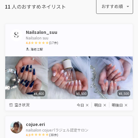
11
人のおすすめ
ネイリスト
おすすめ順
Nailsalon_suu
Nailsalon suu
4.8
(
17
件)
1
2
3
4
5
海老江駅
Star
Stars
Stars
Stars
Stars
¥4,400
¥8,500
¥8,500
空き状況
今日
×
明日
×
明後日
×
cojue.eri
nailsalon cojueパラジェル認定サロン
4.9
(
38
件)