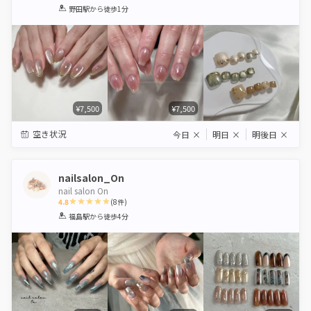
1
2
3
4
5
野田駅
から徒歩1分
Star
Stars
Stars
Stars
Stars
¥7,500
¥7,500
空き状況
今日
×
明日
×
明後日
×
nailsalon_On
nail salon On
4.8
(
8
件)
1
2
3
4
5
福島駅
から徒歩4分
Star
Stars
Stars
Stars
Stars