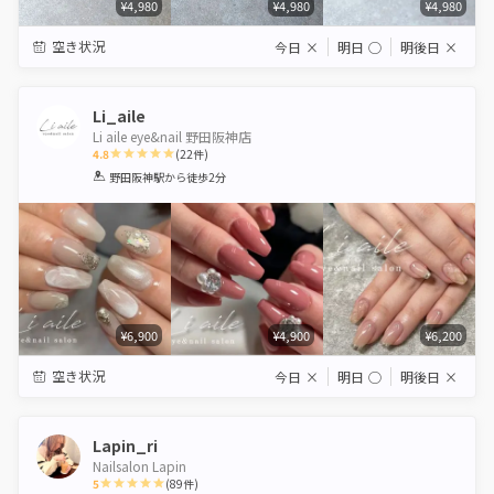
¥4,980
¥4,980
¥4,980
空き状況
今日
×
明日
◯
明後日
×
Li_aile
Li aile eye&nail 野田阪神店
4.8
(
22
件)
1
2
3
4
5
野田阪神駅
から徒歩2分
Star
Stars
Stars
Stars
Stars
¥6,900
¥4,900
¥6,200
空き状況
今日
×
明日
◯
明後日
×
Lapin_ri
Nailsalon Lapin
5
(
89
件)