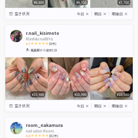
¥8,800
¥9,350
¥7,700
空き状況
今日
×
明日
×
明後日
×
r.nail_kisimoto
Rlash&r.nailBYα‬
4.7
(
8
件)
1
2
3
4
5
福島駅
から徒歩1分
Star
Stars
Stars
Stars
Stars
¥10,980
¥10,980
¥10,980
空き状況
今日
×
明日
×
明後日
×
room_nakamura
nail salon Room.
4.9
(
82
件)