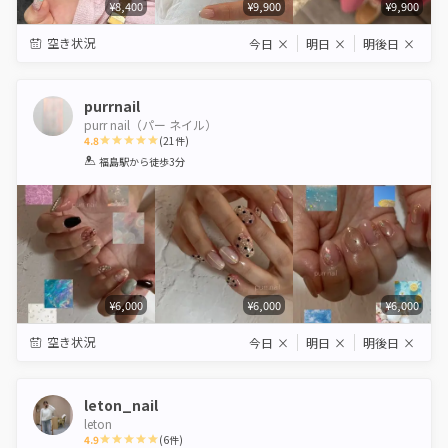
¥8,400
¥9,900
¥9,900
空き状況
今日
×
明日
×
明後日
×
purrnail
purr nail（パー ネイル）
4.8
(
21
件)
1
2
3
4
5
福島駅
から徒歩3分
Star
Stars
Stars
Stars
Stars
¥6,000
¥6,000
¥6,000
空き状況
今日
×
明日
×
明後日
×
leton_nail
leton
4.9
(
6
件)