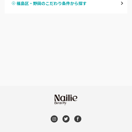
福島区・野田のこだわり条件から探す
ハンドスカルプ
パラジェル
なんば・日本橋
ハンドケアカラー
フィルイン
天王寺区・阿倍野区
フット
持ち込み OK
福島区・野田
オフのみ
やり放題 あり
淀屋橋・本町・肥後橋
初回オフ 無料
天神橋・天満
DVD観賞
谷町・上本町・玉造