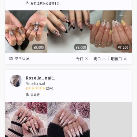
1
2
3
4
5
海老江駅
から徒歩1分
Star
Stars
Stars
Stars
Stars
¥9,000
¥9,000
¥7,200
空き状況
今日
×
明日
△
明後日
×
Roselia_nail_
Roselia nail
5
(
2
件)
1
2
3
4
5
福島駅
Star
Stars
Stars
Stars
Stars