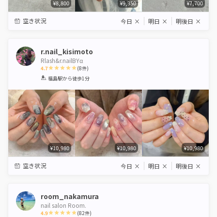
¥8,800
¥9,350
¥7,700
空き状況
今日
×
明日
×
明後日
×
r.nail_kisimoto
Rlash&r.nailBYα‬
4.7
(
8
件)
1
2
3
4
5
福島駅
から徒歩1分
Star
Stars
Stars
Stars
Stars
¥10,980
¥10,980
¥10,980
空き状況
今日
×
明日
×
明後日
×
room_nakamura
nail salon Room.
4.9
(
82
件)