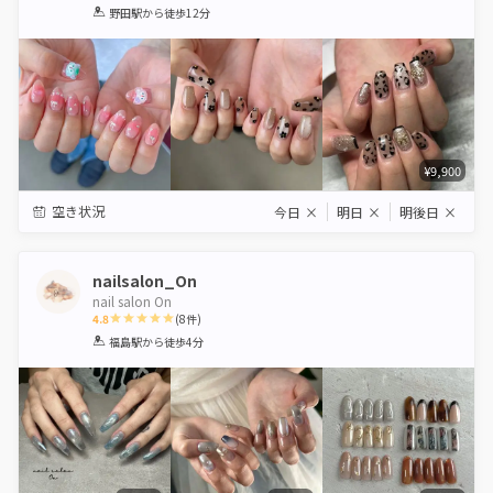
1
2
3
4
5
野田駅
から徒歩12分
Star
Stars
Stars
Stars
Stars
¥9,900
空き状況
今日
×
明日
×
明後日
×
nailsalon_On
nail salon On
4.8
(
8
件)
1
2
3
4
5
福島駅
から徒歩4分
Star
Stars
Stars
Stars
Stars