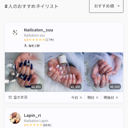
8
人のおすすめ
ネイリスト
おすすめ順
Nailsalon_suu
Nailsalon suu
4.8
(
17
件)
1
2
3
4
5
海老江駅
Star
Stars
Stars
Stars
Stars
¥4,400
¥8,500
¥8,500
空き状況
今日
×
明日
×
明後日
×
Lapin_ri
Nailsalon Lapin
5
(
88
件)