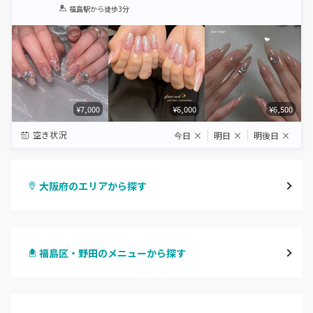
1
2
3
4
5
福島駅
から徒歩3分
Star
Stars
Stars
Stars
Stars
¥7,000
¥6,000
¥6,500
空き状況
今日
×
明日
×
明後日
×
大阪府のエリアから探す
梅田・茶屋町
福島区・野田のメニューから探す
心斎橋・南船場・アメ村
ハンドジェル
堀江・四ツ橋・新町