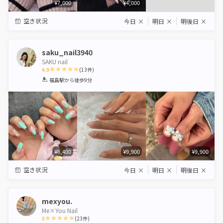
¥7,000
¥4,000
空き状況
今日
×
明日
×
明後日
×
saku_nail3940
SAKU nail
4.9
(
13
件)
1
2
3
4
5
福島駅
から徒歩9分
Star
Stars
Stars
Stars
Stars
¥8,400
¥9,900
¥9,900
空き状況
今日
×
明日
×
明後日
×
mexyou.
Me×You Nail
5
(
23
件)