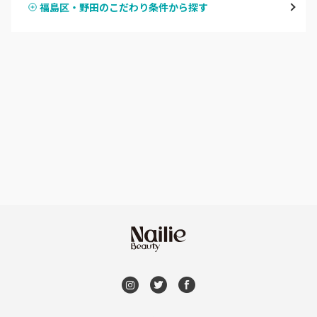
福島区・野田のこだわり条件から探す
ハンドスカルプ
パラジェル
なんば・日本橋
ハンドケアカラー
フィルイン
天王寺区・阿倍野区
フット
持ち込み OK
福島区・野田
オフのみ
やり放題 あり
淀屋橋・本町・肥後橋
初回オフ 無料
天神橋・天満
DVD観賞
谷町・上本町・玉造