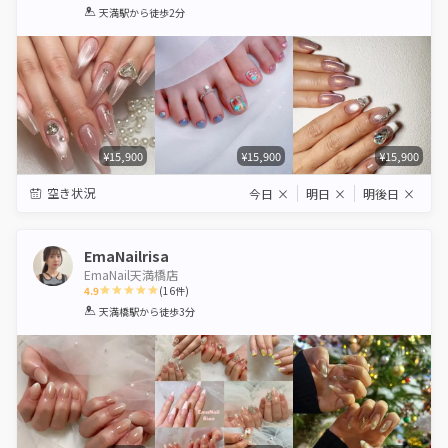
1
2
3
4
5
天満駅
から徒歩2分
Star
Stars
Stars
Stars
Stars
¥15,900
¥15,900
¥15,900
空き状況
今日
×
明日
×
明後日
×
EmaNailrisa
EmaNail天満橋店
4.9
(
16
件)
1
2
3
4
5
天満橋駅
から徒歩3分
Star
Stars
Stars
Stars
Stars