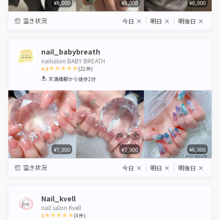
¥8,000
¥8,000
¥8,000
空き状況
今日
×
明日
×
明後日
×
nail_babybreath
nailsalon BABY BREATH
4.8
(
21
件)
1
2
3
4
5
天満橋駅
から徒歩2分
Star
Stars
Stars
Stars
Stars
¥7,900
¥7,900
¥6,900
空き状況
今日
×
明日
×
明後日
×
Nail_kvell
nail salon Kvell
5
(
4
件)