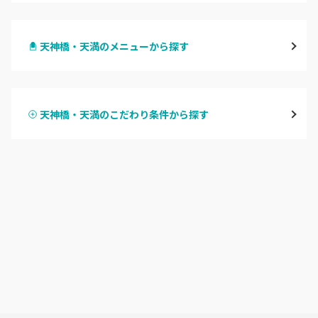
梅田・茶屋町
天神橋・天満のメニューから探す
心斎橋・南船場・アメ村
ハンドジェル
堀江・四ツ橋・新町
天神橋・天満のこだわり条件から探す
ハンドスカルプ
パラジェル
なんば・日本橋
ハンドケアカラー
フィルイン
天王寺区・阿倍野区
フット
持ち込み OK
福島区・野田
オフのみ
やり放題 あり
淀屋橋・本町・肥後橋