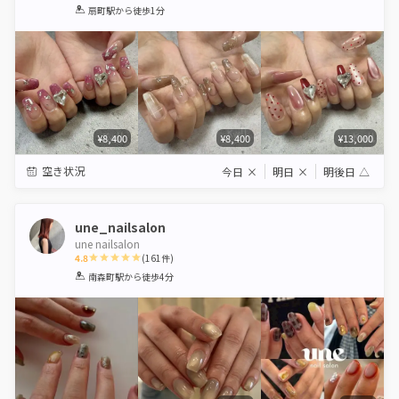
1
2
3
4
5
扇町駅
から徒歩1分
Star
Stars
Stars
Stars
Stars
¥8,400
¥8,400
¥13,000
空き状況
今日
×
明日
×
明後日
△
une_nailsalon
une nailsalon
4.8
(
161
件)
1
2
3
4
5
南森町駅
から徒歩4分
Star
Stars
Stars
Stars
Stars