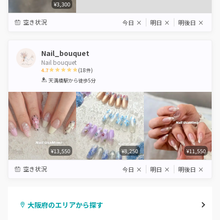
¥3,300
空き状況
今日
×
明日
×
明後日
×
Nail_bouquet
Nail bouquet
4.7
(
18
件)
1
2
3
4
5
天満橋駅
から徒歩5分
Star
Stars
Stars
Stars
Stars
¥13,550
¥8,250
¥11,550
空き状況
今日
×
明日
×
明後日
×
大阪府のエリアから探す