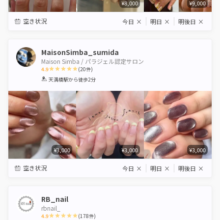
¥8,000
¥9,000
空き状況
今日
×
明日
×
明後日
×
MaisonSimba_sumida
Maison Simba / パラジェル認定サロン
4.9
(
20
件)
1
2
3
4
5
天満橋駅
から徒歩2分
Star
Stars
Stars
Stars
Stars
¥3,000
¥3,000
¥3,000
空き状況
今日
×
明日
×
明後日
×
RB_nail
rbnail_
4.9
(
178
件)