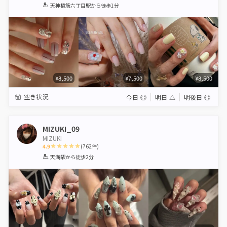
1
2
3
4
5
天神橋筋六丁目駅
から徒歩1分
Star
Stars
Stars
Stars
Stars
¥8,500
¥7,500
¥8,500
空き状況
今日
◎
明日
△
明後日
◎
MIZUKI_09
MIZUKI
4.9
(
762
件)
1
2
3
4
5
天満駅
から徒歩2分
Star
Stars
Stars
Stars
Stars