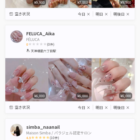
¥9,900
¥7,000
¥9,900
空き状況
今日
×
明日
×
明後日
×
FELUCA_Aika
FÉLUCA
0
(
0
件)
1
2
3
4
5
天神橋筋六丁目駅
Star
Stars
Stars
Stars
Stars
¥6,000
¥6,000
¥6,000
空き状況
今日
×
明日
×
明後日
×
simba_naanail
Maison Simba / パラジェル認定サロン
4.9
(
10
件)