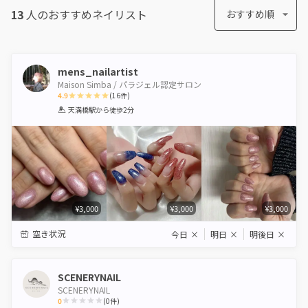
13
人のおすすめ
ネイリスト
おすすめ順
mens_nailartist
Maison Simba / パラジェル認定サロン
4.9
(
16
件)
1
2
3
4
5
天満橋駅
から徒歩2分
Star
Stars
Stars
Stars
Stars
¥3,000
¥3,000
¥3,000
空き状況
今日
×
明日
×
明後日
×
SCENERYNAIL
SCENERYNAIL
0
(
0
件)