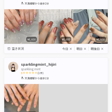
1
2
3
4
5
天満橋駅
から徒歩2分
Star
Stars
Stars
Stars
Stars
¥6,600
¥6,600
¥6,600
空き状況
今日
×
明日
×
明後日
×
sparklingmint_hijiri
sparkling mint
5
(
1
件)
1
2
3
4
5
天満橋駅
から徒歩1分
Star
Stars
Stars
Stars
Stars