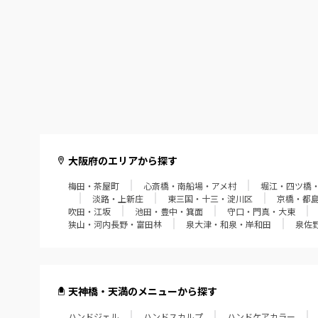
大阪府のエリアから探す
梅田・茶屋町
心斎橋・南船場・アメ村
堀江・四ツ橋
淡路・上新庄
東三国・十三・淀川区
京橋・都
吹田・江坂
池田・豊中・箕面
守口・門真・大東
狭山・河内長野・富田林
泉大津・和泉・岸和田
泉佐
天神橋・天満のメニューから探す
ハンドジェル
ハンドスカルプ
ハンドケアカラー