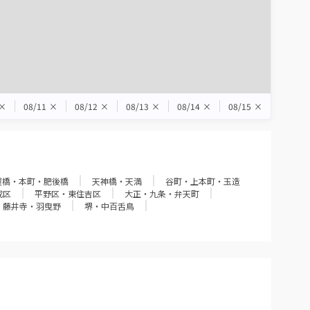
×
08/11
×
08/12
×
08/13
×
08/14
×
08/15
×
屋橋・本町・肥後橋
天神橋・天満
谷町・上本町・玉造
成区
平野区・東住吉区
大正・九条・弁天町
・藤井寺・羽曳野
堺・中百舌鳥