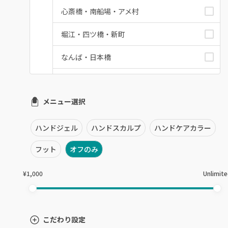
心斎橋・南船場・アメ村
堀江・四ツ橋・新町
なんば・日本橋
天王寺区・阿倍野区
メニュー選択
福島区・野田
淀屋橋・本町・肥後橋
ハンドジェル
ハンドスカルプ
ハンドケアカラー
天神橋・天満
フット
オフのみ
谷町・上本町・玉造
¥1,000
Unlimit
淡路・上新庄
東三国・十三・淀川区
こだわり設定