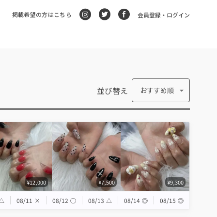
掲載希望の方はこちら
会員登録・ログイン
並び替え
おすすめ順
¥12,000
¥7,500
¥9,300
△
08/11
×
08/12
◯
08/13
△
08/14
◎
08/15
◎