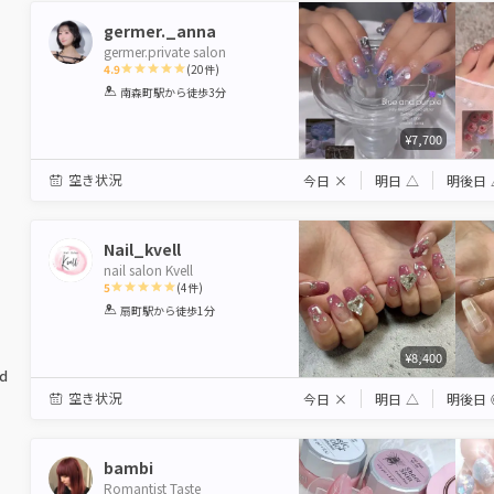
germer._anna
germer.private salon
4.9
(
20
件)
1
2
3
4
5
南森町駅
から徒歩3分
Star
Stars
Stars
Stars
Stars
¥7,700
空き状況
今日
×
明日
△
明後日
Nail_kvell
nail salon Kvell
5
(
4
件)
1
2
3
4
5
扇町駅
から徒歩1分
Star
Stars
Stars
Stars
Stars
¥8,400
ed
空き状況
今日
×
明日
△
明後日
bambi
Romantist Taste