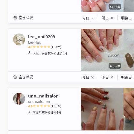
¥7,900
空き状況
今日
×
明日
×
明後日
lee_nail0209
Lee Nail
4.9
(
163
件)
1
2
3
4
5
大阪天満宮駅
から徒歩6分
Star
Stars
Stars
Stars
Stars
¥6,500
空き状況
今日
×
明日
×
明後日
une_nailsalon
une nailsalon
4.8
(
161
件)
1
2
3
4
5
南森町駅
から徒歩4分
Star
Stars
Stars
Stars
Stars