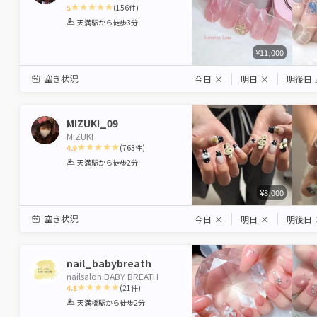
5
(
156
件)
1
2
3
4
5
天満駅
から徒歩3分
Star
Stars
Stars
Stars
Stars
¥11,000
空き状況
今日
×
明日
×
明後日
MIZUKI_09
MIZUKI
4.9
(
763
件)
1
2
3
4
5
天満駅
から徒歩2分
Star
Stars
Stars
Stars
Stars
¥8,000
空き状況
今日
×
明日
×
明後日
nail_babybreath
nailsalon BABY BREATH
4.8
(
21
件)
1
2
3
4
5
天満橋駅
から徒歩2分
Star
Stars
Stars
Stars
Stars