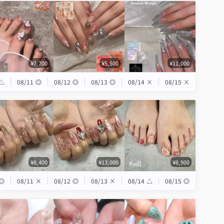
¥7,700
¥5,500
¥11,000
△
08/11
◎
08/12
◎
08/13
◎
08/14
×
08/15
×
¥8,400
¥13,000
¥8,900
◎
08/11
×
08/12
◎
08/13
×
08/14
△
08/15
◎