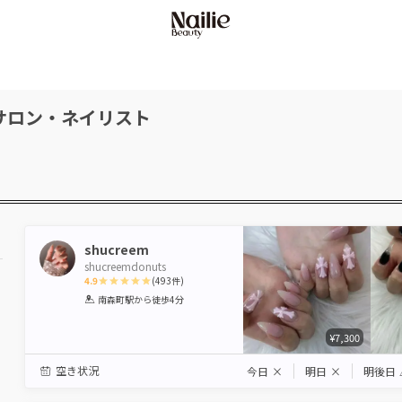
サロン・ネイリスト
shucreem
shucreemdonuts
4.9
(
493
件)
1
2
3
4
5
南森町駅
から徒歩4分
Star
Stars
Stars
Stars
Stars
¥7,300
空き状況
今日
×
明日
×
明後日