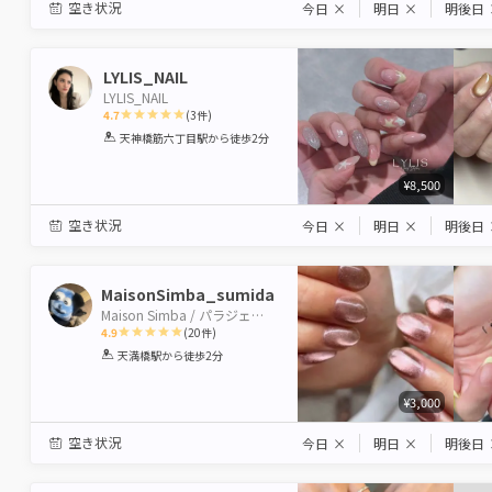
空き状況
今日
×
明日
×
明後日
LYLIS_NAIL
LYLIS_NAIL
4.7
(
3
件)
1
2
3
4
5
天神橋筋六丁目駅
から徒歩2分
Star
Stars
Stars
Stars
Stars
¥8,500
空き状況
今日
×
明日
×
明後日
MaisonSimba_sumida
Maison Simba / パラジェル認定サロン
4.9
(
20
件)
1
2
3
4
5
天満橋駅
から徒歩2分
Star
Stars
Stars
Stars
Stars
¥3,000
空き状況
今日
×
明日
×
明後日