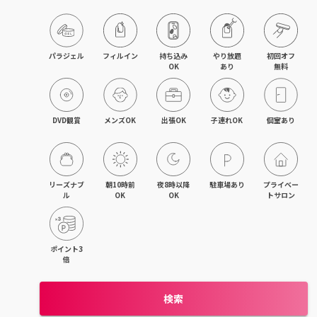
京橋・都島区
鶴見区・城東区・旭区
パラジェル
フィルイン
持ち込み

やり放題

初回オフ

OK
あり
無料
東成区・生野区
住吉区・住之江区・西成区
DVD観賞
メンズOK
出張OK
子連れOK
個室あり
平野区・東住吉区
大正・九条・弁天町
リーズナブ
朝10時前
夜8時以降
駐車場あり
プライベー
ル
OK
OK
トサロン
吹田・江坂
池田・豊中・箕面
ポイント3
倍
守口・門真・大東
検索
枚方・寝屋川・交野