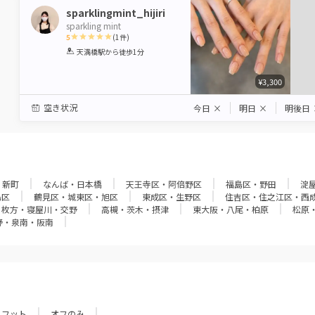
sparklingmint_hijiri
sparkling mint
5
(
1
件)
1
2
3
4
5
天満橋駅
から徒歩1分
Star
Stars
Stars
Stars
Stars
¥3,300
空き状況
今日
×
明日
×
明後日
・新町
なんば・日本橋
天王寺区・阿倍野区
福島区・野田
淀
島区
鶴見区・城東区・旭区
東成区・生野区
住吉区・住之江区・西
枚方・寝屋川・交野
高槻・茨木・摂津
東大阪・八尾・柏原
松原
野・泉南・阪南
フット
オフのみ