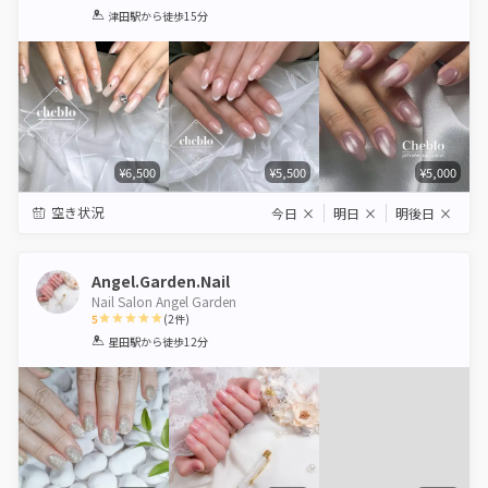
1
2
3
4
5
津田駅
から徒歩15分
Star
Stars
Stars
Stars
Stars
¥6,500
¥5,500
¥5,000
空き状況
今日
×
明日
×
明後日
×
Angel.Garden.Nail
Nail Salon Angel Garden
5
(
2
件)
1
2
3
4
5
星田駅
から徒歩12分
Star
Stars
Stars
Stars
Stars