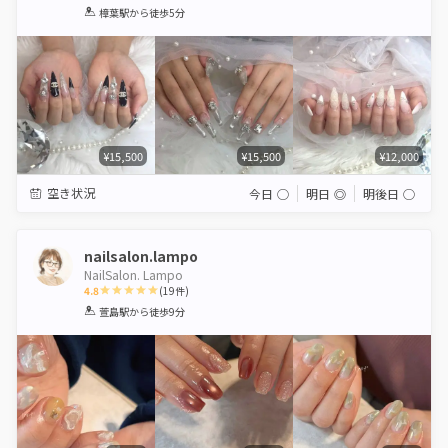
1
2
3
4
5
樟葉駅
から徒歩5分
Star
Stars
Stars
Stars
Stars
¥15,500
¥15,500
¥12,000
空き状況
今日
◯
明日
◎
明後日
◯
nailsalon.lampo
NailSalon. Lampo
4.8
(
19
件)
1
2
3
4
5
萱島駅
から徒歩9分
Star
Stars
Stars
Stars
Stars