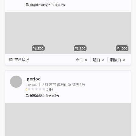
1
2
3
4
5
寝屋川公園駅
から徒歩5分
Star
Stars
Stars
Stars
Stars
¥6,500
¥6,500
¥4,000
空き状況
今日
×
明日
×
明後日
×
.period
.period｜📍枚方市 御殿山駅 徒歩5分
0
(
0
件)
1
2
3
4
5
御殿山駅
から徒歩5分
Star
Stars
Stars
Stars
Stars