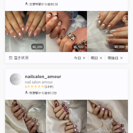
1
2
3
4
5
交野市駅
から徒歩1分
Star
Stars
Stars
Stars
Stars
¥6,000
¥6,500
¥6,000
空き状況
今日
×
明日
×
明後日
×
nailsalon_amour
nail salon amour.
5
(
14
件)
1
2
3
4
5
牧野駅
から徒歩13分
Star
Stars
Stars
Stars
Stars