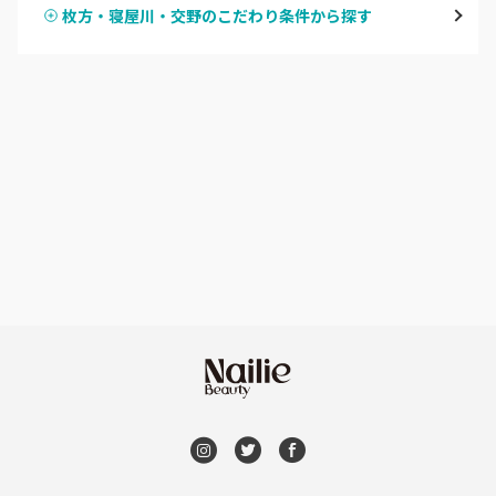
枚方・寝屋川・交野のこだわり条件から探す
ハンドスカルプ
パラジェル
なんば・日本橋
ハンドケアカラー
フィルイン
天王寺区・阿倍野区
フット
持ち込み OK
福島区・野田
オフのみ
やり放題 あり
淀屋橋・本町・肥後橋
初回オフ 無料
天神橋・天満
DVD観賞
谷町・上本町・玉造