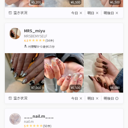
¥9,200
¥6,500
¥6,500
空き状況
今日
×
明日
×
明後日
×
MRS_miyu
MRSBEMYSELF
4.5
(
54
件)
1
2
3
4
5
村野駅
から徒歩15分
Star
Stars
Stars
Stars
Stars
¥7,000
¥6,500
¥4,000
空き状況
今日
×
明日
×
明後日
◎
___nail.m___
nail.m
5
(
50
件)