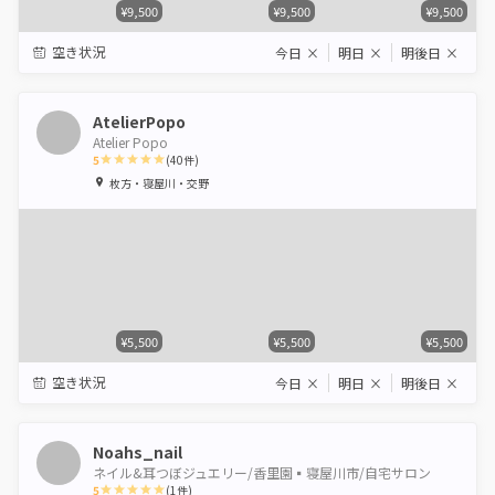
¥9,500
¥9,500
¥9,500
空き状況
今日
×
明日
×
明後日
×
AtelierPopo
Atelier Popo
5
(
40
件)
1
2
3
4
5
枚方・寝屋川・交野
Star
Stars
Stars
Stars
Stars
¥5,500
¥5,500
¥5,500
空き状況
今日
×
明日
×
明後日
×
Noahs_nail
ネイル&耳つぼジュエリー/香里園▪️寝屋川市/自宅サロン
5
(
1
件)