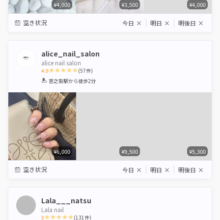
¥4,000
¥3,500
¥4,000
空き状況
今日
×
明日
×
明後日
×
alice_nail_salon
alice nail salon
4.9
(
57
件)
1
2
3
4
5
宮之阪駅
から徒歩2分
Star
Stars
Stars
Stars
Stars
¥6,000
¥9,500
¥5,300
空き状況
今日
×
明日
×
明後日
×
Lala___natsu
Lala nail
5
(
131
件)