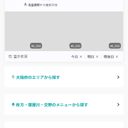
1
2
3
4
5
香里園駅
から徒歩25分
Star
Stars
Stars
Stars
Stars
¥6,500
¥6,500
¥6,500
空き状況
今日
×
明日
×
明後日
×
大阪府のエリアから探す
梅田・茶屋町
枚方・寝屋川・交野のメニューから探す
心斎橋・南船場・アメ村
ハンドジェル
堀江・四ツ橋・新町