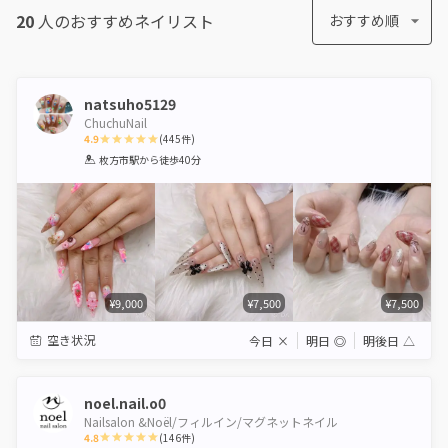
20
人のおすすめ
ネイリスト
おすすめ順
natsuho5129
ChuchuNail
4.9
(
445
件)
1
2
3
4
5
枚方市駅
から徒歩40分
Star
Stars
Stars
Stars
Stars
¥9,000
¥7,500
¥7,500
空き状況
今日
×
明日
◎
明後日
△
noel.nail.o0
Nailsalon &Noël/フィルイン/マグネットネイル
4.8
(
146
件)