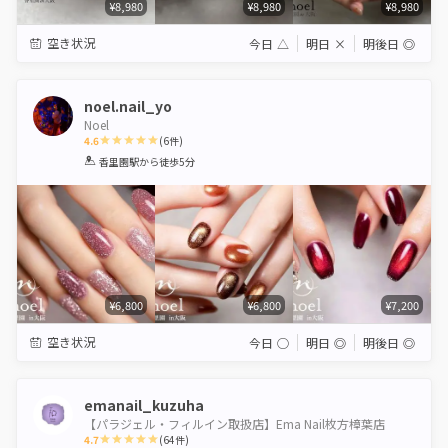
¥8,980
¥8,980
¥8,980
空き状況
今日
△
明日
×
明後日
◎
noel.nail_yo
Noel
4.6
(
6
件)
1
2
3
4
5
香里園駅
から徒歩5分
Star
Stars
Stars
Stars
Stars
¥6,800
¥6,800
¥7,200
空き状況
今日
◯
明日
◎
明後日
◎
emanail_kuzuha
【パラジェル・フィルイン取扱店】Ema Nail枚方樟葉店
4.7
(
64
件)