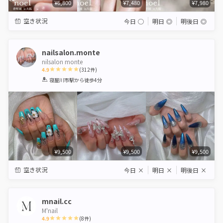
¥6,800
¥7,480
¥7,980
空き状況
今日
◯
明日
◎
明後日
◎
nailsalon.monte
nilsalon monte
4.9
(
312
件)
1
2
3
4
5
寝屋川市駅
から徒歩4分
Star
Stars
Stars
Stars
Stars
¥9,500
¥9,500
¥9,500
空き状況
今日
×
明日
×
明後日
×
mnail.cc
M'nail
4.9
(
8
件)