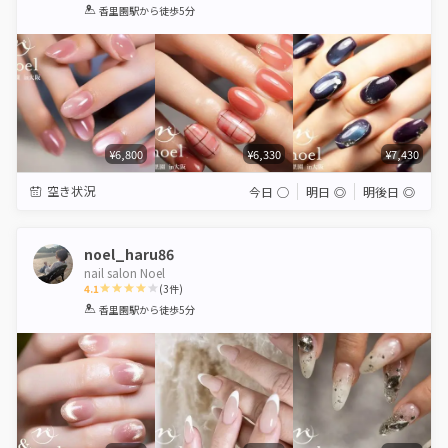
1
2
3
4
5
香里園駅
から徒歩5分
Star
Stars
Stars
Stars
Stars
¥6,800
¥6,330
¥7,430
空き状況
今日
◯
明日
◎
明後日
◎
noel_haru86
nail salon Noel
4.1
(
3
件)
1
2
3
4
5
香里園駅
から徒歩5分
Star
Stars
Stars
Stars
Stars