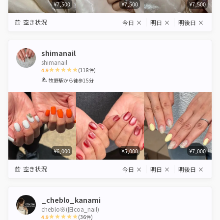
¥7,500
¥7,500
¥7,500
空き状況
今日
×
明日
×
明後日
×
shimanail
shimanail
4.9
(
118
件)
1
2
3
4
5
牧野駅
から徒歩15分
Star
Stars
Stars
Stars
Stars
¥6,000
¥5,000
¥7,000
空き状況
今日
×
明日
×
明後日
×
_cheblo_kanami
cheblo🌸(旧coa_nail)
4.9
(
36
件)