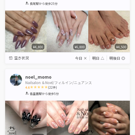
1
2
3
4
5
長尾駅
から徒歩25分
Star
Stars
Stars
Stars
Stars
¥4,800
¥6,800
¥4,500
空き状況
今日
×
明日
△
明後日
◎
noel_momo
Nailsalon ＆Noel/フィルイン/ニュアンス
4.6
(
22
件)
1
2
3
4
5
香里園駅
から徒歩5分
Star
Stars
Stars
Stars
Stars