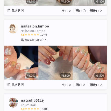
¥5,300
¥4,500
¥5,300
空き状況
今日
×
明日
◯
明後日
×
nailsalon.lampo
NailSalon. Lampo
4.8
(
19
件)
1
2
3
4
5
萱島駅
から徒歩9分
Star
Stars
Stars
Stars
Stars
¥9,200
¥6,500
¥6,500
空き状況
今日
×
明日
×
明後日
×
natsuho5129
ChuchuNail
4.9
(
443
件)