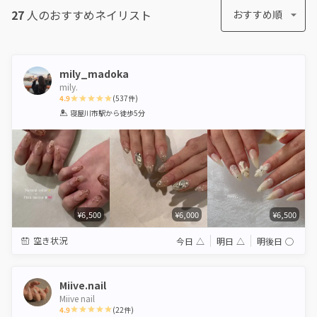
27
人のおすすめ
ネイリスト
おすすめ順
mily_madoka
mily.
4.9
(
537
件)
1
2
3
4
5
寝屋川市駅
から徒歩5分
Star
Stars
Stars
Stars
Stars
¥6,500
¥6,000
¥6,500
空き状況
今日
△
明日
△
明後日
◯
Miive.nail
Miive nail
4.9
(
22
件)