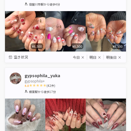
1
2
3
4
5
寝屋川市駅
から徒歩4分
Star
Stars
Stars
Stars
Stars
¥8,500
¥8,500
¥8,500
空き状況
今日
×
明日
×
明後日
×
gypsophila_yuka
gypsophila+
4.8
(
42
件)
1
2
3
4
5
樟葉駅
から徒歩17分
Star
Stars
Stars
Stars
Stars