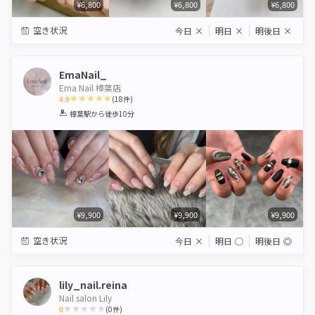
¥6,800
¥6,800
¥6,800
空き状況
今日
×
明日
×
明後日
×
EmaNail_
Ema Nail 樟葉店
4.9
(
18
件)
1
2
3
4
5
樟葉駅
から徒歩10分
Star
Stars
Stars
Stars
Stars
¥9,900
¥9,900
¥9,900
空き状況
今日
×
明日
◯
明後日
◎
lily_nail.reina
Nail salon Lily
0
(
0
件)