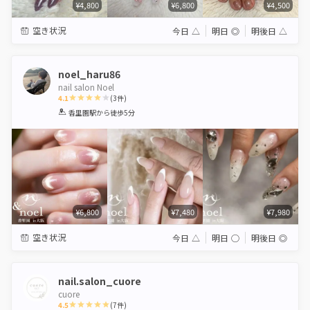
¥4,800
¥6,800
¥4,500
空き状況
今日
△
明日
◎
明後日
△
noel_haru86
nail salon Noel
4.1
(
3
件)
1
2
3
4
5
香里園駅
から徒歩5分
Star
Stars
Stars
Stars
Stars
¥6,800
¥7,480
¥7,980
空き状況
今日
△
明日
◯
明後日
◎
nail.salon_cuore
cuore
4.5
(
7
件)