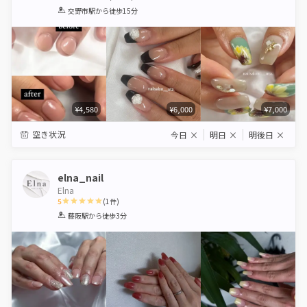
1
2
3
4
5
交野市駅
から徒歩15分
Star
Stars
Stars
Stars
Stars
¥4,580
¥6,000
¥7,000
空き状況
今日
×
明日
×
明後日
×
elna_nail
Elna
5
(
1
件)
1
2
3
4
5
藤阪駅
から徒歩3分
Star
Stars
Stars
Stars
Stars