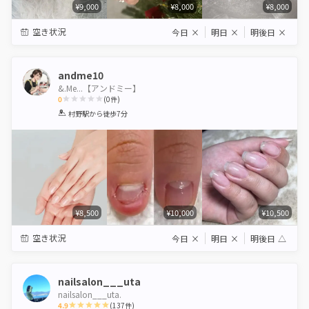
¥9,000
¥8,000
¥8,000
空き状況
今日
×
明日
×
明後日
×
andme10
&.Me...【アンドミー】
0
(
0
件)
1
2
3
4
5
村野駅
から徒歩7分
Star
Stars
Stars
Stars
Stars
¥8,500
¥10,000
¥10,500
空き状況
今日
×
明日
×
明後日
△
nailsalon___uta
nailsalon___uta.
4.9
(
137
件)