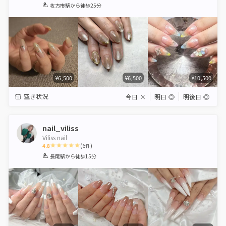
1
2
3
4
5
枚方市駅
から徒歩25分
Star
Stars
Stars
Stars
Stars
¥6,500
¥6,500
¥10,500
空き状況
今日
×
明日
◎
明後日
◎
nail_viliss
Viliss nail
4.8
(
6
件)
1
2
3
4
5
長尾駅
から徒歩15分
Star
Stars
Stars
Stars
Stars