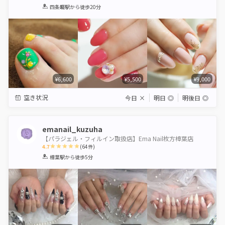
1
2
3
4
5
四条畷駅
から徒歩20分
Star
Stars
Stars
Stars
Stars
¥6,600
¥5,500
¥9,000
空き状況
今日
×
明日
◎
明後日
◎
emanail_kuzuha
【パラジェル・フィルイン取扱店】Ema Nail枚方樟葉店
4.7
(
64
件)
1
2
3
4
5
樟葉駅
から徒歩5分
Star
Stars
Stars
Stars
Stars