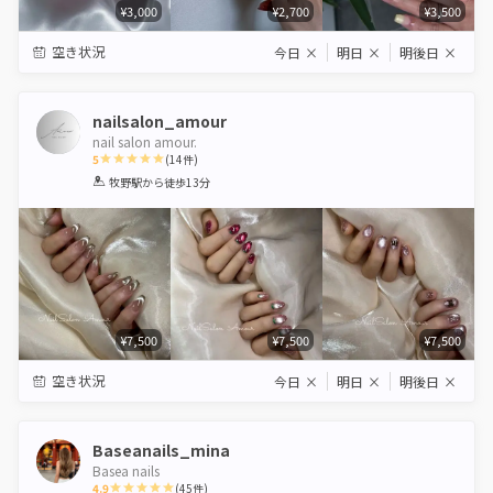
¥3,000
¥2,700
¥3,500
空き状況
今日
×
明日
×
明後日
×
nailsalon_amour
nail salon amour.
5
(
14
件)
1
2
3
4
5
牧野駅
から徒歩13分
Star
Stars
Stars
Stars
Stars
¥7,500
¥7,500
¥7,500
空き状況
今日
×
明日
×
明後日
×
Baseanails_mina
Basea nails
4.9
(
45
件)