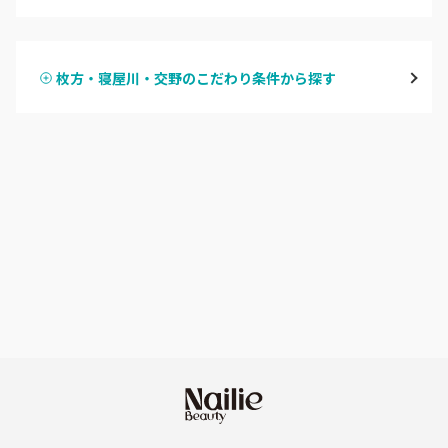
ハンドジェル
堀江・四ツ橋・新町
枚方・寝屋川・交野のこだわり条件から探す
ハンドスカルプ
パラジェル
なんば・日本橋
ハンドケアカラー
フィルイン
天王寺区・阿倍野区
フット
持ち込み OK
福島区・野田
オフのみ
やり放題 あり
淀屋橋・本町・肥後橋
初回オフ 無料
天神橋・天満