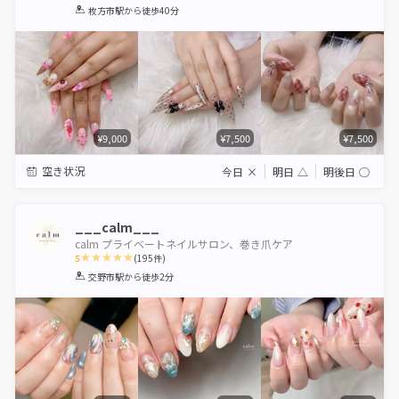
1
2
3
4
5
枚方市駅
から徒歩40分
Star
Stars
Stars
Stars
Stars
¥9,000
¥7,500
¥7,500
空き状況
今日
×
明日
△
明後日
◯
___calm___
calm プライベートネイルサロン、巻き爪ケア
5
(
195
件)
1
2
3
4
5
交野市駅
から徒歩2分
Star
Stars
Stars
Stars
Stars