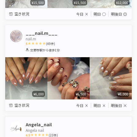
¥15,500
¥15,500
¥12,000
空き状況
今日
×
明日
◯
明後日
◎
___nail.m___
nail.m
5
(
49
件)
1
2
3
4
5
交野市駅
から徒歩1分
Star
Stars
Stars
Stars
Stars
¥6,000
¥6,500
¥6,000
空き状況
今日
×
明日
×
明後日
×
Angela_nail
Angela nail
4.9
(
23
件)