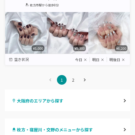
1
2
3
4
5
枚方市駅
から徒歩8分
Star
Stars
Stars
Stars
Stars
¥5,000
¥5,300
¥6,200
空き状況
今日
×
明日
×
明後日
×
1
2
大阪府のエリアから探す
梅田・茶屋町
枚方・寝屋川・交野のメニューから探す
心斎橋・南船場・アメ村