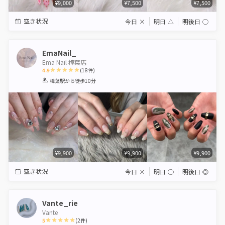
¥9,000
¥7,500
¥7,500
空き状況
今日
×
明日
△
明後日
◯
EmaNail_
Ema Nail 樟葉店
4.9
(
18
件)
1
2
3
4
5
樟葉駅
から徒歩10分
Star
Stars
Stars
Stars
Stars
¥9,900
¥9,900
¥9,900
空き状況
今日
×
明日
◯
明後日
◎
Vante_rie
Vante
5
(
2
件)