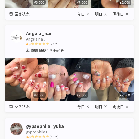
¥6,500
¥7,000
¥5,000
空き状況
今日
×
明日
×
明後日
×
Angela_nail
Angela nail
4.9
(
23
件)
1
2
3
4
5
寝屋川市駅
から徒歩4分
Star
Stars
Stars
Stars
Stars
¥8,500
¥8,500
¥8,500
空き状況
今日
×
明日
×
明後日
×
gypsophila_yuka
gypsophila+
4.8
(
42
件)