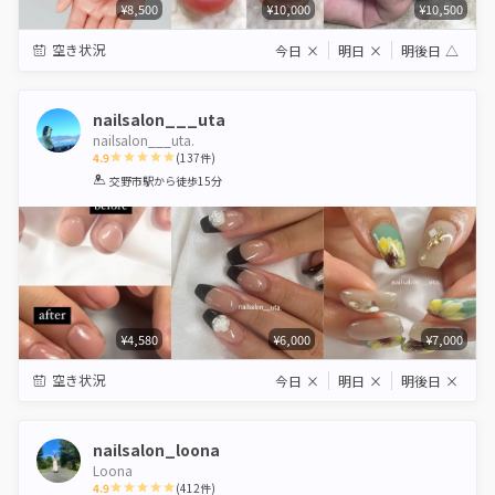
¥8,500
¥10,000
¥10,500
空き状況
今日
×
明日
×
明後日
△
nailsalon___uta
nailsalon___uta.
4.9
(
137
件)
1
2
3
4
5
交野市駅
から徒歩15分
Star
Stars
Stars
Stars
Stars
¥4,580
¥6,000
¥7,000
空き状況
今日
×
明日
×
明後日
×
nailsalon_loona
Loona
4.9
(
412
件)