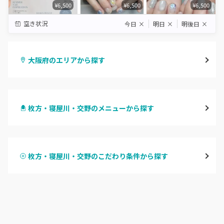
¥6,500
¥6,500
¥6,500
空き状況
今日
×
明日
×
明後日
×
大阪府のエリアから探す
梅田・茶屋町
枚方・寝屋川・交野のメニューから探す
心斎橋・南船場・アメ村
ハンドジェル
堀江・四ツ橋・新町
枚方・寝屋川・交野のこだわり条件から探す
ハンドスカルプ
パラジェル
なんば・日本橋
ハンドケアカラー
フィルイン
天王寺区・阿倍野区