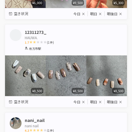
¥6,000
¥9,500
¥5,300
空き状況
今日
×
明日
×
明後日
×
12311273_
HAUWA.
1.7
(
1
件)
1
2
3
4
5
枚方市駅
Star
Stars
Stars
Stars
Stars
¥8,500
¥8,500
¥8,500
空き状況
今日
×
明日
×
明後日
×
nani_nail
nani nail
4.3
(
1
件)