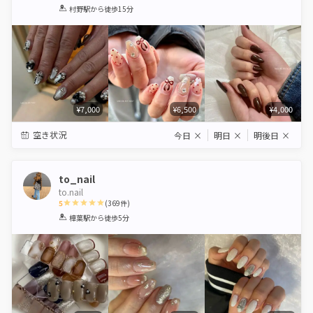
1
2
3
4
5
村野駅
から徒歩15分
Star
Stars
Stars
Stars
Stars
¥7,000
¥6,500
¥4,000
空き状況
今日
×
明日
×
明後日
×
to_nail
to.nail
5
(
369
件)
1
2
3
4
5
樟葉駅
から徒歩5分
Star
Stars
Stars
Stars
Stars