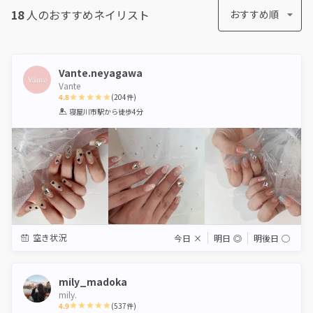
18
人のおすすめ
ネイリスト
おすすめ順
Vante.neyagawa
Vante
4.8
(
204
件)
1
2
3
4
5
寝屋川市駅
から徒歩4分
Star
Stars
Stars
Stars
Stars
空き状況
今日
×
明日
◎
明後日
◯
mily_madoka
mily.
4.9
(
537
件)