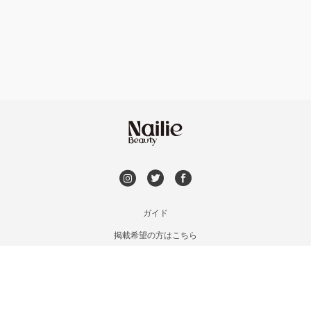
フット
持ち込み OK
福島区・野田
オフのみ
やり放題 あり
淀屋橋・本町・肥後橋
初回オフ 無料
天神橋・天満
DVD観賞
谷町・上本町・玉造
メンズOK
ガイド
淡路・上新庄
掲載希望の方はこちら
出張OK
利用規約
東三国・十三・淀川区
お問い合わせ
子連れOK
特定商取引法に基づく表記
京橋・都島区