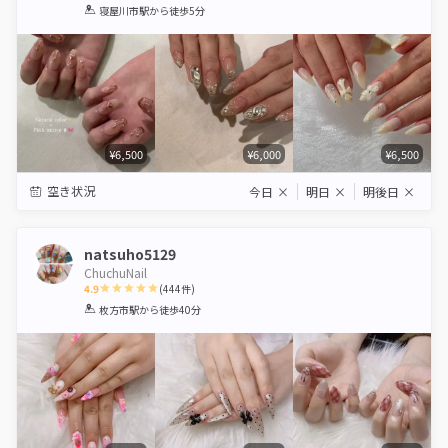
1
2
3
4
5
寝屋川市駅
から徒歩5分
Star
Stars
Stars
Stars
Stars
¥6,500
¥6,000
¥6,500
空き状況
今日
×
明日
×
明後日
×
natsuho5129
ChuchuNail
4.9
(
444
件)
1
2
3
4
5
枚方市駅
から徒歩40分
Star
Stars
Stars
Stars
Stars