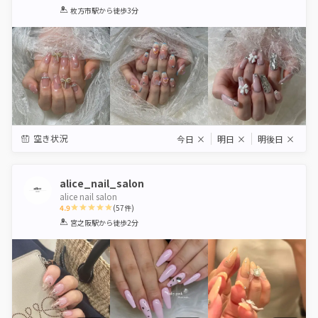
1
2
3
4
5
枚方市駅
から徒歩3分
Star
Stars
Stars
Stars
Stars
空き状況
今日
×
明日
×
明後日
×
alice_nail_salon
alice nail salon
4.9
(
57
件)
1
2
3
4
5
宮之阪駅
から徒歩2分
Star
Stars
Stars
Stars
Stars