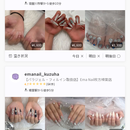
1
2
3
4
5
寝屋川市駅
から徒歩10分
Star
Stars
Stars
Stars
Stars
¥6,600
¥6,600
¥3,300
空き状況
今日
×
明日
×
明後日
◯
emanail_kuzuha
【パラジェル・フィルイン取扱店】Ema Nail枚方樟葉店
4.7
(
64
件)
1
2
3
4
5
樟葉駅
から徒歩5分
Star
Stars
Stars
Stars
Stars