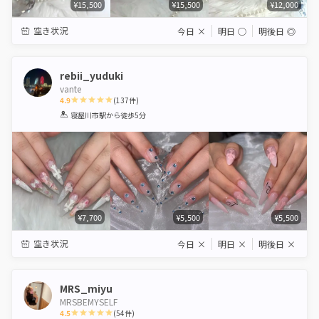
¥15,500
¥15,500
¥12,000
空き状況
今日
×
明日
◯
明後日
◎
rebii_yuduki
vante
4.9
(
137
件)
1
2
3
4
5
寝屋川市駅
から徒歩5分
Star
Stars
Stars
Stars
Stars
¥7,700
¥5,500
¥5,500
空き状況
今日
×
明日
×
明後日
×
MRS_miyu
MRSBEMYSELF
4.5
(
54
件)