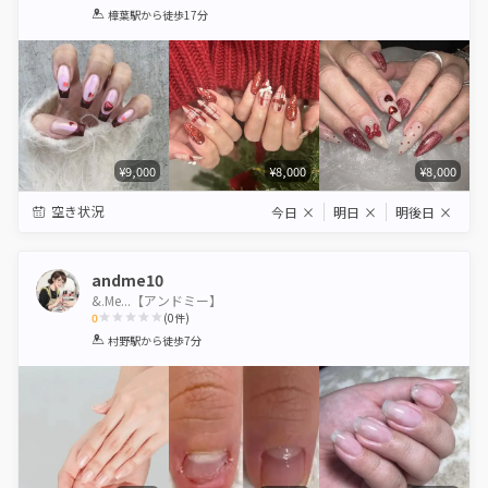
1
2
3
4
5
樟葉駅
から徒歩17分
Star
Stars
Stars
Stars
Stars
¥9,000
¥8,000
¥8,000
空き状況
今日
×
明日
×
明後日
×
andme10
&.Me...【アンドミー】
0
(
0
件)
1
2
3
4
5
村野駅
から徒歩7分
Star
Stars
Stars
Stars
Stars