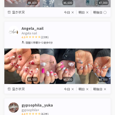
¥8,800
¥6,600
¥7,000
空き状況
今日
×
明日
×
明後日
◯
Angela_nail
Angela nail
4.9
(
23
件)
1
2
3
4
5
寝屋川市駅
から徒歩4分
Star
Stars
Stars
Stars
Stars
¥8,500
¥8,500
¥8,500
空き状況
今日
×
明日
×
明後日
×
gypsophila_yuka
gypsophila+
4.8
(
42
件)