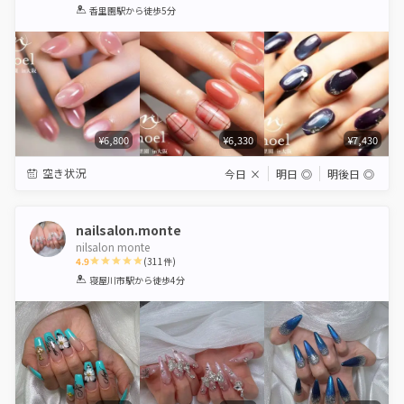
1
2
3
4
5
香里園駅
から徒歩5分
Star
Stars
Stars
Stars
Stars
¥6,800
¥6,330
¥7,430
空き状況
今日
×
明日
◎
明後日
◎
nailsalon.monte
nilsalon monte
4.9
(
311
件)
1
2
3
4
5
寝屋川市駅
から徒歩4分
Star
Stars
Stars
Stars
Stars