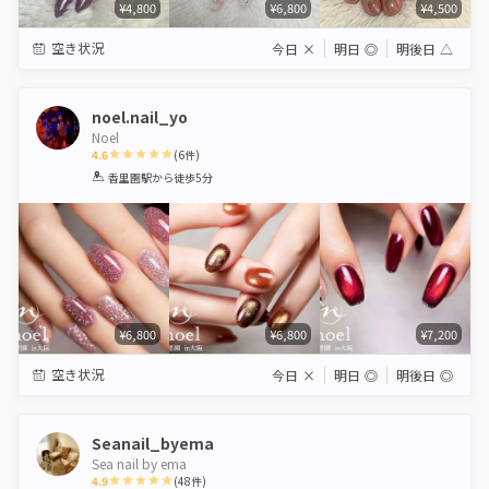
¥4,800
¥6,800
¥4,500
空き状況
今日
×
明日
◎
明後日
△
noel.nail_yo
Noel
4.6
(
6
件)
1
2
3
4
5
香里園駅
から徒歩5分
Star
Stars
Stars
Stars
Stars
¥6,800
¥6,800
¥7,200
空き状況
今日
×
明日
◎
明後日
◎
Seanail_byema
Sea nail by ema
4.9
(
48
件)