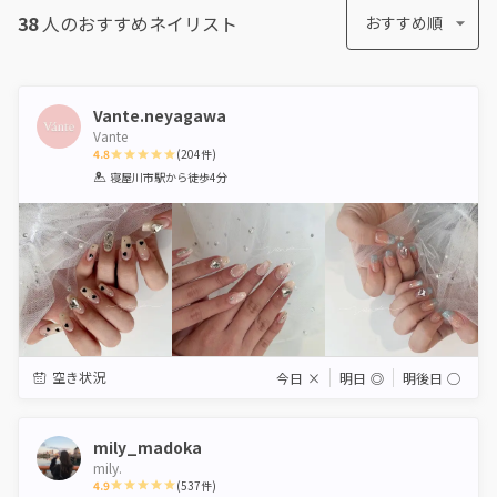
38
人のおすすめ
ネイリスト
おすすめ順
Vante.neyagawa
Vante
4.8
(
204
件)
1
2
3
4
5
寝屋川市駅
から徒歩4分
Star
Stars
Stars
Stars
Stars
空き状況
今日
×
明日
◎
明後日
◯
mily_madoka
mily.
4.9
(
537
件)