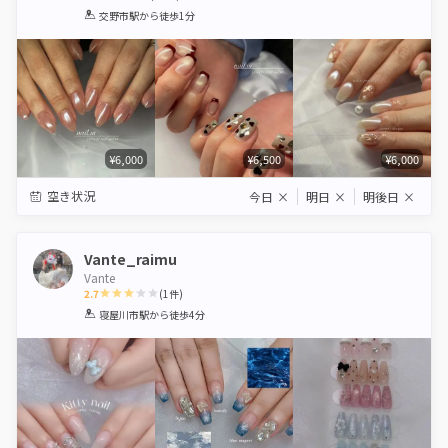
1
2
3
4
5
交野市駅
から徒歩1分
Star
Stars
Stars
Stars
Stars
¥6,000
¥6,500
¥6,000
空き状況
今日
×
明日
×
明後日
×
Vante_raimu
Vante
2.7
(
1
件)
1
2
3
4
5
寝屋川市駅
から徒歩4分
Star
Stars
Stars
Stars
Stars