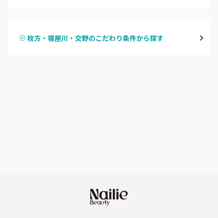
ハンドジェル
堀江・四ツ橋・新町
枚方・寝屋川・交野のこだわり条件から探す
ハンドスカルプ
パラジェル
なんば・日本橋
ハンドケアカラー
フィルイン
天王寺区・阿倍野区
フット
持ち込み OK
福島区・野田
オフのみ
やり放題 あり
淀屋橋・本町・肥後橋
初回オフ 無料
天神橋・天満