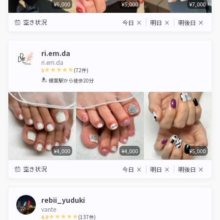
¥6,000
¥5,000
¥7,000
空き状況
今日
×
明日
×
明後日
×
ri.em.da
ri.em.da
5
(
72
件)
1
2
3
4
5
樟葉駅
から徒歩20分
Star
Stars
Stars
Stars
Stars
¥4,000
¥4,000
¥5,000
空き状況
今日
×
明日
×
明後日
×
rebii_yuduki
vante
4.9
(
137
件)