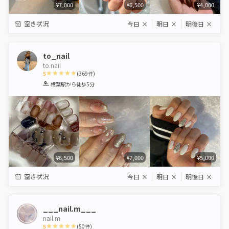
¥7,000
¥6,500
¥4,000
空き状況
今日
×
明日
×
明後日
×
to_nail
to.nail
5
(
369
件)
1
2
3
4
5
樟葉駅
から徒歩5分
Star
Stars
Stars
Stars
Stars
¥6,500
¥7,000
¥5,000
空き状況
今日
×
明日
×
明後日
×
___nail.m___
nail.m
5
(
50
件)