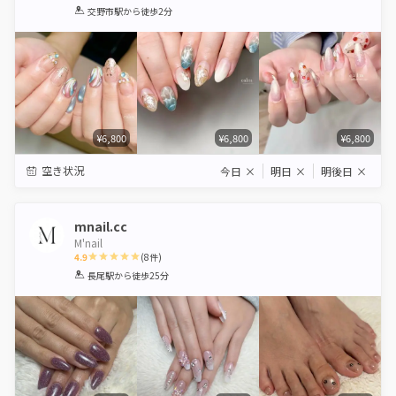
1
2
3
4
5
交野市駅
から徒歩2分
Star
Stars
Stars
Stars
Stars
¥6,800
¥6,800
¥6,800
空き状況
今日
×
明日
×
明後日
×
mnail.cc
M'nail
4.9
(
8
件)
1
2
3
4
5
長尾駅
から徒歩25分
Star
Stars
Stars
Stars
Stars