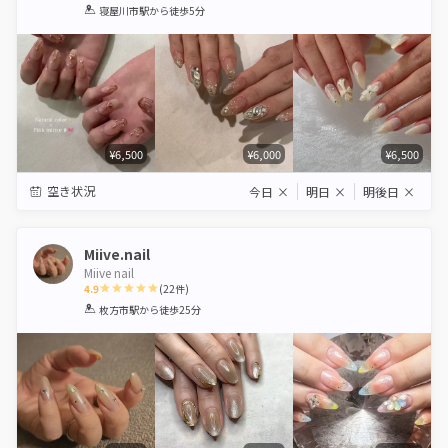
1
2
3
4
5
寝屋川市駅
から徒歩5分
Star
Stars
Stars
Stars
Stars
¥6,500
¥6,000
¥6,500
空き状況
今日
×
明日
×
明後日
×
Miive.nail
Miive nail
4.9
(
22
件)
1
2
3
4
5
枚方市駅
から徒歩25分
Star
Stars
Stars
Stars
Stars