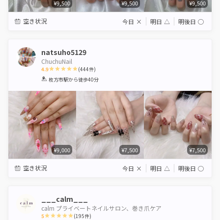
¥9,500
¥9,500
¥9,500
空き状況
今日
×
明日
△
明後日
◯
natsuho5129
ChuchuNail
4.9
(
444
件)
1
2
3
4
5
枚方市駅
から徒歩40分
Star
Stars
Stars
Stars
Stars
¥9,000
¥7,500
¥7,500
空き状況
今日
×
明日
△
明後日
◯
___calm___
calm プライベートネイルサロン、巻き爪ケア
5
(
195
件)