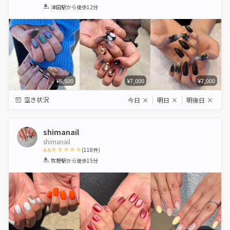
1
2
3
4
5
津田駅
から徒歩12分
Star
Stars
Stars
Stars
Stars
¥6,500
¥7,000
¥7,000
空き状況
今日
×
明日
×
明後日
×
shimanail
shimanail
4.9
(
118
件)
1
2
3
4
5
牧野駅
から徒歩15分
Star
Stars
Stars
Stars
Stars