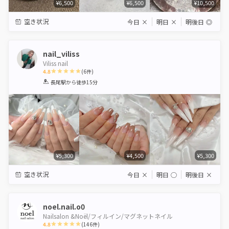
¥6,500
¥6,500
¥10,500
空き状況
今日
×
明日
×
明後日
◎
nail_viliss
Viliss nail
4.8
(
6
件)
1
2
3
4
5
長尾駅
から徒歩15分
Star
Stars
Stars
Stars
Stars
¥5,300
¥4,500
¥5,300
空き状況
今日
×
明日
◯
明後日
×
noel.nail.o0
Nailsalon &Noël/フィルイン/マグネットネイル
4.8
(
146
件)