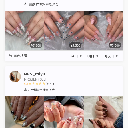
1
2
3
4
5
寝屋川市駅
から徒歩5分
Star
Stars
Stars
Stars
Stars
¥7,700
¥5,500
¥5,500
空き状況
今日
×
明日
×
明後日
×
MRS_miyu
MRSBEMYSELF
4.5
(
54
件)
1
2
3
4
5
村野駅
から徒歩15分
Star
Stars
Stars
Stars
Stars