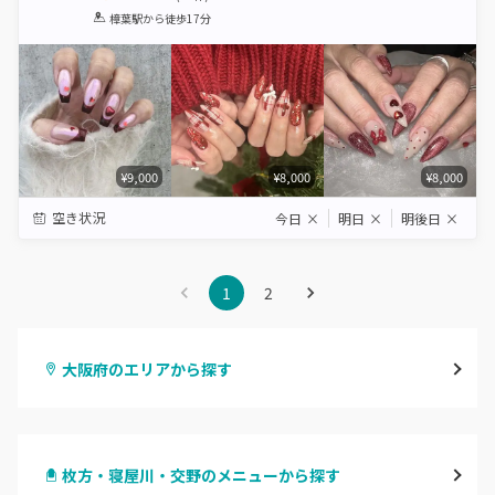
1
2
3
4
5
樟葉駅
から徒歩17分
Star
Stars
Stars
Stars
Stars
¥9,000
¥8,000
¥8,000
空き状況
今日
×
明日
×
明後日
×
1
2
大阪府のエリアから探す
梅田・茶屋町
枚方・寝屋川・交野のメニューから探す
心斎橋・南船場・アメ村