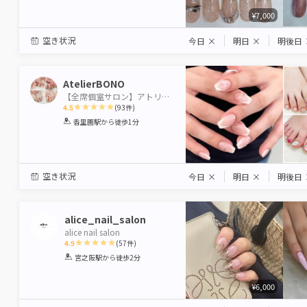
¥7,000
空き状況
今日
×
明日
×
明後日
AtelierBONO
【全席個室サロン】アトリエBONO
4.5
(
93
件)
1
2
3
4
5
香里園駅
から徒歩1分
Star
Stars
Stars
Stars
Stars
空き状況
今日
×
明日
×
明後日
alice_nail_salon
alice nail salon
4.9
(
57
件)
1
2
3
4
5
宮之阪駅
から徒歩2分
Star
Stars
Stars
Stars
Stars
¥6,000