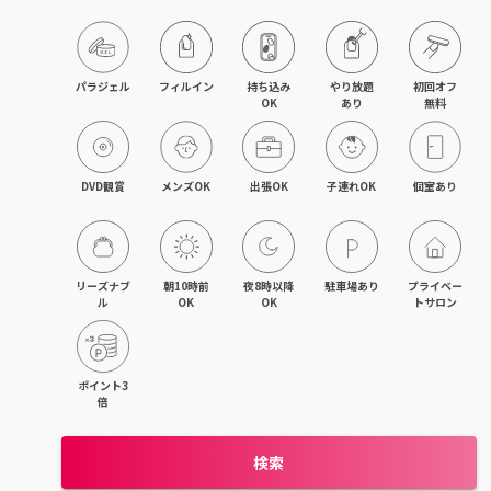
京橋・都島区
鶴見区・城東区・旭区
パラジェル
フィルイン
持ち込み

やり放題

初回オフ

OK
あり
無料
東成区・生野区
住吉区・住之江区・西成区
DVD観賞
メンズOK
出張OK
子連れOK
個室あり
平野区・東住吉区
大正・九条・弁天町
リーズナブ
朝10時前
夜8時以降
駐車場あり
プライベー
ル
OK
OK
トサロン
吹田・江坂
池田・豊中・箕面
ポイント3
倍
守口・門真・大東
検索
枚方・寝屋川・交野