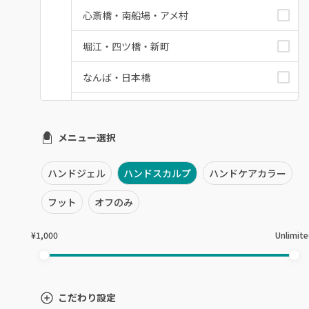
心斎橋・南船場・アメ村
堀江・四ツ橋・新町
なんば・日本橋
天王寺区・阿倍野区
メニュー選択
福島区・野田
淀屋橋・本町・肥後橋
ハンドジェル
ハンドスカルプ
ハンドケアカラー
天神橋・天満
フット
オフのみ
谷町・上本町・玉造
¥1,000
Unlimit
淡路・上新庄
東三国・十三・淀川区
こだわり設定