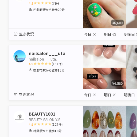
4.5
(
7
件)
1
2
3
4
5
四条畷駅
から徒歩20分
Star
Stars
Stars
Stars
Stars
¥6,600
空き状況
今日
×
明日
◎
明後日
nailsalon___uta
nailsalon___uta.
4.9
(
137
件)
1
2
3
4
5
交野市駅
から徒歩15分
Star
Stars
Stars
Stars
Stars
¥4,580
空き状況
今日
×
明日
×
明後日
BEAUTY1001
BEAUTY SALON Y.S
4.9
(
127
件)
1
2
3
4
5
樟葉駅
から徒歩16分
Star
Stars
Stars
Stars
Stars