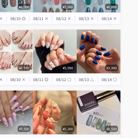
¥6,000
¥7,000
¥6,000
×
08/10
◎
08/11
×
08/12
×
08/13
×
08/14
×
¥6,500
¥5,990
¥3,990
×
08/10
×
08/11
◎
08/12
◯
08/13
△
08/14
◯
¥9,500
¥5,300
¥8,500