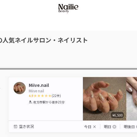
の人気ネイルサロン・ネイリスト
Miive.nail
Miive nail
4.9
(
22
件)
1
2
3
4
5
枚方市駅
から徒歩25分
Star
Stars
Stars
Stars
Stars
¥6,500
空き状況
今日
×
明日
◎
明後日