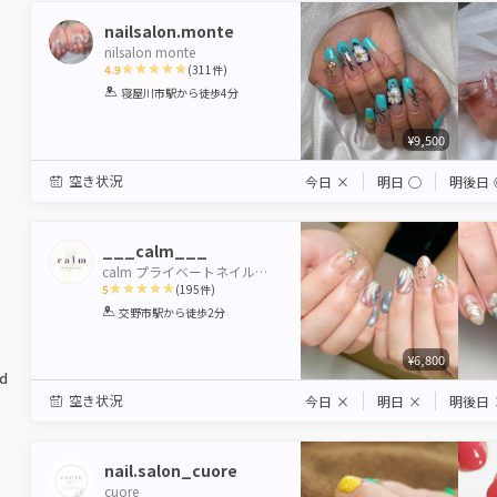
nailsalon.monte
nilsalon monte
4.9
(
311
件)
1
2
3
4
5
寝屋川市駅
から徒歩4分
Star
Stars
Stars
Stars
Stars
¥9,500
空き状況
今日
×
明日
◯
明後日
___calm___
calm プライベートネイルサロン、巻き爪ケア
5
(
195
件)
1
2
3
4
5
交野市駅
から徒歩2分
Star
Stars
Stars
Stars
Stars
¥6,800
ed
空き状況
今日
×
明日
×
明後日
nail.salon_cuore
cuore