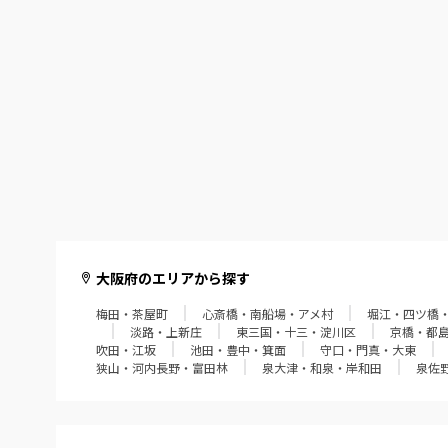
大阪府のエリアから探す
梅田・茶屋町
心斎橋・南船場・アメ村
堀江・四ツ橋
淡路・上新庄
東三国・十三・淀川区
京橋・都
吹田・江坂
池田・豊中・箕面
守口・門真・大東
狭山・河内長野・富田林
泉大津・和泉・岸和田
泉佐