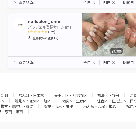
空き状況
今日
×
明日
×
明後日
nailsalon_eme
パラジェル登録サロンeme【エメ】
5
(
1
件)
1
2
3
4
5
萱島駅
から徒歩1分
Star
Stars
Stars
Stars
Stars
¥9,900
空き状況
今日
×
明日
×
明後日
・新町
なんば・日本橋
天王寺区・阿倍野区
福島区・野田
淀
島区
鶴見区・城東区・旭区
東成区・生野区
住吉区・住之江区・西
枚方・寝屋川・交野
高槻・茨木・摂津
東大阪・八尾・柏原
松原
野・泉南・阪南