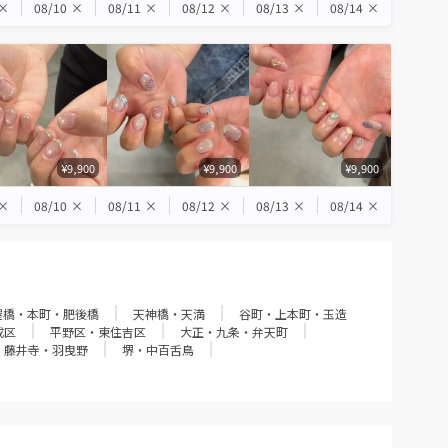
×
08/10
×
08/11
×
08/12
×
08/13
×
08/14
×
¥9,900
¥9,900
¥9,900
×
08/10
×
08/11
×
08/12
×
08/13
×
08/14
×
屋橋・本町・肥後橋
天神橋・天満
谷町・上本町・玉造
成区
平野区・東住吉区
大正・九条・弁天町
・藤井寺・羽曳野
堺・中百舌鳥