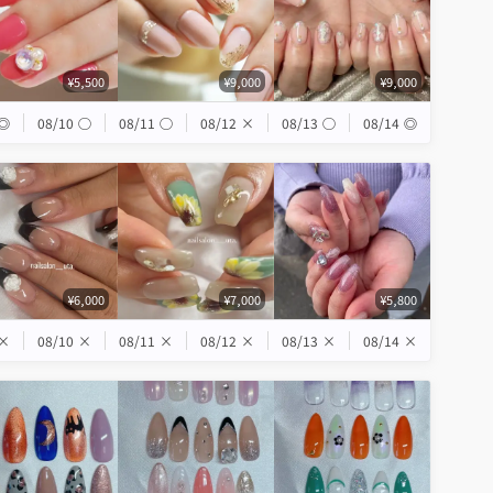
¥5,500
¥9,000
¥9,000
◎
08/10
◯
08/11
◯
08/12
×
08/13
◯
08/14
◎
¥6,000
¥7,000
¥5,800
×
08/10
×
08/11
×
08/12
×
08/13
×
08/14
×