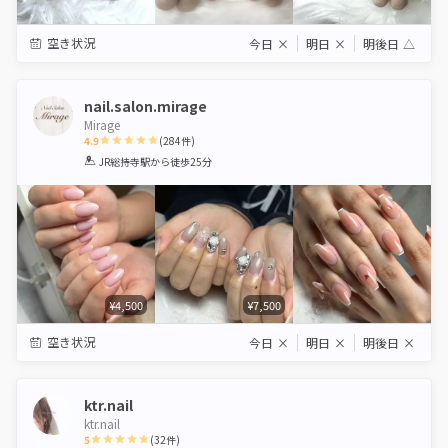
空き状況
今日
×
明日
×
明後日
△
nail.salon.mirage
Mirage
4.9
(
284
件)
1
2
3
4
5
JR総持寺駅
から徒歩25分
Star
Stars
Stars
Stars
Stars
¥4,500
¥7,500
空き状況
今日
×
明日
×
明後日
×
ktr.nail
ktr.nail
5
(
32
件)