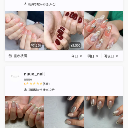
1
2
3
4
5
総持寺駅
から徒歩4分
Star
Stars
Stars
Stars
Stars
¥7,150
¥5,500
空き状況
今日
×
明日
×
明後日
×
nuue_nail
nuuë
5
(
5
件)
1
2
3
4
5
富田駅
から徒歩10分
Star
Stars
Stars
Stars
Stars