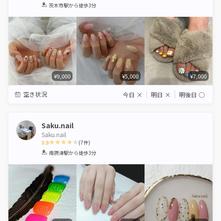
1
2
3
4
5
茨木市駅
から徒歩3分
Star
Stars
Stars
Stars
Stars
¥9,000
¥5,000
¥7,000
空き状況
今日
×
明日
×
明後日
◯
Saku.nail
Saku.nail
3.9
(
7
件)
1
2
3
4
5
南摂津駅
から徒歩3分
Star
Stars
Stars
Stars
Stars