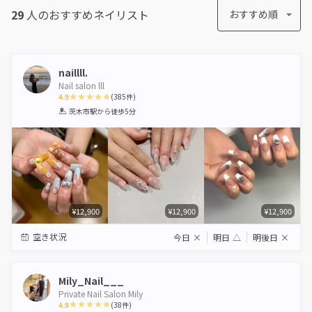
29
人のおすすめ
ネイリスト
おすすめ順
naillll.
Nail salon lll
4.9
(
385
件)
1
2
3
4
5
茨木市駅
から徒歩5分
Star
Stars
Stars
Stars
Stars
¥12,900
¥12,900
¥12,900
空き状況
今日
×
明日
△
明後日
×
Mily_Nail___
Private Nail Salon Mily
4.9
(
38
件)