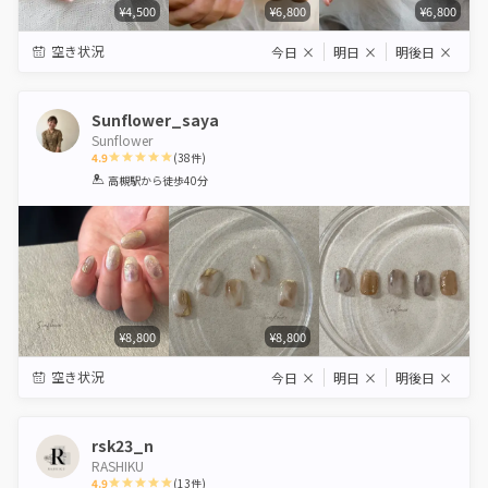
¥4,500
¥6,800
¥6,800
空き状況
今日
×
明日
×
明後日
×
Sunflower_saya
Sunflower
4.9
(
38
件)
1
2
3
4
5
高槻駅
から徒歩40分
Star
Stars
Stars
Stars
Stars
¥8,800
¥8,800
空き状況
今日
×
明日
×
明後日
×
rsk23_n
RASHIKU
4.9
(
13
件)