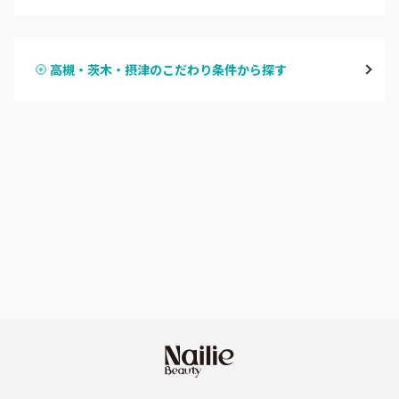
ハンドジェル
堀江・四ツ橋・新町
高槻・茨木・摂津のこだわり条件から探す
ハンドスカルプ
パラジェル
なんば・日本橋
ハンドケアカラー
フィルイン
天王寺区・阿倍野区
フット
持ち込み OK
福島区・野田
オフのみ
やり放題 あり
淀屋橋・本町・肥後橋
初回オフ 無料
天神橋・天満