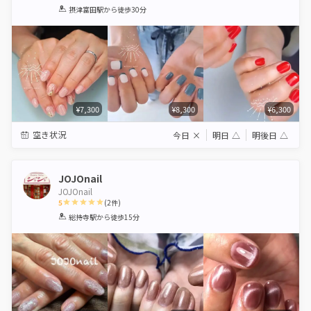
1
2
3
4
5
摂津富田駅
から徒歩30分
Star
Stars
Stars
Stars
Stars
¥7,300
¥8,300
¥6,300
空き状況
今日
×
明日
△
明後日
△
JOJOnail
JOJOnail
5
(
2
件)
1
2
3
4
5
総持寺駅
から徒歩15分
Star
Stars
Stars
Stars
Stars