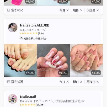
¥6,600
¥4,800
¥7,500
空き状況
今日
×
明日
×
明後日
×
Nailsalon.ALLURE
ALLURE(アリュール)
4.9
(
9
件)
1
2
3
4
5
総持寺駅
から徒歩1分
Star
Stars
Stars
Stars
Stars
¥7,500
¥9,350
¥4,500
空き状況
今日
×
明日
×
明後日
×
Maile.nail
Maile Nail【マイレ ネイル】大阪/高槻駅徒歩3分🪽
5
(
761
件)