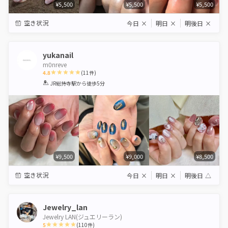
¥5,500
¥5,500
¥5,500
空き状況
今日
×
明日
×
明後日
×
yukanail
m0nreve
4.8
(
11
件)
1
2
3
4
5
JR総持寺駅
から徒歩5分
Star
Stars
Stars
Stars
Stars
¥9,500
¥9,000
¥8,500
空き状況
今日
×
明日
×
明後日
△
Jewelry_lan
Jewelry LAN(ジュエリーラン)
5
(
110
件)