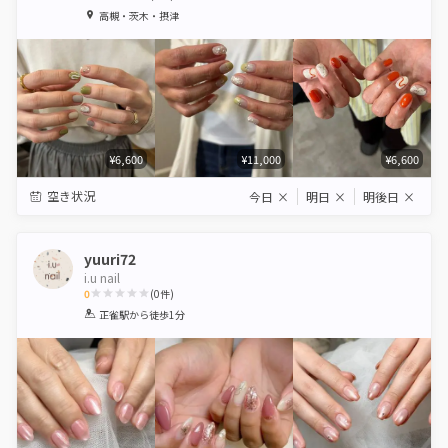
1
2
3
4
5
高槻・茨木・摂津
Star
Stars
Stars
Stars
Stars
¥6,600
¥11,000
¥6,600
空き状況
今日
×
明日
×
明後日
×
yuuri72
i.u nail
0
(
0
件)
1
2
3
4
5
正雀駅
から徒歩1分
Star
Stars
Stars
Stars
Stars