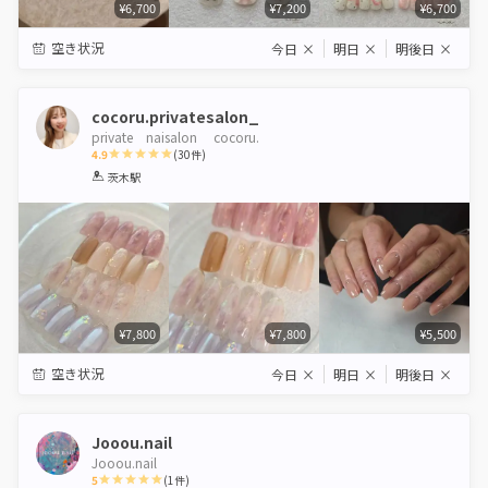
¥6,700
¥7,200
¥6,700
空き状況
今日
×
明日
×
明後日
×
cocoru.privatesalon_
private naisalon cocoru.
4.9
(
30
件)
1
2
3
4
5
茨木駅
Star
Stars
Stars
Stars
Stars
¥7,800
¥7,800
¥5,500
空き状況
今日
×
明日
×
明後日
×
Jooou.nail
Jooou.nail
5
(
1
件)