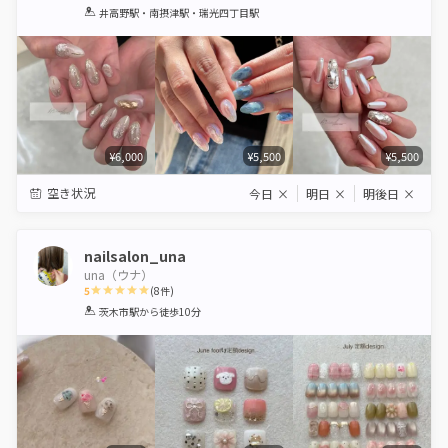
1
2
3
4
5
井高野駅・南摂津駅・瑞光四丁目駅
Star
Stars
Stars
Stars
Stars
¥6,000
¥5,500
¥5,500
空き状況
今日
×
明日
×
明後日
×
nailsalon_una
una（ウナ）
5
(
8
件)
1
2
3
4
5
茨木市駅
から徒歩10分
Star
Stars
Stars
Stars
Stars