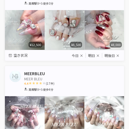
1
2
3
4
5
高槻駅
から徒歩3分
Star
Stars
Stars
Stars
Stars
¥12,500
¥8,500
¥8,000
空き状況
今日
×
明日
×
明後日
×
MEERBLEU
MEER BLEU
4.4
(
17
件)
1
2
3
4
5
高槻駅
から徒歩4分
Star
Stars
Stars
Stars
Stars