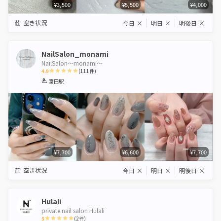
¥3,500
¥5,500
¥4,000
空き状況
今日
×
明日
×
明後日
×
NailSalon_monami
NailSalon〜monami〜
4.9
(
111
件)
1
2
3
4
5
富田駅
Star
Stars
Stars
Stars
Stars
¥7,700
¥6,600
¥7,700
空き状況
今日
×
明日
×
明後日
×
Hulali
private nail salon Hulali
5
(
2
件)