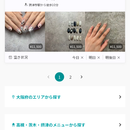
1
2
3
4
5
摂津市駅
から徒歩10分
Star
Stars
Stars
Stars
Stars
¥11,500
¥11,500
¥11,500
空き状況
今日
×
明日
×
明後日
×
1
2
大阪府のエリアから探す
梅田・茶屋町
高槻・茨木・摂津のメニューから探す
心斎橋・南船場・アメ村