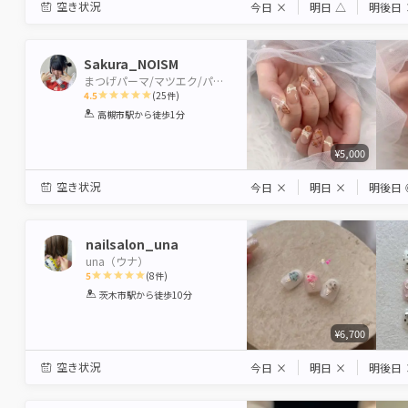
空き状況
今日
×
明日
△
明後日
Sakura_NOISM
まつげパーマ/マツエク/パリジェンヌ/眉毛/アイブロウ EYE STUDIO&W NAIL 高槻店
4.5
(
25
件)
1
2
3
4
5
高槻市駅
から徒歩1分
Star
Stars
Stars
Stars
Stars
¥5,000
空き状況
今日
×
明日
×
明後日
nailsalon_una
una（ウナ）
5
(
8
件)
1
2
3
4
5
茨木市駅
から徒歩10分
Star
Stars
Stars
Stars
Stars
¥6,700
空き状況
今日
×
明日
×
明後日