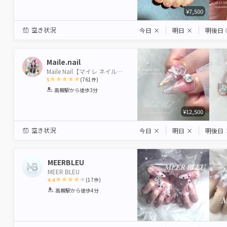
¥7,500
空き状況
今日
×
明日
×
明後日
Maile.nail
Maile Nail【マイレ ネイル】大阪/高槻駅徒歩3分🪽
5
(
761
件)
1
2
3
4
5
高槻駅
から徒歩3分
Star
Stars
Stars
Stars
Stars
¥12,500
空き状況
今日
×
明日
×
明後日
MEERBLEU
MEER BLEU
4.4
(
17
件)
1
2
3
4
5
高槻駅
から徒歩4分
Star
Stars
Stars
Stars
Stars