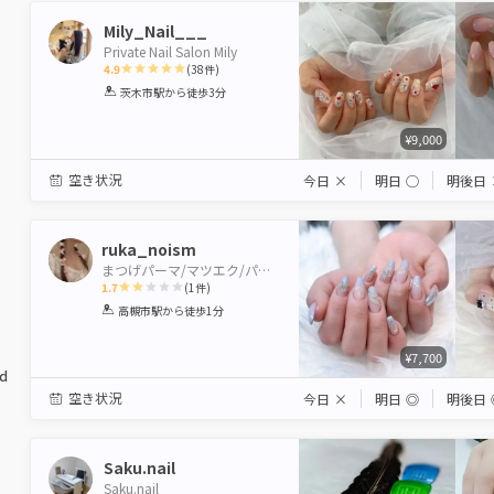
Mily_Nail___
Private Nail Salon Mily
4.9
(
38
件)
1
2
3
4
5
茨木市駅
から徒歩3分
Star
Stars
Stars
Stars
Stars
¥9,000
空き状況
今日
×
明日
◯
明後日
ruka_noism
まつげパーマ/マツエク/パリジェンヌ/眉毛/アイブロウ EYE STUDIO&W NAIL 高槻店
1.7
(
1
件)
1
2
3
4
5
高槻市駅
から徒歩1分
Star
Stars
Stars
Stars
Stars
¥7,700
ed
空き状況
今日
×
明日
◎
明後日
Saku.nail
Saku.nail