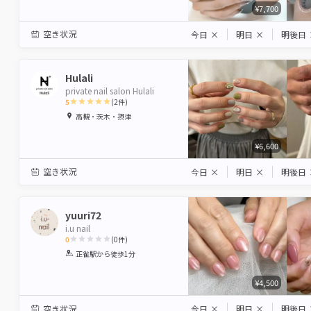
¥7,700
空き状況
今日
×
明日
×
明後日
Hulali
private nail salon Hulali
5
(
2
件)
1
2
3
4
5
高槻・茨木・摂津
Star
Stars
Stars
Stars
Stars
¥6,600
空き状況
今日
×
明日
×
明後日
yuuri72
i.u nail
0
(
0
件)
1
2
3
4
5
正雀駅
から徒歩1分
Star
Stars
Stars
Stars
Stars
¥4,500
空き状況
今日
×
明日
×
明後日