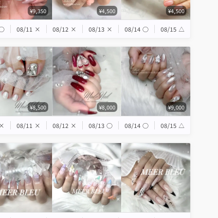
¥9,350
¥4,500
¥4,500
◯
08/11
×
08/12
×
08/13
×
08/14
◯
08/15
△
¥8,500
¥8,000
¥9,000
×
08/11
×
08/12
×
08/13
◯
08/14
◯
08/15
△