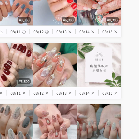
¥8,300
¥6,300
¥8,300
△
08/11
◯
08/12
◎
08/13
×
08/14
×
08/15
×
¥5,500
×
08/11
×
08/12
×
08/13
×
08/14
×
08/15
×