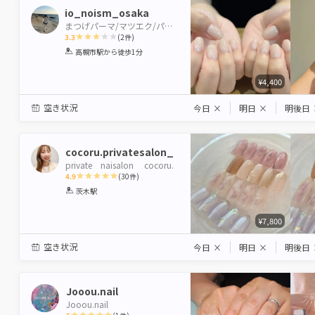
io_noism_osaka
まつげパーマ/マツエク/パリジェンヌ/眉毛/アイブロウ EYE STUDIO&W NAIL 高槻店
3.3
(
2
件)
1
2
3
4
5
高槻市駅
から徒歩1分
Star
Stars
Stars
Stars
Stars
¥4,400
空き状況
今日
×
明日
×
明後日
cocoru.privatesalon_
private naisalon cocoru.
4.9
(
30
件)
1
2
3
4
5
茨木駅
Star
Stars
Stars
Stars
Stars
¥7,800
空き状況
今日
×
明日
×
明後日
Jooou.nail
Jooou.nail