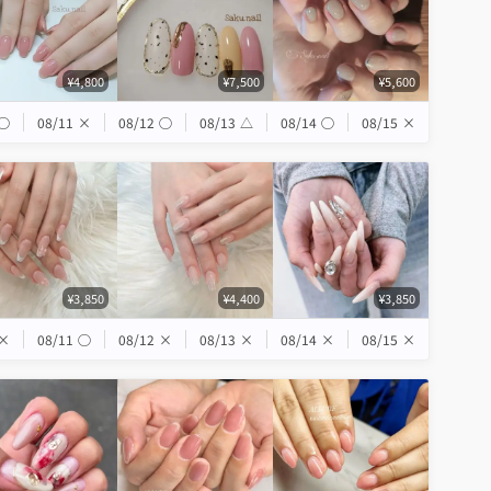
¥4,800
¥7,500
¥5,600
◯
08/11
×
08/12
◯
08/13
△
08/14
◯
08/15
×
¥3,850
¥4,400
¥3,850
×
08/11
◯
08/12
×
08/13
×
08/14
×
08/15
×