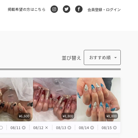
掲載希望の方はこちら
会員登録・ログイン
並び替え
おすすめ順
¥6,600
¥8,800
¥8,800
◯
08/11
◎
08/12
×
08/13
◎
08/14
◎
08/15
◎