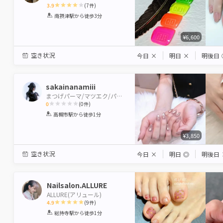
3.9
(
7
件)
1
2
3
4
5
南摂津駅
から徒歩3分
Star
Stars
Stars
Stars
Stars
¥6,600
空き状況
今日
×
明日
×
明後日
sakainanamiii
まつげパーマ/マツエク/パリジェンヌ/眉毛/アイブロウ EYE STUDIO&W NAIL 高槻店
0
(
0
件)
1
2
3
4
5
高槻市駅
から徒歩1分
Star
Stars
Stars
Stars
Stars
¥3,850
空き状況
今日
×
明日
◎
明後日
Nailsalon.ALLURE
ALLURE(アリュール)
4.9
(
9
件)
1
2
3
4
5
総持寺駅
から徒歩1分
Star
Stars
Stars
Stars
Stars