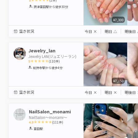
5
(
1
件)
1
2
3
4
5
摂津富田駅
から徒歩30分
Star
Stars
Stars
Stars
Stars
¥7,300
空き状況
今日
×
明日
△
明後日
Jewelry_lan
Jewelry LAN(ジュエリーラン)
5
(
110
件)
1
2
3
4
5
総持寺駅
から徒歩4分
Star
Stars
Stars
Stars
Stars
¥7,150
空き状況
今日
×
明日
×
明後日
NailSalon_monami
NailSalon〜monami〜
4.9
(
111
件)
1
2
3
4
5
富田駅
Star
Stars
Stars
Stars
Stars