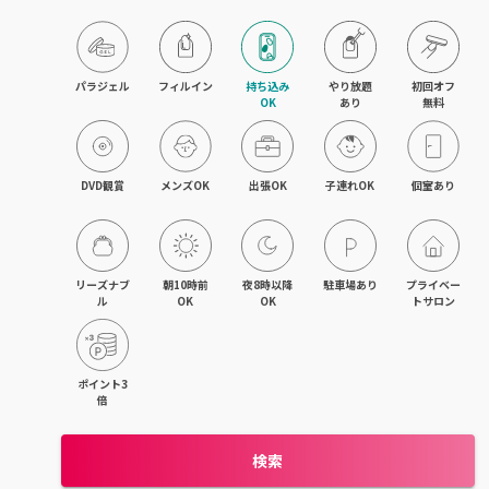
京橋・都島区
鶴見区・城東区・旭区
パラジェル
フィルイン
持ち込み

やり放題

初回オフ

OK
あり
無料
東成区・生野区
住吉区・住之江区・西成区
DVD観賞
メンズOK
出張OK
子連れOK
個室あり
平野区・東住吉区
大正・九条・弁天町
リーズナブ
朝10時前
夜8時以降
駐車場あり
プライベー
ル
OK
OK
トサロン
吹田・江坂
池田・豊中・箕面
ポイント3
倍
守口・門真・大東
検索
枚方・寝屋川・交野