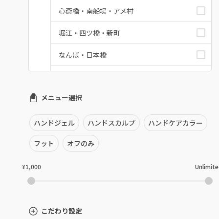
心斎橋・南船場・アメ村
堀江・四ツ橋・新町
なんば・日本橋
天王寺区・阿倍野区
メニュー選択
福島区・野田
淀屋橋・本町・肥後橋
ハンドジェル
ハンドスカルプ
ハンドケアカラー
天神橋・天満
フット
オフのみ
谷町・上本町・玉造
¥1,000
Unlimit
淡路・上新庄
東三国・十三・淀川区
こだわり設定