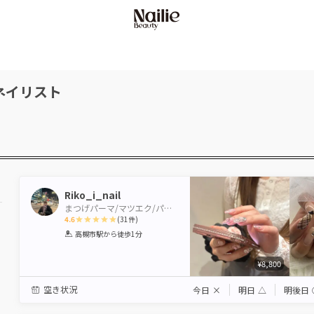
ネイリスト
Riko_i_nail
まつげパーマ/マツエク/パリジェンヌ/眉毛/アイブロウ EYE STUDIO&W NAIL 高槻店
4.6
(
31
件)
1
2
3
4
5
高槻市駅
から徒歩1分
Star
Stars
Stars
Stars
Stars
¥8,800
空き状況
今日
×
明日
△
明後日