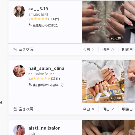
ka__3.19
amulet 金剛
5
(
166
件)
1
2
3
4
5
金剛駅
から徒歩2分
Star
Stars
Stars
Stars
Stars
¥6,630
空き状況
今日
×
明日
△
明後日
nail_salon_olina
nail salon 'olina
4.9
(
31
件)
1
2
3
4
5
富田林駅
から徒歩40分
Star
Stars
Stars
Stars
Stars
¥5,000
ed
空き状況
今日
×
明日
×
明後日
aisti_nailsalon
aisti