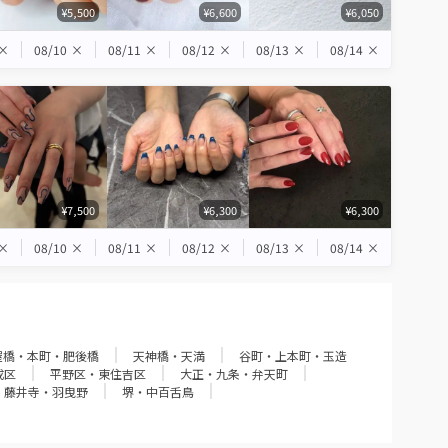
¥5,500
¥6,600
¥6,050
×
08/10
×
08/11
×
08/12
×
08/13
×
08/14
×
¥7,500
¥6,300
¥6,300
×
08/10
×
08/11
×
08/12
×
08/13
×
08/14
×
屋橋・本町・肥後橋
天神橋・天満
谷町・上本町・玉造
成区
平野区・東住吉区
大正・九条・弁天町
・藤井寺・羽曳野
堺・中百舌鳥