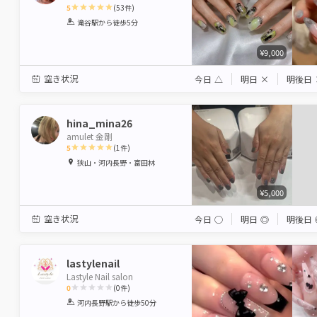
5
(
53
件)
1
2
3
4
5
滝谷駅
から徒歩5分
Star
Stars
Stars
Stars
Stars
¥9,000
空き状況
今日
△
明日
×
明後日
hina_mina26
amulet 金剛
5
(
1
件)
1
2
3
4
5
狭山・河内長野・富田林
Star
Stars
Stars
Stars
Stars
¥5,000
空き状況
今日
◯
明日
◎
明後日
lastylenail
Lastyle Nail salon
0
(
0
件)
1
2
3
4
5
河内長野駅
から徒歩50分
Star
Stars
Stars
Stars
Stars