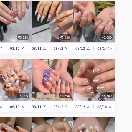
¥6,630
¥6,630
¥6,000
×
08/10
×
08/11
△
08/12
×
08/13
△
08/14
◯
¥5,000
¥4,500
¥7,500
×
08/10
×
08/11
×
08/12
△
08/13
×
08/14
×