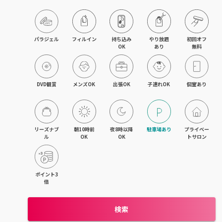
京橋・都島区
鶴見区・城東区・旭区
パラジェル
フィルイン
持ち込み

やり放題

初回オフ

OK
あり
無料
東成区・生野区
住吉区・住之江区・西成区
DVD観賞
メンズOK
出張OK
子連れOK
個室あり
平野区・東住吉区
大正・九条・弁天町
リーズナブ
朝10時前
夜8時以降
駐車場あり
プライベー
ル
OK
OK
トサロン
吹田・江坂
池田・豊中・箕面
ポイント3
倍
守口・門真・大東
検索
枚方・寝屋川・交野