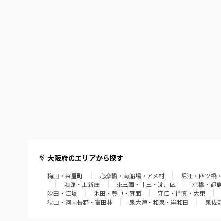
大阪府のエリアから探す
梅田・茶屋町
心斎橋・南船場・アメ村
堀江・四ツ橋
淡路・上新庄
東三国・十三・淀川区
京橋・都
吹田・江坂
池田・豊中・箕面
守口・門真・大東
狭山・河内長野・富田林
泉大津・和泉・岸和田
泉佐