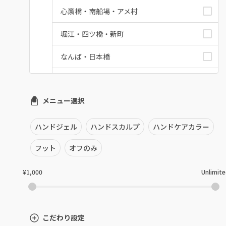
心斎橋・南船場・アメ村
堀江・四ツ橋・新町
なんば・日本橋
天王寺区・阿倍野区
メニュー選択
福島区・野田
淀屋橋・本町・肥後橋
ハンドジェル
ハンドスカルプ
ハンドケアカラー
天神橋・天満
フット
オフのみ
谷町・上本町・玉造
¥1,000
Unlimit
淡路・上新庄
東三国・十三・淀川区
こだわり設定