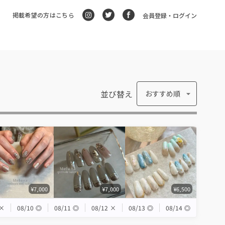
掲載希望の方はこちら
会員登録・ログイン
並び替え
おすすめ順
¥7,000
¥7,000
¥6,500
×
08/10
◎
08/11
◎
08/12
×
08/13
◎
08/14
◎