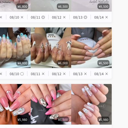
¥6,800
¥8,500
¥8,500
×
08/10
×
08/11
◎
08/12
×
08/13
◎
08/14
×
¥4,000
¥6,000
¥6,500
×
08/10
◯
08/11
×
08/12
×
08/13
×
08/14
×
¥5,980
¥5,500
¥5,980