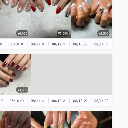
¥6,000
¥5,000
¥5,500
×
08/10
×
08/11
×
08/12
×
08/13
△
08/14
×
¥3,300
◯
08/10
◯
08/11
×
08/12
×
08/13
×
08/14
◯