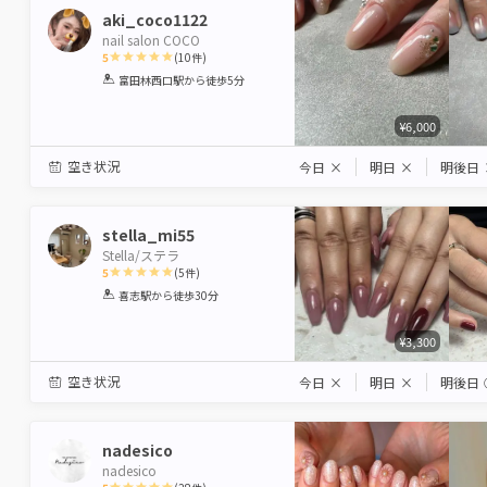
aki_coco1122
nail salon COCO
5
(
10
件)
1
2
3
4
5
富田林西口駅
から徒歩5分
Star
Stars
Stars
Stars
Stars
¥6,000
空き状況
今日
×
明日
×
明後日
stella_mi55
Stella/ステラ
5
(
5
件)
1
2
3
4
5
喜志駅
から徒歩30分
Star
Stars
Stars
Stars
Stars
¥3,300
空き状況
今日
×
明日
×
明後日
nadesico
nadesico