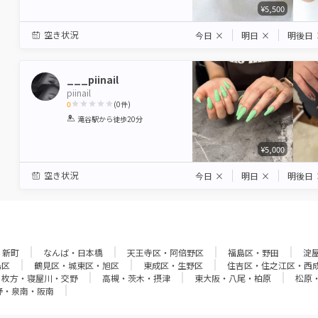
¥5,500
空き状況
今日
×
明日
×
明後日
___piinail
piinail
0
(
0
件)
1
2
3
4
5
滝谷駅
から徒歩20分
Star
Stars
Stars
Stars
Stars
¥5,000
空き状況
今日
×
明日
×
明後日
・新町
なんば・日本橋
天王寺区・阿倍野区
福島区・野田
淀
島区
鶴見区・城東区・旭区
東成区・生野区
住吉区・住之江区・西
枚方・寝屋川・交野
高槻・茨木・摂津
東大阪・八尾・柏原
松原
野・泉南・阪南