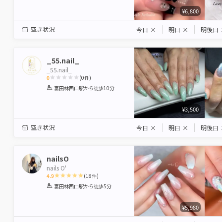
¥6,800
空き状況
今日
×
明日
×
明後日
_55.nail_
_55.nail_
0
(
0
件)
1
2
3
4
5
富田林西口駅
から徒歩10分
Star
Stars
Stars
Stars
Stars
¥3,500
空き状況
今日
×
明日
×
明後日
nailsO
nails O'
4.9
(
18
件)
1
2
3
4
5
富田林西口駅
から徒歩5分
Star
Stars
Stars
Stars
Stars
¥5,980