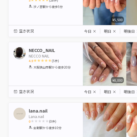
5
(
28
件)
1
2
3
4
5
汐ノ宮駅
から徒歩5分
Star
Stars
Stars
Stars
Stars
¥5,500
空き状況
今日
×
明日
×
明後日
NECCO_NAIL
NECCO NAIL
4.9
(
5
件)
1
2
3
4
5
大阪狭山市駅
から徒歩20分
Star
Stars
Stars
Stars
Stars
¥8,000
空き状況
今日
×
明日
×
明後日
lana.nail
Lana.nail
0
(
0
件)
1
2
3
4
5
金剛駅
から徒歩10分
Star
Stars
Stars
Stars
Stars