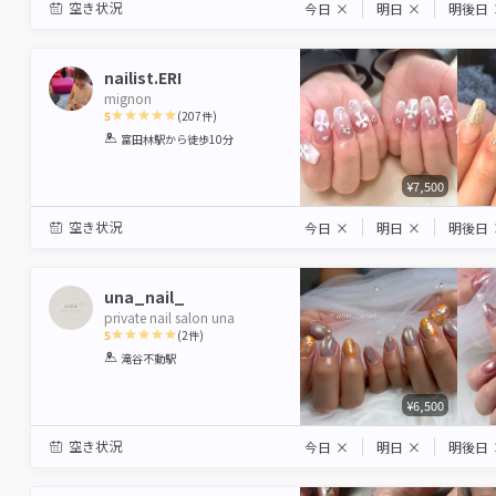
空き状況
今日
×
明日
×
明後日
nailist.ERI
mignon
5
(
207
件)
1
2
3
4
5
富田林駅
から徒歩10分
Star
Stars
Stars
Stars
Stars
¥7,500
空き状況
今日
×
明日
×
明後日
una_nail_
private nail salon una
5
(
2
件)
1
2
3
4
5
滝谷不動駅
Star
Stars
Stars
Stars
Stars
¥6,500
空き状況
今日
×
明日
×
明後日