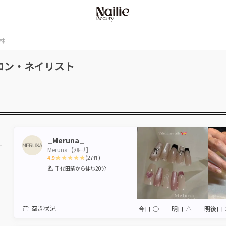
林
ロン・ネイリスト
_Meruna_
Meruna【ﾒﾙｰﾅ】
4.9
(
27
件)
1
2
3
4
5
千代田駅
から徒歩20分
Star
Stars
Stars
Stars
Stars
空き状況
今日
◯
明日
△
明後日