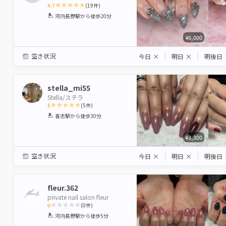
4.7
(
19
件)
1
2
3
4
5
河内長野駅
から徒歩20分
Star
Stars
Stars
Stars
Stars
¥6,000
空き状況
今日
×
明日
×
明後日
stella_mi55
Stella/ステラ
5
(
5
件)
1
2
3
4
5
喜志駅
から徒歩30分
Star
Stars
Stars
Stars
Stars
¥3,300
空き状況
今日
×
明日
×
明後日
fleur.362
private nail salon fleur
0
(
0
件)
1
2
3
4
5
河内長野駅
から徒歩5分
Star
Stars
Stars
Stars
Stars