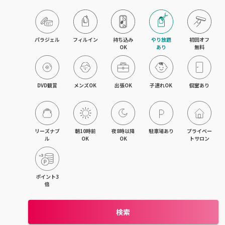
京橋・都島区
鶴見区・城東区・旭区
パラジェル
フィルイン
持ち込み

やり放題

初回オフ

OK
あり
無料
東成区・生野区
住吉区・住之江区・西成区
DVD観賞
メンズOK
出張OK
子連れOK
個室あり
平野区・東住吉区
大正・九条・弁天町
リーズナブ
朝10時前
夜8時以降
駐車場あり
プライベー
ル
OK
OK
トサロン
吹田・江坂
池田・豊中・箕面
ポイント3
倍
守口・門真・大東
検索
枚方・寝屋川・交野