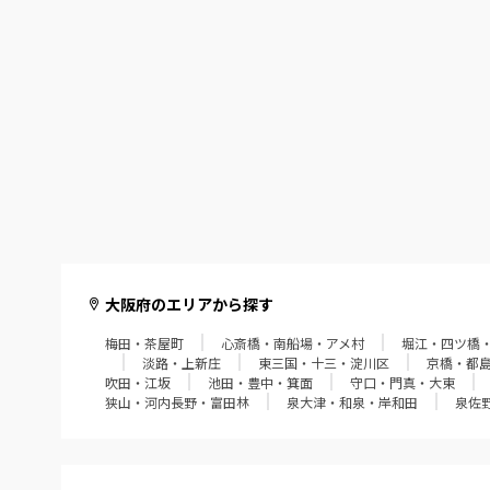
大阪府のエリアから探す
梅田・茶屋町
心斎橋・南船場・アメ村
堀江・四ツ橋
淡路・上新庄
東三国・十三・淀川区
京橋・都
吹田・江坂
池田・豊中・箕面
守口・門真・大東
狭山・河内長野・富田林
泉大津・和泉・岸和田
泉佐