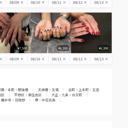
×
08/09
×
08/10
×
08/11
×
08/12
×
08/13
×
¥7,500
¥6,300
¥6,300
×
08/09
×
08/10
×
08/11
×
08/12
×
08/13
×
屋橋・本町・肥後橋
天神橋・天満
谷町・上本町・玉造
成区
平野区・東住吉区
大正・九条・弁天町
・藤井寺・羽曳野
堺・中百舌鳥