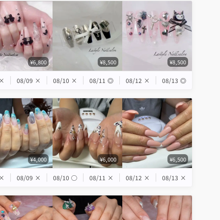
¥6,800
¥8,500
¥8,500
×
08/09
×
08/10
×
08/11
◎
08/12
×
08/13
◎
¥4,000
¥6,000
¥6,500
×
08/09
×
08/10
◯
08/11
×
08/12
×
08/13
×