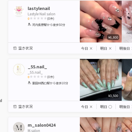
lastylenail
Lastyle Nail salon
0
(
0
件)
1
2
3
4
5
河内長野駅
から徒歩50分
Star
Stars
Stars
Stars
Stars
¥6,800
空き状況
今日
×
明日
×
明後日
_55.nail_
_55.nail_
0
(
0
件)
1
2
3
4
5
富田林西口駅
から徒歩10分
Star
Stars
Stars
Stars
Stars
¥3,500
ed
空き状況
今日
×
明日
◯
明後日
m_salon0424
M.salon