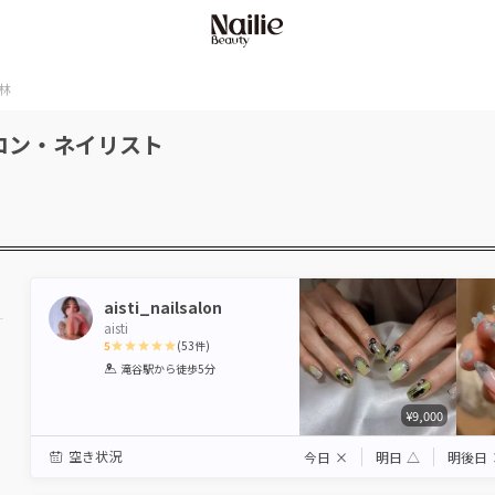
林
ロン・ネイリスト
aisti_nailsalon
aisti
5
(
53
件)
1
2
3
4
5
滝谷駅
から徒歩5分
Star
Stars
Stars
Stars
Stars
¥9,000
空き状況
今日
×
明日
△
明後日