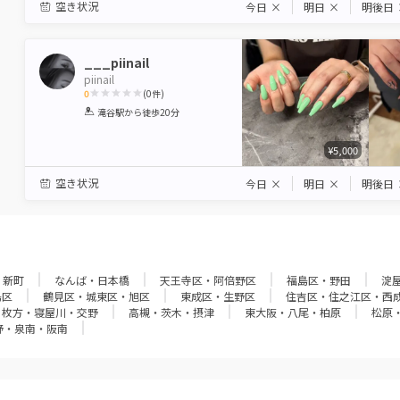
空き状況
今日
×
明日
×
明後日
___piinail
piinail
0
(
0
件)
1
2
3
4
5
滝谷駅
から徒歩20分
Star
Stars
Stars
Stars
Stars
¥5,000
空き状況
今日
×
明日
×
明後日
・新町
なんば・日本橋
天王寺区・阿倍野区
福島区・野田
淀
島区
鶴見区・城東区・旭区
東成区・生野区
住吉区・住之江区・西
枚方・寝屋川・交野
高槻・茨木・摂津
東大阪・八尾・柏原
松原
野・泉南・阪南