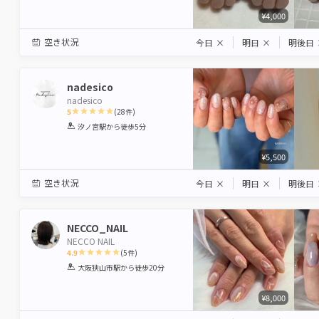
¥4,000
空き状況
今日
×
明日
×
明後日
nadesico
nadesico
5
(
28
件)
1
2
3
4
5
汐ノ宮駅
から徒歩5分
Star
Stars
Stars
Stars
Stars
¥5,500
空き状況
今日
×
明日
×
明後日
NECCO_NAIL
NECCO NAIL
4.9
(
5
件)
1
2
3
4
5
大阪狭山市駅
から徒歩20分
Star
Stars
Stars
Stars
Stars
¥8,000