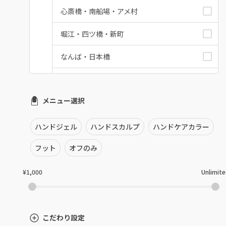
心斎橋・南船場・アメ村
堀江・四ツ橋・新町
なんば・日本橋
天王寺区・阿倍野区
メニュー選択
福島区・野田
淀屋橋・本町・肥後橋
ハンドジェル
ハンドスカルプ
ハンドケアカラー
天神橋・天満
フット
オフのみ
谷町・上本町・玉造
¥1,000
Unlimit
淡路・上新庄
東三国・十三・淀川区
こだわり設定