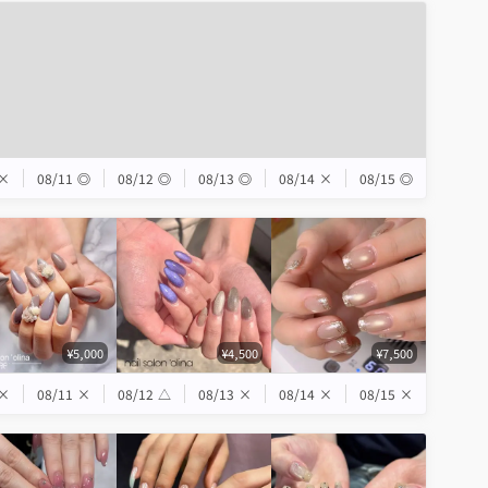
×
08/11
◎
08/12
◎
08/13
◎
08/14
×
08/15
◎
¥5,000
¥4,500
¥7,500
×
08/11
×
08/12
△
08/13
×
08/14
×
08/15
×