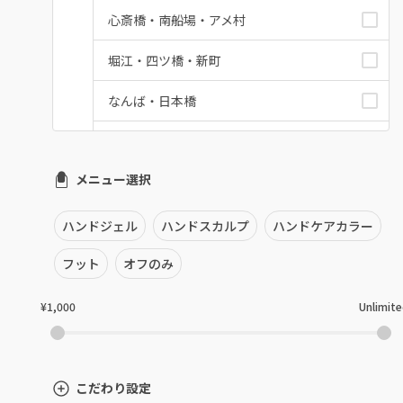
心斎橋・南船場・アメ村
堀江・四ツ橋・新町
なんば・日本橋
天王寺区・阿倍野区
メニュー選択
福島区・野田
淀屋橋・本町・肥後橋
ハンドジェル
ハンドスカルプ
ハンドケアカラー
天神橋・天満
フット
オフのみ
谷町・上本町・玉造
¥1,000
Unlimit
淡路・上新庄
東三国・十三・淀川区
こだわり設定