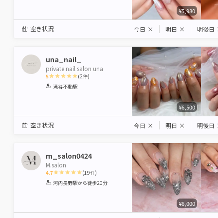
¥5,980
空き状況
今日
×
明日
×
明後日
una_nail_
private nail salon una
5
(
2
件)
1
2
3
4
5
滝谷不動駅
Star
Stars
Stars
Stars
Stars
¥6,500
空き状況
今日
×
明日
×
明後日
m_salon0424
M.salon
4.7
(
19
件)
1
2
3
4
5
河内長野駅
から徒歩20分
Star
Stars
Stars
Stars
Stars
¥6,000