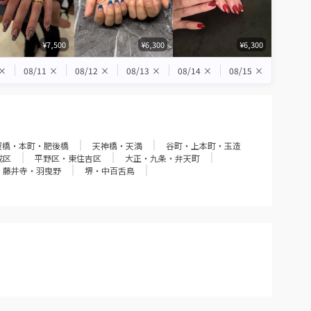
¥7,500
¥6,300
¥6,300
×
08/11
×
08/12
×
08/13
×
08/14
×
08/15
×
屋橋・本町・肥後橋
天神橋・天満
谷町・上本町・玉造
成区
平野区・東住吉区
大正・九条・弁天町
・藤井寺・羽曳野
堺・中百舌鳥