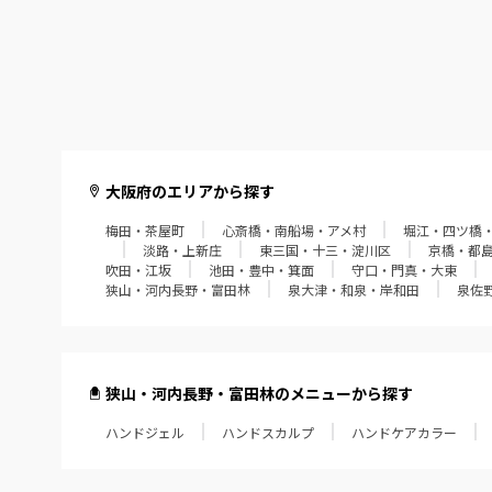
大阪府のエリアから探す
梅田・茶屋町
心斎橋・南船場・アメ村
堀江・四ツ橋
淡路・上新庄
東三国・十三・淀川区
京橋・都
吹田・江坂
池田・豊中・箕面
守口・門真・大東
狭山・河内長野・富田林
泉大津・和泉・岸和田
泉佐
狭山・河内長野・富田林のメニューから探す
ハンドジェル
ハンドスカルプ
ハンドケアカラー