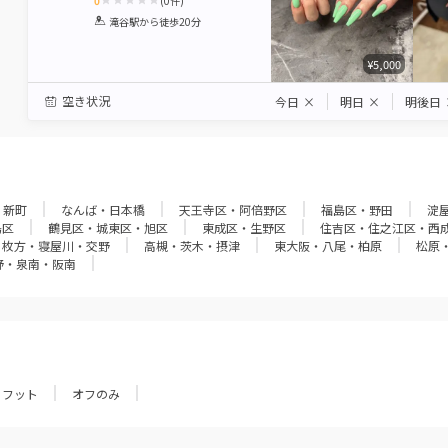
0
(
0
件)
1
2
3
4
5
滝谷駅
から徒歩20分
Star
Stars
Stars
Stars
Stars
¥5,000
空き状況
今日
×
明日
×
明後日
・新町
なんば・日本橋
天王寺区・阿倍野区
福島区・野田
淀
島区
鶴見区・城東区・旭区
東成区・生野区
住吉区・住之江区・西
枚方・寝屋川・交野
高槻・茨木・摂津
東大阪・八尾・柏原
松原
野・泉南・阪南
フット
オフのみ