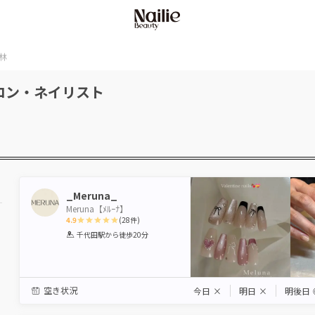
林
ロン・ネイリスト
_Meruna_
Meruna【ﾒﾙｰﾅ】
4.9
(
28
件)
1
2
3
4
5
千代田駅
から徒歩20分
Star
Stars
Stars
Stars
Stars
空き状況
今日
×
明日
×
明後日