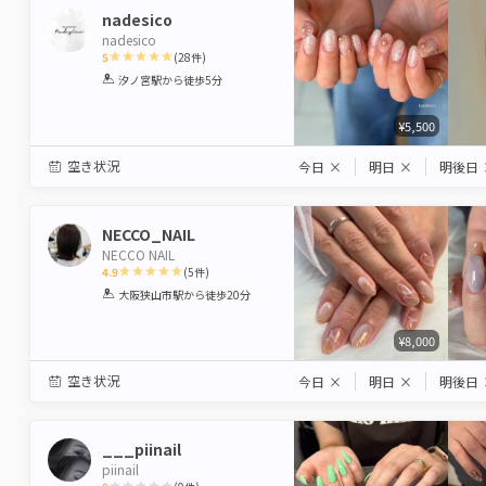
nadesico
nadesico
5
(
28
件)
1
2
3
4
5
汐ノ宮駅
から徒歩5分
Star
Stars
Stars
Stars
Stars
¥5,500
空き状況
今日
×
明日
×
明後日
NECCO_NAIL
NECCO NAIL
4.9
(
5
件)
1
2
3
4
5
大阪狭山市駅
から徒歩20分
Star
Stars
Stars
Stars
Stars
¥8,000
空き状況
今日
×
明日
×
明後日
___piinail
piinail