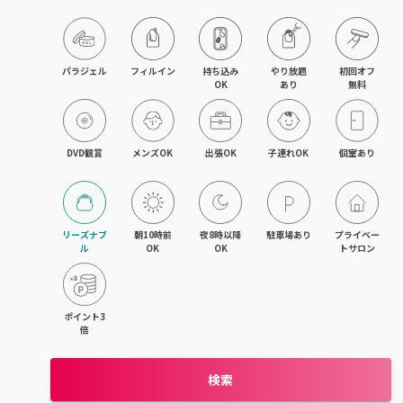
京橋・都島区
鶴見区・城東区・旭区
パラジェル
フィルイン
持ち込み

やり放題

初回オフ

OK
あり
無料
東成区・生野区
住吉区・住之江区・西成区
DVD観賞
メンズOK
出張OK
子連れOK
個室あり
平野区・東住吉区
大正・九条・弁天町
リーズナブ
朝10時前
夜8時以降
駐車場あり
プライベー
ル
OK
OK
トサロン
吹田・江坂
池田・豊中・箕面
ポイント3
倍
守口・門真・大東
検索
枚方・寝屋川・交野