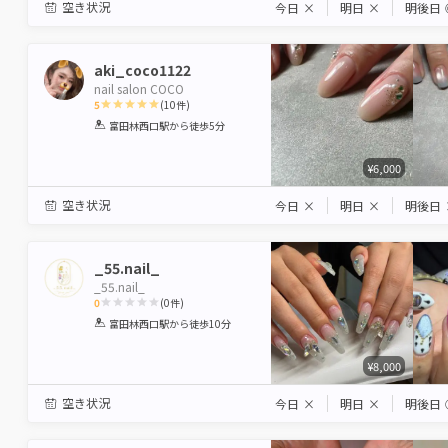
空き状況
今日
×
明日
×
明後日
aki_coco1122
nail salon COCO
5
(
10
件)
1
2
3
4
5
富田林西口駅
から徒歩5分
Star
Stars
Stars
Stars
Stars
¥6,000
空き状況
今日
×
明日
×
明後日
_55.nail_
_55.nail_
0
(
0
件)
1
2
3
4
5
富田林西口駅
から徒歩10分
Star
Stars
Stars
Stars
Stars
¥8,000
空き状況
今日
×
明日
×
明後日