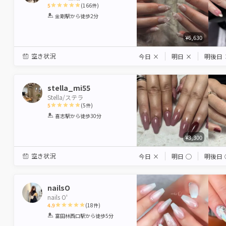
5
(
166
件)
1
2
3
4
5
金剛駅
から徒歩2分
Star
Stars
Stars
Stars
Stars
¥6,630
空き状況
今日
×
明日
×
明後日
stella_mi55
Stella/ステラ
5
(
5
件)
1
2
3
4
5
喜志駅
から徒歩30分
Star
Stars
Stars
Stars
Stars
¥3,300
空き状況
今日
×
明日
◯
明後日
nailsO
nails O'
4.9
(
18
件)
1
2
3
4
5
富田林西口駅
から徒歩5分
Star
Stars
Stars
Stars
Stars