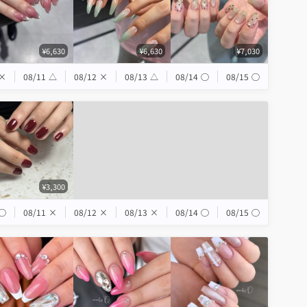
¥6,630
¥6,630
¥7,030
×
08/11
△
08/12
×
08/13
△
08/14
◯
08/15
◯
¥3,300
◯
08/11
×
08/12
×
08/13
×
08/14
◯
08/15
◯