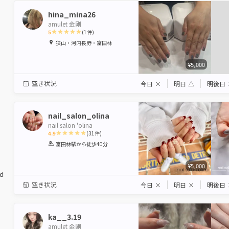
hina_mina26
amulet 金剛
5
(
1
件)
1
2
3
4
5
狭山・河内長野・富田林
Star
Stars
Stars
Stars
Stars
¥5,000
空き状況
今日
×
明日
△
明後日
nail_salon_olina
nail salon 'olina
4.9
(
31
件)
1
2
3
4
5
富田林駅
から徒歩40分
Star
Stars
Stars
Stars
Stars
¥5,000
ed
空き状況
今日
×
明日
×
明後日
ka__3.19
amulet 金剛