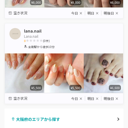
¥8,000
¥8,000
¥8,000
空き状況
今日
×
明日
×
明後日
×
lana.nail
Lana.nail
0
(
0
件)
1
2
3
4
5
金剛駅
から徒歩10分
Star
Stars
Stars
Stars
Stars
¥5,500
¥5,500
¥6,600
空き状況
今日
×
明日
×
明後日
×
大阪府のエリアから探す