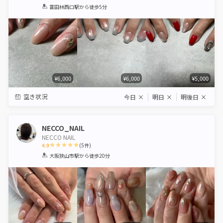
1
2
3
4
5
富田林西口駅
から徒歩5分
Star
Stars
Stars
Stars
Stars
¥6,000
¥6,000
¥5,000
空き状況
今日
×
明日
×
明後日
×
NECCO_NAIL
NECCO NAIL
4.9
(
5
件)
1
2
3
4
5
大阪狭山市駅
から徒歩20分
Star
Stars
Stars
Stars
Stars