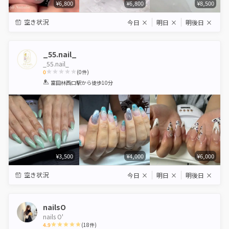
¥6,800
¥6,800
¥8,500
空き状況
今日
×
明日
×
明後日
×
_55.nail_
_55.nail_
0
(
0
件)
1
2
3
4
5
富田林西口駅
から徒歩10分
Star
Stars
Stars
Stars
Stars
¥3,500
¥4,000
¥6,000
空き状況
今日
×
明日
×
明後日
×
nailsO
nails O'
4.9
(
18
件)