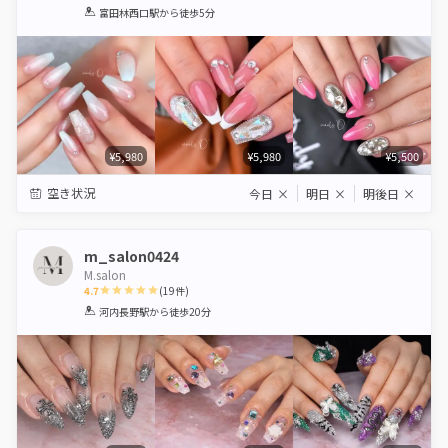
1
2
3
4
5
富田林西口駅
から徒歩5分
Star
Stars
Stars
Stars
Stars
¥5,980
¥5,980
¥5,500
空き状況
今日
×
明日
×
明後日
×
m_salon0424
M.salon
4.7
(
19
件)
1
2
3
4
5
河内長野駅
から徒歩20分
Star
Stars
Stars
Stars
Stars