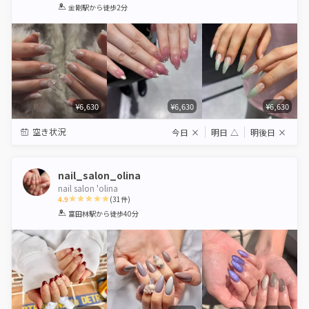
1
2
3
4
5
金剛駅
から徒歩2分
Star
Stars
Stars
Stars
Stars
¥6,630
¥6,630
¥6,630
空き状況
今日
×
明日
△
明後日
×
nail_salon_olina
nail salon 'olina
4.9
(
31
件)
1
2
3
4
5
富田林駅
から徒歩40分
Star
Stars
Stars
Stars
Stars