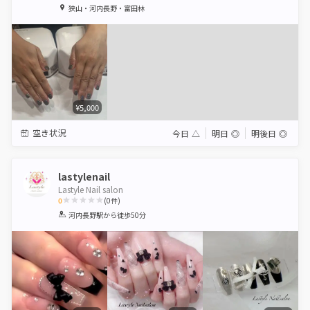
1
2
3
4
5
狭山・河内長野・富田林
Star
Stars
Stars
Stars
Stars
¥5,000
空き状況
今日
△
明日
◎
明後日
◎
lastylenail
Lastyle Nail salon
0
(
0
件)
1
2
3
4
5
河内長野駅
から徒歩50分
Star
Stars
Stars
Stars
Stars