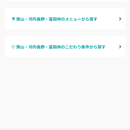
梅田・茶屋町
狭山・河内長野・富田林のメニューから探す
心斎橋・南船場・アメ村
ハンドジェル
堀江・四ツ橋・新町
狭山・河内長野・富田林のこだわり条件から探す
ハンドスカルプ
パラジェル
なんば・日本橋
ハンドケアカラー
フィルイン
天王寺区・阿倍野区
フット
持ち込み OK
福島区・野田
オフのみ
やり放題 あり
淀屋橋・本町・肥後橋