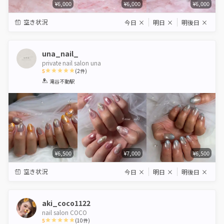
¥6,000
¥6,000
¥6,000
空き状況
今日
×
明日
×
明後日
×
una_nail_
private nail salon una
5
(
2
件)
1
2
3
4
5
滝谷不動駅
Star
Stars
Stars
Stars
Stars
¥6,500
¥7,000
¥6,500
空き状況
今日
×
明日
×
明後日
×
aki_coco1122
nail salon COCO
5
(
10
件)