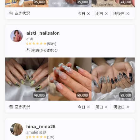
¥5,000
¥5,000
¥4,500
空き状況
今日
×
明日
×
明後日
×
aisti_nailsalon
aisti
5
(
53
件)
1
2
3
4
5
滝谷駅
から徒歩5分
Star
Stars
Stars
Stars
Stars
¥9,000
¥9,000
¥9,000
空き状況
今日
×
明日
×
明後日
×
hina_mina26
amulet 金剛
5
(
1
件)