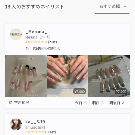
13
人のおすすめ
ネイリスト
おすすめ順
_Meruna_
Meruna【ﾒﾙｰﾅ】
4.9
(
28
件)
1
2
3
4
5
千代田駅
から徒歩20分
Star
Stars
Stars
Stars
Stars
¥7,000
¥7,000
空き状況
今日
△
明日
△
明後日
×
ka__3.19
amulet 金剛
5
(
166
件)