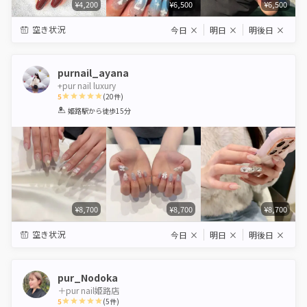
¥4,200
¥6,500
¥6,500
空き状況
今日
×
明日
×
明後日
×
purnail_ayana
+pur nail luxury
5
(
20
件)
1
2
3
4
5
姫路駅
から徒歩15分
Star
Stars
Stars
Stars
Stars
¥8,700
¥8,700
¥8,700
空き状況
今日
×
明日
×
明後日
×
pur_Nodoka
＋pur nail姫路店
5
(
5
件)