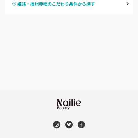
姫路・播州赤穂のこだわり条件から探す
ハンドスカルプ
パラジェル
西宮・芦屋
ハンドケアカラー
フィルイン
灘区・東灘区・岡本
フット
持ち込み OK
神戸・兵庫区・長田区
オフのみ
やり放題 あり
須磨区・垂水区・西区
初回オフ 無料
三田・北区
DVD観賞
明石・加古川・三木