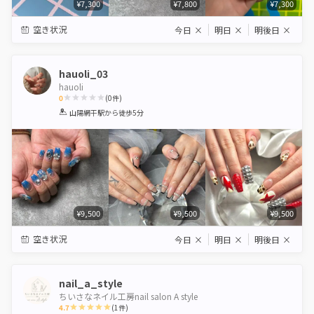
¥7,300
¥7,800
¥7,300
空き状況
今日
×
明日
×
明後日
×
hauoli_03
hauoli
0
(
0
件)
1
2
3
4
5
山陽網干駅
から徒歩5分
Star
Stars
Stars
Stars
Stars
¥9,500
¥9,500
¥9,500
空き状況
今日
×
明日
×
明後日
×
nail_a_style
ちいさなネイル工房nail salon A style
4.7
(
1
件)