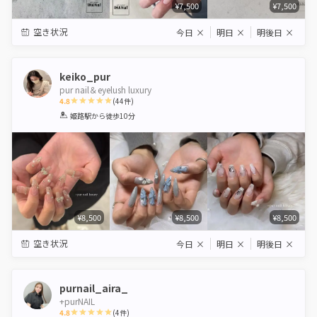
¥7,500
¥7,500
空き状況
今日
×
明日
×
明後日
×
keiko_pur
pur nail＆eyelush luxury
4.8
(
44
件)
1
2
3
4
5
姫路駅
から徒歩10分
Star
Stars
Stars
Stars
Stars
¥8,500
¥8,500
¥8,500
空き状況
今日
×
明日
×
明後日
×
purnail_aira_
+purNAIL
4.8
(
4
件)