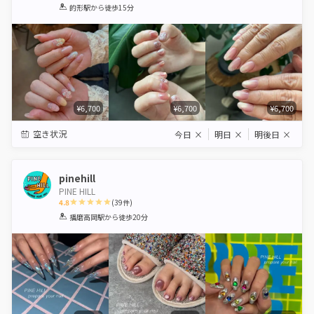
1
2
3
4
5
的形駅
から徒歩15分
Star
Stars
Stars
Stars
Stars
¥6,700
¥6,700
¥6,700
空き状況
今日
×
明日
×
明後日
×
pinehill
PINE HILL
4.8
(
39
件)
1
2
3
4
5
播磨高岡駅
から徒歩20分
Star
Stars
Stars
Stars
Stars