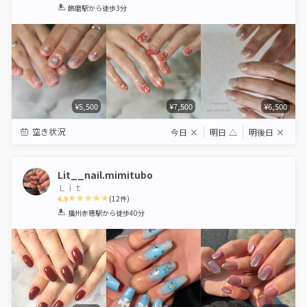
1
2
3
4
5
飾磨駅
から徒歩3分
Star
Stars
Stars
Stars
Stars
¥5,500
¥7,500
¥6,500
空き状況
今日
×
明日
△
明後日
×
Lit__nail.mimitubo
Ｌｉｔ
4.9
(
12
件)
1
2
3
4
5
播州赤穂駅
から徒歩40分
Star
Stars
Stars
Stars
Stars