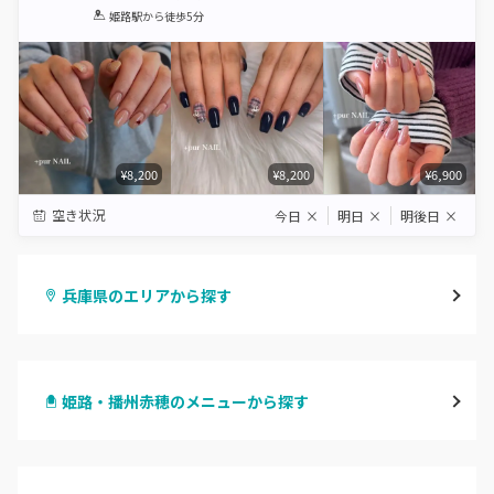
1
2
3
4
5
姫路駅
から徒歩5分
Star
Stars
Stars
Stars
Stars
¥8,200
¥8,200
¥6,900
空き状況
今日
×
明日
×
明後日
×
兵庫県のエリアから探す
三宮・元町
姫路・播州赤穂のメニューから探す
尼崎・塚口・武庫之荘
ハンドジェル
宝塚・川西・伊丹