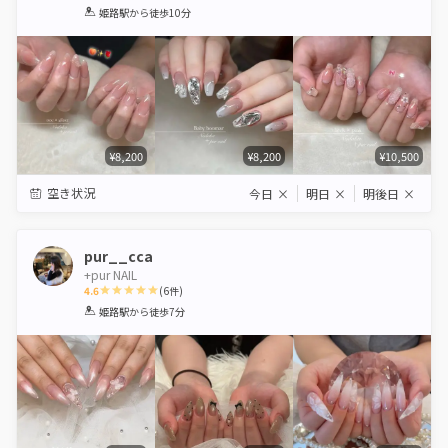
1
2
3
4
5
姫路駅
から徒歩10分
Star
Stars
Stars
Stars
Stars
¥8,200
¥8,200
¥10,500
空き状況
今日
×
明日
×
明後日
×
pur__cca
+pur NAIL
4.6
(
6
件)
1
2
3
4
5
姫路駅
から徒歩7分
Star
Stars
Stars
Stars
Stars