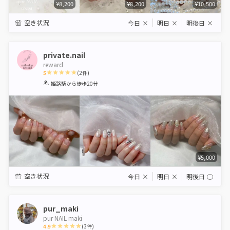
¥8,200
¥8,200
¥10,500
空き状況
今日
×
明日
×
明後日
×
private.nail
reward
5
(
2
件)
1
2
3
4
5
姫路駅
から徒歩20分
Star
Stars
Stars
Stars
Stars
¥5,000
空き状況
今日
×
明日
×
明後日
◯
pur_maki
pur NAIL maki
4.9
(
3
件)