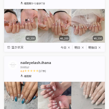
1
2
3
4
5
姫路駅
から徒歩7分
Star
Stars
Stars
Stars
Stars
¥8,200
¥8,200
¥8,200
空き状況
今日
×
明日
×
明後日
×
naileyelash.ihana
IHANa!
4.8
(
17
件)
1
2
3
4
5
姫路駅
Star
Stars
Stars
Stars
Stars