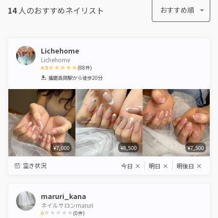
14
人のおすすめ
ネイリスト
おすすめ順
Lichehome
Lichehome
4.9
(
88
件)
1
2
3
4
5
播磨高岡駅
から徒歩20分
Star
Stars
Stars
Stars
Stars
¥7,000
¥8,500
¥7,500
空き状況
今日
×
明日
×
明後日
×
maruri_kana
ネイルサロンmaruri
0
(
0
件)