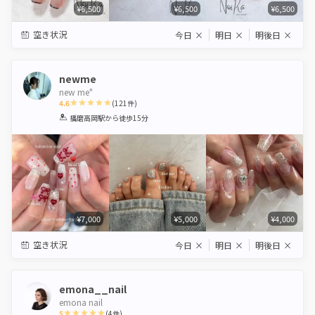
¥6,500
¥6,500
¥6,500
空き状況
今日
×
明日
×
明後日
×
newme
new me"
4.6
(
121
件)
1
2
3
4
5
播磨高岡駅
から徒歩15分
Star
Stars
Stars
Stars
Stars
¥7,000
¥5,000
¥4,000
空き状況
今日
×
明日
×
明後日
×
emona__nail
emona nail
5
(
4
件)