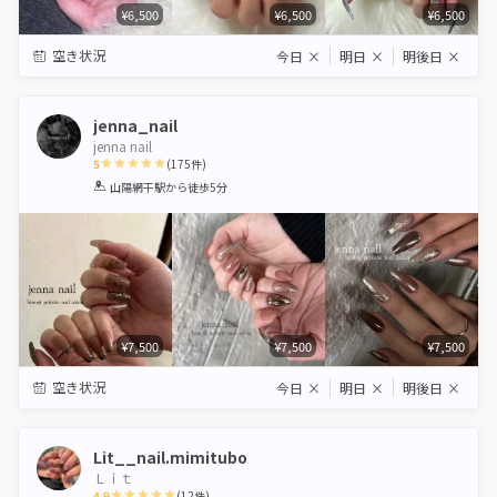
¥6,500
¥6,500
¥6,500
空き状況
今日
×
明日
×
明後日
×
jenna_nail
jenna nail
5
(
175
件)
1
2
3
4
5
山陽網干駅
から徒歩5分
Star
Stars
Stars
Stars
Stars
¥7,500
¥7,500
¥7,500
空き状況
今日
×
明日
×
明後日
×
Lit__nail.mimitubo
Ｌｉｔ
4.9
(
12
件)