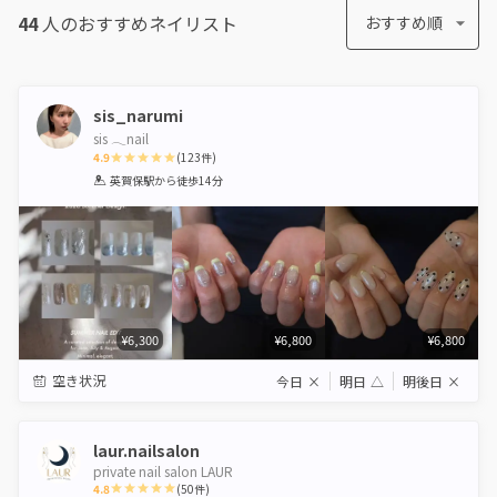
44
人のおすすめ
ネイリスト
おすすめ順
sis_narumi
sis 𓂃nail
4.9
(
123
件)
1
2
3
4
5
英賀保駅
から徒歩14分
Star
Stars
Stars
Stars
Stars
¥6,300
¥6,800
¥6,800
空き状況
今日
×
明日
△
明後日
×
laur.nailsalon
private nail salon LAUR
4.8
(
50
件)