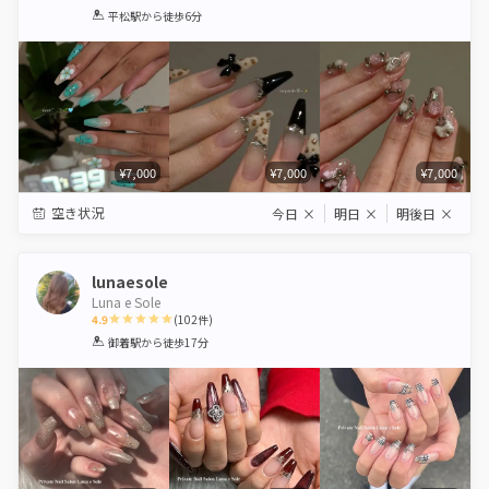
1
2
3
4
5
平松駅
から徒歩6分
Star
Stars
Stars
Stars
Stars
¥7,000
¥7,000
¥7,000
空き状況
今日
×
明日
×
明後日
×
lunaesole
Luna e Sole
4.9
(
102
件)
1
2
3
4
5
御着駅
から徒歩17分
Star
Stars
Stars
Stars
Stars