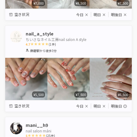
¥7,000
¥8,500
¥7,500
空き状況
今日
×
明日
×
明後日
×
nail_a_style
ちいさなネイル工房nail salon A style
4.7
(
1
件)
1
2
3
4
5
飾磨駅
から徒歩3分
Star
Stars
Stars
Stars
Stars
¥5,500
¥7,500
¥6,500
空き状況
今日
×
明日
×
明後日
◎
mani__h9
nail salon máni
5
(
25
件)