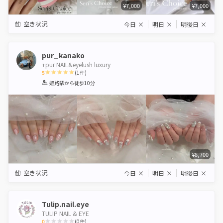
¥7,000
¥7,000
空き状況
今日
×
明日
×
明後日
×
pur_kanako
+pur NAIL&eyelush luxury
5
(
1
件)
1
2
3
4
5
姫路駅
から徒歩10分
Star
Stars
Stars
Stars
Stars
¥8,700
空き状況
今日
×
明日
×
明後日
×
Tulip.nail.eye
TULIP NAIL & EYE
0
(
0
件)