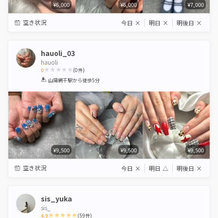
¥6,000
¥6,000
¥7,000
空き状況
今日
×
明日
×
明後日
×
hauoli_03
hauoli
0
(
0
件)
1
2
3
4
5
山陽網干駅
から徒歩5分
Star
Stars
Stars
Stars
Stars
¥9,500
¥9,500
¥9,500
空き状況
今日
×
明日
△
明後日
×
sis_yuka
sis_
4.9
(
59
件)