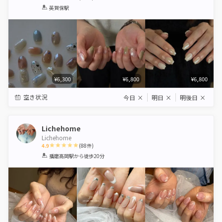
1
2
3
4
5
英賀保駅
Star
Stars
Stars
Stars
Stars
¥6,300
¥6,800
¥6,800
空き状況
今日
×
明日
×
明後日
×
Lichehome
Lichehome
4.9
(
88
件)
1
2
3
4
5
播磨高岡駅
から徒歩20分
Star
Stars
Stars
Stars
Stars