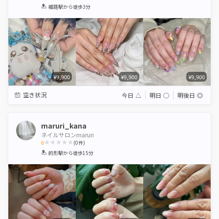
1
2
3
4
5
姫路駅
から徒歩3分
Star
Stars
Stars
Stars
Stars
¥9,900
¥9,900
¥9,900
空き状況
今日
△
明日
◯
明後日
◎
maruri_kana
ネイルサロンmaruri
0
(
0
件)
1
2
3
4
5
的形駅
から徒歩15分
Star
Stars
Stars
Stars
Stars