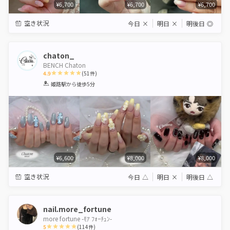
¥6,700
¥6,700
¥6,700
空き状況
今日
×
明日
×
明後日
◎
chaton_
BENCH Chaton
4.9
(
51
件)
1
2
3
4
5
姫路駅
から徒歩5分
Star
Stars
Stars
Stars
Stars
¥6,600
¥8,000
¥8,000
空き状況
今日
△
明日
×
明後日
△
nail.more_fortune
more fortune -ﾓｱ ﾌｫｰﾁｭﾝ-
5
(
114
件)