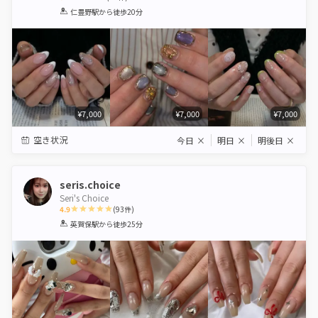
1
2
3
4
5
仁豊野駅
から徒歩20分
Star
Stars
Stars
Stars
Stars
¥7,000
¥7,000
¥7,000
空き状況
今日
×
明日
×
明後日
×
seris.choice
Seri's Choice
4.9
(
93
件)
1
2
3
4
5
英賀保駅
から徒歩25分
Star
Stars
Stars
Stars
Stars