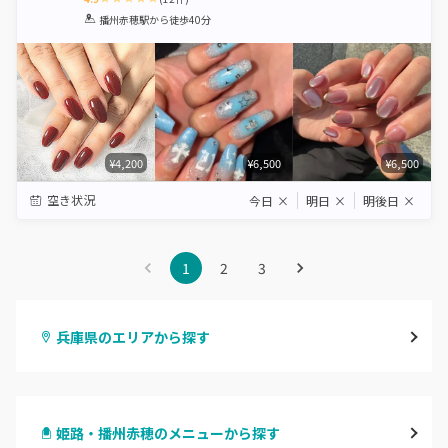
1
2
3
4
5
播州赤穂駅
から徒歩40分
Star
Stars
Stars
Stars
Stars
¥4,200
¥6,500
¥6,500
空き状況
今日
×
明日
×
明後日
×
1
2
3
兵庫県のエリアから探す
三宮・元町
姫路・播州赤穂のメニューから探す
尼崎・塚口・武庫之荘