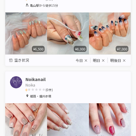
1
2
3
4
5
亀山駅
から徒歩15分
Star
Stars
Stars
Stars
Stars
¥6,500
¥8,000
¥7,000
空き状況
今日
×
明日
×
明後日
×
Noikanail
Noika
0
(
0
件)
1
2
3
4
5
姫路・播州赤穂
Star
Stars
Stars
Stars
Stars