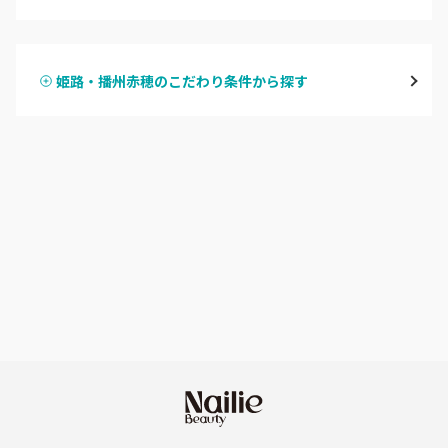
ハンドジェル
宝塚・川西・伊丹
姫路・播州赤穂のこだわり条件から探す
ハンドスカルプ
パラジェル
西宮・芦屋
ハンドケアカラー
フィルイン
灘区・東灘区・岡本
フット
持ち込み OK
神戸・兵庫区・長田区
オフのみ
やり放題 あり
須磨区・垂水区・西区
初回オフ 無料
三田・北区