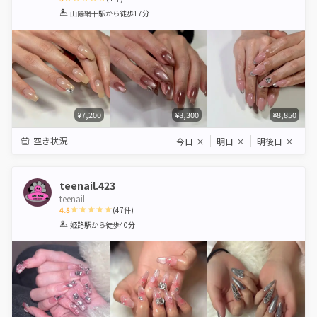
1
2
3
4
5
山陽網干駅
から徒歩17分
Star
Stars
Stars
Stars
Stars
¥7,200
¥8,300
¥8,850
空き状況
今日
×
明日
×
明後日
×
teenail.423
teenail
4.8
(
47
件)
1
2
3
4
5
姫路駅
から徒歩40分
Star
Stars
Stars
Stars
Stars