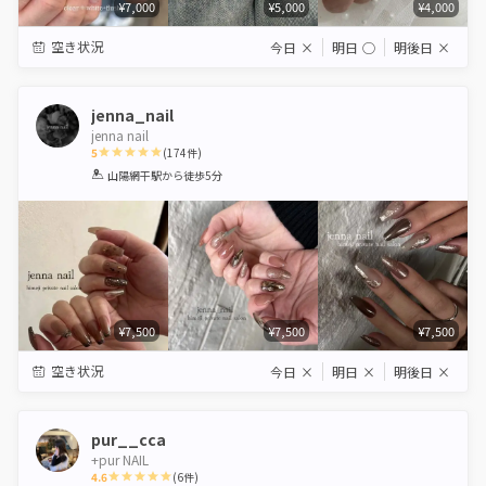
¥7,000
¥5,000
¥4,000
空き状況
今日
×
明日
◯
明後日
×
jenna_nail
jenna nail
5
(
174
件)
1
2
3
4
5
山陽網干駅
から徒歩5分
Star
Stars
Stars
Stars
Stars
¥7,500
¥7,500
¥7,500
空き状況
今日
×
明日
×
明後日
×
pur__cca
+pur NAIL
4.6
(
6
件)