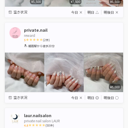
¥5,500
¥7,500
¥6,500
空き状況
今日
×
明日
△
明後日
×
private.nail
reward
5
(
2
件)
1
2
3
4
5
姫路駅
から徒歩20分
Star
Stars
Stars
Stars
Stars
¥5,000
空き状況
今日
×
明日
◎
明後日
◯
laur.nailsalon
private nail salon LAUR
4.8
(
50
件)