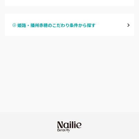
ハンドジェル
宝塚・川西・伊丹
姫路・播州赤穂のこだわり条件から探す
ハンドスカルプ
パラジェル
西宮・芦屋
ハンドケアカラー
フィルイン
灘区・東灘区・岡本
フット
持ち込み OK
神戸・兵庫区・長田区
オフのみ
やり放題 あり
須磨区・垂水区・西区
初回オフ 無料
三田・北区