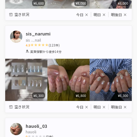
¥6,600
¥8,000
¥8,000
空き状況
今日
×
明日
×
明後日
×
sis_narumi
sis 𓂃nail
4.9
(
123
件)
1
2
3
4
5
英賀保駅
から徒歩14分
Star
Stars
Stars
Stars
Stars
¥6,300
¥6,800
¥6,300
空き状況
今日
×
明日
×
明後日
×
hauoli_03
hauoli
0
(
0
件)