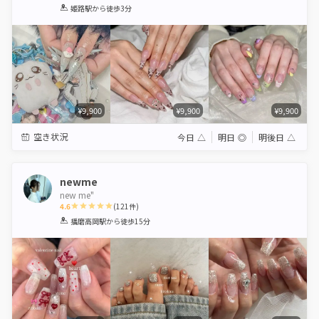
1
2
3
4
5
姫路駅
から徒歩3分
Star
Stars
Stars
Stars
Stars
¥9,900
¥9,900
¥9,900
空き状況
今日
△
明日
◎
明後日
△
newme
new me"
4.6
(
121
件)
1
2
3
4
5
播磨高岡駅
から徒歩15分
Star
Stars
Stars
Stars
Stars