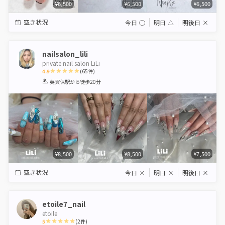
¥6,500
¥6,500
¥6,500
空き状況
今日
◯
明日
△
明後日
×
nailsalon_lili
private nail salon LiLi
4.9
(
65
件)
1
2
3
4
5
英賀保駅
から徒歩20分
Star
Stars
Stars
Stars
Stars
¥8,500
¥8,500
¥7,500
空き状況
今日
×
明日
×
明後日
×
etoile7_nail
etoile
5
(
2
件)