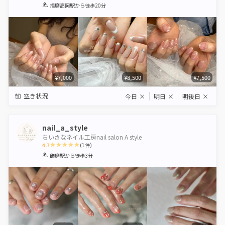
1
2
3
4
5
播磨高岡駅
から徒歩20分
Star
Stars
Stars
Stars
Stars
¥7,000
¥8,500
¥7,500
空き状況
今日
×
明日
×
明後日
×
nail_a_style
ちいさなネイル工房nail salon A style
4.7
(
1
件)
1
2
3
4
5
飾磨駅
から徒歩3分
Star
Stars
Stars
Stars
Stars