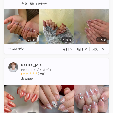
1
2
3
4
5
網干駅
から徒歩7分
Star
Stars
Stars
Stars
Stars
¥3,000
¥5,000
¥3,500
空き状況
今日
×
明日
×
明後日
×
Petite_joie
Petite joie -ﾌﾟﾃｨｯﾄ ｼﾞｮﾜ-
5
(
40
件)
1
2
3
4
5
福崎駅
Star
Stars
Stars
Stars
Stars