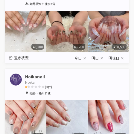
1
2
3
4
5
姫路駅
から徒歩7分
Star
Stars
Stars
Stars
Stars
¥8,200
¥8,200
¥10,500
空き状況
今日
×
明日
×
明後日
×
Noikanail
Noika
0
(
0
件)
1
2
3
4
5
姫路・播州赤穂
Star
Stars
Stars
Stars
Stars