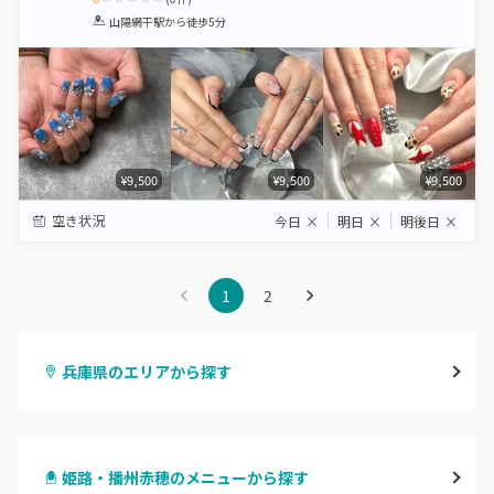
1
2
3
4
5
山陽網干駅
から徒歩5分
Star
Stars
Stars
Stars
Stars
¥9,500
¥9,500
¥9,500
空き状況
今日
×
明日
×
明後日
×
1
2
兵庫県のエリアから探す
三宮・元町
姫路・播州赤穂のメニューから探す
尼崎・塚口・武庫之荘