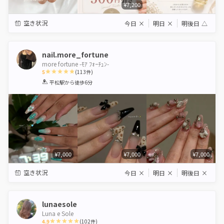
¥7,200
空き状況
今日
×
明日
×
明後日
△
nail.more_fortune
more fortune -ﾓｱ ﾌｫｰﾁｭﾝ-
5
(
113
件)
1
2
3
4
5
平松駅
から徒歩6分
Star
Stars
Stars
Stars
Stars
¥7,000
¥7,000
¥7,000
空き状況
今日
×
明日
×
明後日
×
lunaesole
Luna e Sole
4.9
(
102
件)