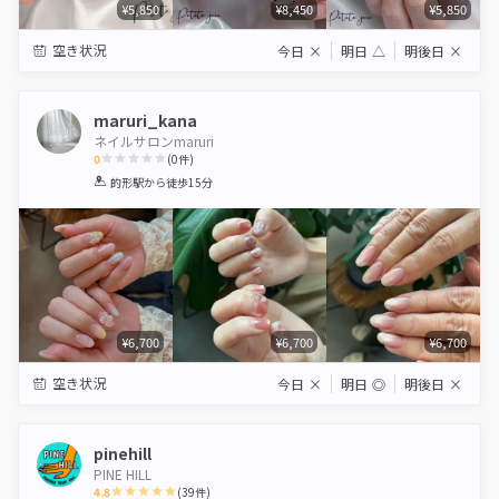
¥5,850
¥8,450
¥5,850
空き状況
今日
×
明日
△
明後日
×
maruri_kana
ネイルサロンmaruri
0
(
0
件)
1
2
3
4
5
的形駅
から徒歩15分
Star
Stars
Stars
Stars
Stars
¥6,700
¥6,700
¥6,700
空き状況
今日
×
明日
◎
明後日
×
pinehill
PINE HILL
4.8
(
39
件)