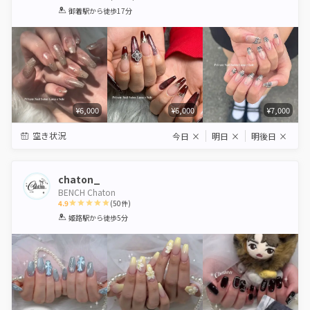
1
2
3
4
5
御着駅
から徒歩17分
Star
Stars
Stars
Stars
Stars
¥6,000
¥6,000
¥7,000
空き状況
今日
×
明日
×
明後日
×
chaton_
BENCH Chaton
4.9
(
50
件)
1
2
3
4
5
姫路駅
から徒歩5分
Star
Stars
Stars
Stars
Stars