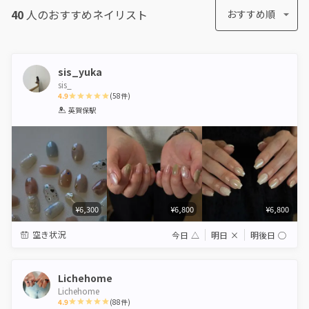
40
人のおすすめ
ネイリスト
おすすめ順
sis_yuka
sis_
4.9
(
58
件)
1
2
3
4
5
英賀保駅
Star
Stars
Stars
Stars
Stars
¥6,300
¥6,800
¥6,800
空き状況
今日
△
明日
×
明後日
◯
Lichehome
Lichehome
4.9
(
88
件)