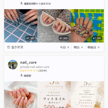
1
2
3
4
5
播磨高岡駅
から徒歩20分
Star
Stars
Stars
Stars
Stars
¥7,300
¥7,800
¥7,300
空き状況
今日
×
明日
×
明後日
×
nail_cure
private nail salon cure
4.9
(
200
件)
1
2
3
4
5
姫路駅
Star
Stars
Stars
Stars
Stars