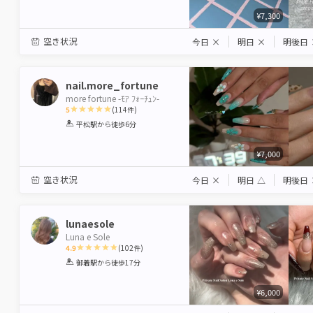
¥7,300
空き状況
今日
×
明日
×
明後日
nail.more_fortune
more fortune -ﾓｱ ﾌｫｰﾁｭﾝ-
5
(
114
件)
1
2
3
4
5
平松駅
から徒歩6分
Star
Stars
Stars
Stars
Stars
¥7,000
空き状況
今日
×
明日
△
明後日
lunaesole
Luna e Sole
4.9
(
102
件)
1
2
3
4
5
御着駅
から徒歩17分
Star
Stars
Stars
Stars
Stars
¥6,000