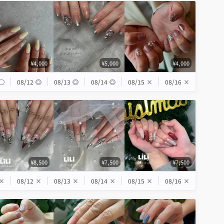
¥4,000
¥5,000
¥4,000
◯
08/12
◎
08/13
◎
08/14
◎
08/15
×
08/16
×
¥8,500
¥7,500
¥7,500
×
08/12
×
08/13
×
08/14
×
08/15
×
08/16
×