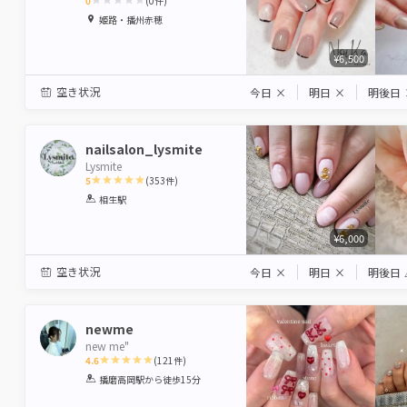
0
(
0
件)
1
2
3
4
5
姫路・播州赤穂
Star
Stars
Stars
Stars
Stars
¥6,500
空き状況
今日
×
明日
×
明後日
nailsalon_lysmite
Lysmite
5
(
353
件)
1
2
3
4
5
相生駅
Star
Stars
Stars
Stars
Stars
¥6,000
空き状況
今日
×
明日
×
明後日
newme
new me"
4.6
(
121
件)
1
2
3
4
5
播磨高岡駅
から徒歩15分
Star
Stars
Stars
Stars
Stars