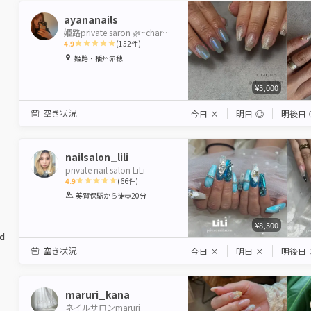
ayananails
姫路private saron 🌿~charme~
4.9
(
152
件)
1
2
3
4
5
姫路・播州赤穂
Star
Stars
Stars
Stars
Stars
¥5,000
空き状況
今日
×
明日
◎
明後日
nailsalon_lili
private nail salon LiLi
4.9
(
66
件)
1
2
3
4
5
英賀保駅
から徒歩20分
Star
Stars
Stars
Stars
Stars
¥8,500
ed
空き状況
今日
×
明日
×
明後日
maruri_kana
ネイルサロンmaruri