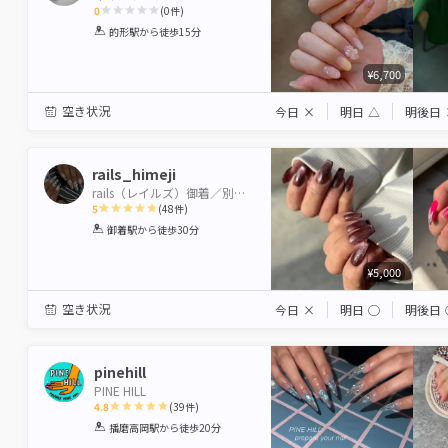
0
(
0
件)
1
2
3
4
5
的形駅
から徒歩15分
Star
Stars
Stars
Stars
Stars
¥6,700
空き状況
今日
×
明日
△
明後日
rails_himeji
rails（レイルズ）御着／別所／高砂
5
(
48
件)
1
2
3
4
5
御着駅
から徒歩30分
Star
Stars
Stars
Stars
Stars
¥5,000
空き状況
今日
×
明日
◯
明後日
pinehill
PINE HILL
4.8
(
39
件)
1
2
3
4
5
播磨高岡駅
から徒歩20分
Star
Stars
Stars
Stars
Stars