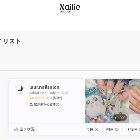
イリスト
laur.nailsalon
private nail salon LAUR
4.8
(
50
件)
1
2
3
4
5
姫路駅
から徒歩3分
Star
Stars
Stars
Stars
Stars
¥9,900
空き状況
今日
×
明日
◎
明後日