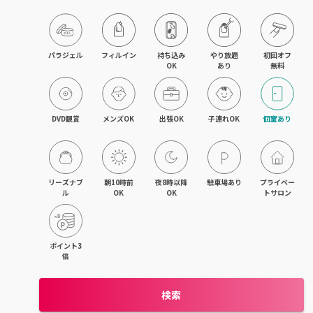
パラジェル
フィルイン
持ち込み

やり放題

初回オフ

OK
あり
無料
DVD観賞
メンズOK
出張OK
子連れOK
個室あり
リーズナブ
朝10時前
夜8時以降
駐車場あり
プライベー
ル
OK
OK
トサロン
ポイント3
倍
検索