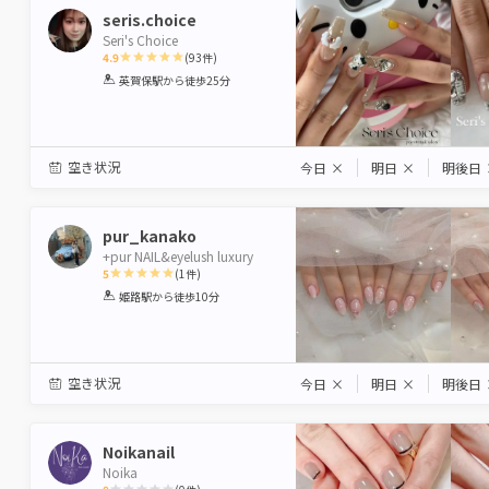
seris.choice
Seri's Choice
4.9
(
93
件)
1
2
3
4
5
英賀保駅
から徒歩25分
Star
Stars
Stars
Stars
Stars
空き状況
今日
×
明日
×
明後日
pur_kanako
+pur NAIL&eyelush luxury
5
(
1
件)
1
2
3
4
5
姫路駅
から徒歩10分
Star
Stars
Stars
Stars
Stars
空き状況
今日
×
明日
×
明後日
Noikanail
Noika