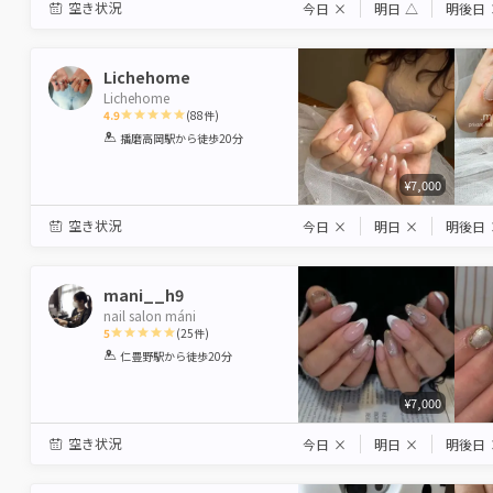
空き状況
今日
×
明日
△
明後日
Lichehome
Lichehome
4.9
(
88
件)
1
2
3
4
5
播磨高岡駅
から徒歩20分
Star
Stars
Stars
Stars
Stars
¥7,000
空き状況
今日
×
明日
×
明後日
mani__h9
nail salon máni
5
(
25
件)
1
2
3
4
5
仁豊野駅
から徒歩20分
Star
Stars
Stars
Stars
Stars
¥7,000
空き状況
今日
×
明日
×
明後日