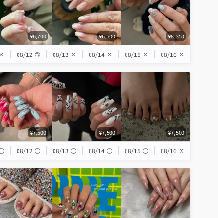
¥6,700
¥6,700
¥8,350
×
08/12
◎
08/13
×
08/14
×
08/15
×
08/16
×
¥7,500
¥7,500
¥7,500
◯
08/12
◯
08/13
◯
08/14
◯
08/15
◯
08/16
×