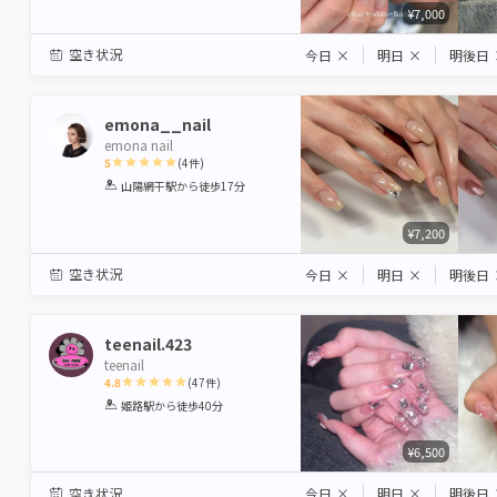
¥7,000
空き状況
今日
×
明日
×
明後日
emona__nail
emona nail
5
(
4
件)
1
2
3
4
5
山陽網干駅
から徒歩17分
Star
Stars
Stars
Stars
Stars
¥7,200
空き状況
今日
×
明日
×
明後日
teenail.423
teenail
4.8
(
47
件)
1
2
3
4
5
姫路駅
から徒歩40分
Star
Stars
Stars
Stars
Stars
¥6,500
空き状況
今日
×
明日
×
明後日