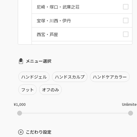
尼崎・塚口・武庫之荘
宝塚・川西・伊丹
西宮・芦屋
灘区・東灘区・岡本
メニュー選択
神戸・兵庫区・長田区
須磨区・垂水区・西区
ハンドジェル
ハンドスカルプ
ハンドケアカラー
三田・北区
フット
オフのみ
明石・加古川・三木
¥1,000
Unlimit
姫路・播州赤穂
兵庫県その他
こだわり設定