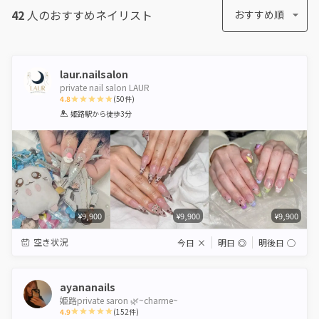
42
人のおすすめ
ネイリスト
おすすめ順
laur.nailsalon
private nail salon LAUR
4.8
(
50
件)
1
2
3
4
5
姫路駅
から徒歩3分
Star
Stars
Stars
Stars
Stars
¥9,900
¥9,900
¥9,900
空き状況
今日
×
明日
◎
明後日
◯
ayananails
姫路private saron 🌿~charme~
4.9
(
152
件)