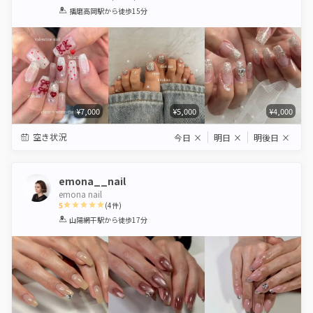
1
2
3
4
5
播磨高岡駅
から徒歩15分
Star
Stars
Stars
Stars
Stars
¥7,000
¥5,000
¥4,000
空き状況
今日
×
明日
×
明後日
×
emona__nail
emona nail
5
(
4
件)
1
2
3
4
5
山陽網干駅
から徒歩17分
Star
Stars
Stars
Stars
Stars