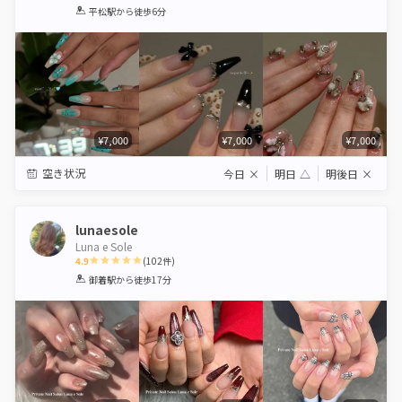
1
2
3
4
5
平松駅
から徒歩6分
Star
Stars
Stars
Stars
Stars
¥7,000
¥7,000
¥7,000
空き状況
今日
×
明日
△
明後日
×
lunaesole
Luna e Sole
4.9
(
102
件)
1
2
3
4
5
御着駅
から徒歩17分
Star
Stars
Stars
Stars
Stars