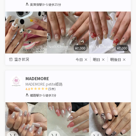
1
2
3
4
5
英賀保駅
から徒歩25分
Star
Stars
Stars
Stars
Stars
¥7,000
¥7,000
空き状況
今日
×
明日
×
明後日
×
MADEMORE
MADEMORE petite姫路
4.8
(
5
件)
1
2
3
4
5
姫路駅
から徒歩3分
Star
Stars
Stars
Stars
Stars