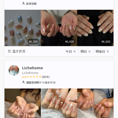
1
2
3
4
5
英賀保駅
Star
Stars
Stars
Stars
Stars
¥6,300
¥6,800
¥6,800
空き状況
今日
×
明日
×
明後日
×
Lichehome
Lichehome
4.9
(
88
件)
1
2
3
4
5
播磨高岡駅
から徒歩20分
Star
Stars
Stars
Stars
Stars