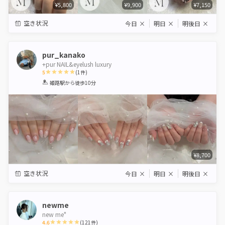
¥5,800
¥9,900
¥7,150
空き状況
今日
×
明日
×
明後日
×
pur_kanako
+pur NAIL&eyelush luxury
5
(
1
件)
1
2
3
4
5
姫路駅
から徒歩10分
Star
Stars
Stars
Stars
Stars
¥8,700
空き状況
今日
×
明日
×
明後日
×
newme
new me"
4.6
(
121
件)