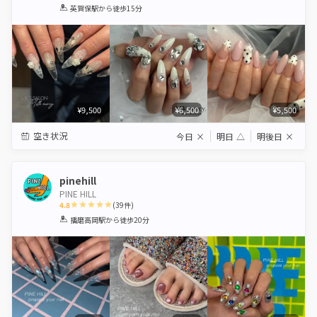
1
2
3
4
5
英賀保駅
から徒歩15分
Star
Stars
Stars
Stars
Stars
¥9,500
¥6,500
¥5,500
空き状況
今日
×
明日
△
明後日
×
pinehill
PINE HILL
4.8
(
39
件)
1
2
3
4
5
播磨高岡駅
から徒歩20分
Star
Stars
Stars
Stars
Stars