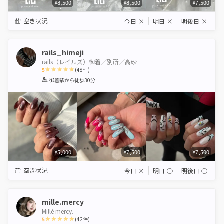
¥8,500
¥8,500
¥7,500
空き状況
今日
×
明日
×
明後日
×
rails_himeji
rails（レイルズ）御着／別所／高砂
5
(
48
件)
1
2
3
4
5
御着駅
から徒歩30分
Star
Stars
Stars
Stars
Stars
¥5,000
¥7,500
¥7,500
空き状況
今日
×
明日
◯
明後日
◯
mille.mercy
Millé mercy.
5
(
42
件)