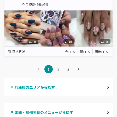
1
2
3
4
5
手柄駅
から徒歩5分
Star
Stars
Stars
Stars
Stars
¥4,980
¥7,480
¥4,980
空き状況
今日
×
明日
×
明後日
×
1
2
3
兵庫県のエリアから探す
三宮・元町
姫路・播州赤穂のメニューから探す
尼崎・塚口・武庫之荘