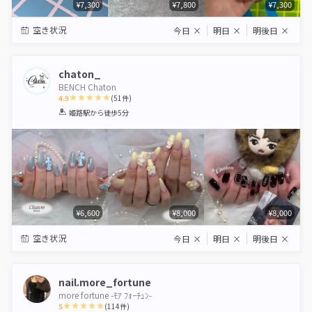
¥7,300
¥7,800
¥7,300
空き状況
今日
×
明日
×
明後日
×
chaton_
BENCH Chaton
4.9
(
51
件)
1
2
3
4
5
姫路駅
から徒歩5分
Star
Stars
Stars
Stars
Stars
¥6,600
¥8,000
¥8,000
空き状況
今日
×
明日
×
明後日
×
nail.more_fortune
more fortune -ﾓｱ ﾌｫｰﾁｭﾝ-
5
(
114
件)