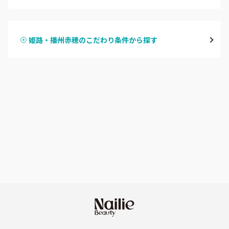
ハンドジェル
宝塚・川西・伊丹
姫路・播州赤穂のこだわり条件から探す
ハンドスカルプ
パラジェル
西宮・芦屋
ハンドケアカラー
フィルイン
灘区・東灘区・岡本
フット
持ち込み OK
神戸・兵庫区・長田区
オフのみ
やり放題 あり
須磨区・垂水区・西区
初回オフ 無料
三田・北区