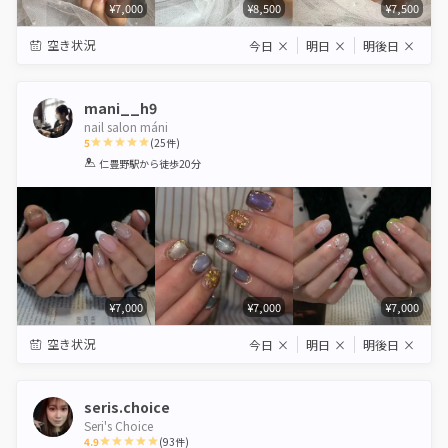
¥7,000
¥8,500
¥7,500
空き状況
今日
×
明日
×
明後日
×
mani__h9
nail salon máni
5
(
25
件)
1
2
3
4
5
仁豊野駅
から徒歩20分
Star
Stars
Stars
Stars
Stars
¥7,000
¥7,000
¥7,000
空き状況
今日
×
明日
×
明後日
×
seris.choice
Seri's Choice
4.9
(
93
件)