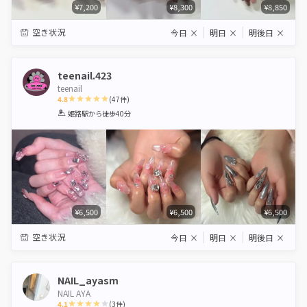
¥7,200
¥8,300
¥8,850
空き状況
今日
×
明日
×
明後日
×
teenail.423
teenail
4.8
(
47
件)
1
2
3
4
5
姫路駅
から徒歩40分
Star
Stars
Stars
Stars
Stars
¥6,500
¥6,500
¥6,500
空き状況
今日
×
明日
×
明後日
×
NAIL_ayasm
NAIL AYA
4.1
(
3
件)