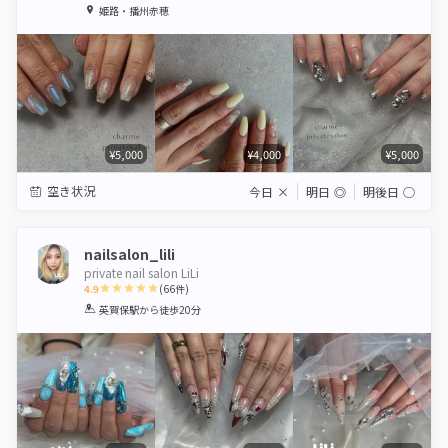
1
2
3
4
5
姫路・播州赤穂
Star
Stars
Stars
Stars
Stars
¥5,000
¥4,000
¥5,000
空き状況
今日
×
明日
◎
明後日
◯
nailsalon_lili
private nail salon LiLi
4.9
(
66
件)
1
2
3
4
5
英賀保駅
から徒歩20分
Star
Stars
Stars
Stars
Stars