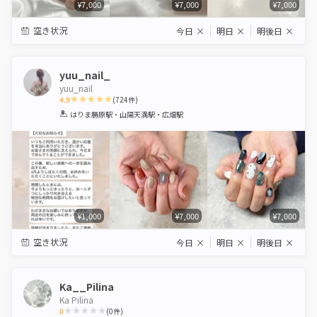
¥7,000
¥7,000
¥7,000
空き状況
今日
×
明日
×
明後日
×
yuu_nail_
yuu_nail
4.9
(
724
件)
1
2
3
4
5
はりま勝原駅・山陽天満駅・広畑駅
Star
Stars
Stars
Stars
Stars
¥1,000
¥7,000
¥7,000
空き状況
今日
×
明日
×
明後日
×
Ka__Pilina
Ka Pilina
0
(
0
件)