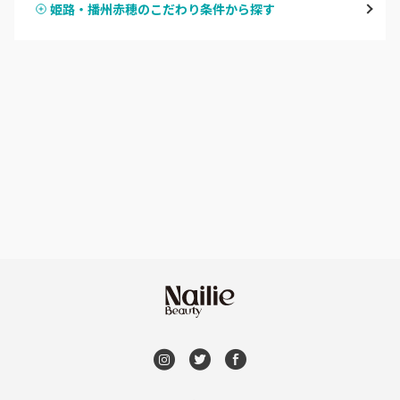
姫路・播州赤穂のこだわり条件から探す
ハンドスカルプ
パラジェル
西宮・芦屋
ハンドケアカラー
フィルイン
灘区・東灘区・岡本
フット
持ち込み OK
神戸・兵庫区・長田区
オフのみ
やり放題 あり
須磨区・垂水区・西区
初回オフ 無料
三田・北区
DVD観賞
明石・加古川・三木