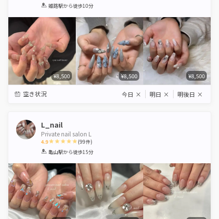
1
2
3
4
5
姫路駅
から徒歩10分
Star
Stars
Stars
Stars
Stars
¥8,500
¥8,500
¥8,500
空き状況
今日
×
明日
×
明後日
×
L_nail
Private nail salon L
4.9
(
99
件)
1
2
3
4
5
亀山駅
から徒歩15分
Star
Stars
Stars
Stars
Stars