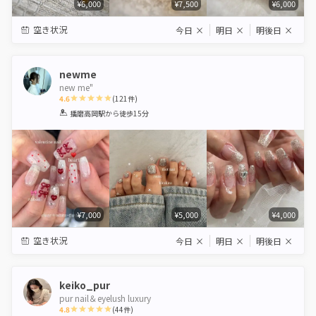
¥6,000
¥7,500
¥6,000
空き状況
今日
×
明日
×
明後日
×
newme
new me"
4.6
(
121
件)
1
2
3
4
5
播磨高岡駅
から徒歩15分
Star
Stars
Stars
Stars
Stars
¥7,000
¥5,000
¥4,000
空き状況
今日
×
明日
×
明後日
×
keiko_pur
pur nail＆eyelush luxury
4.8
(
44
件)