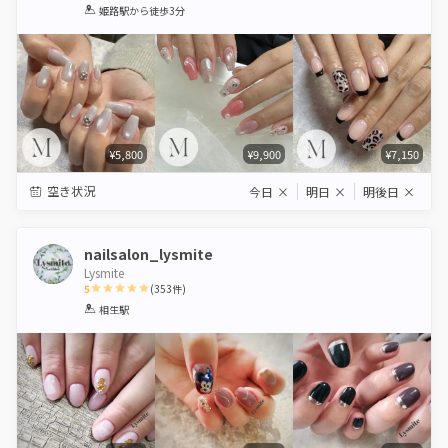
1
2
3
4
5
姫路駅
から徒歩3分
Star
Stars
Stars
Stars
Stars
¥5,800
¥9,900
¥7,150
空き状況
今日
×
明日
×
明後日
×
nailsalon_lysmite
Lysmite
5
(
353
件)
1
2
3
4
5
相生駅
Star
Stars
Stars
Stars
Stars