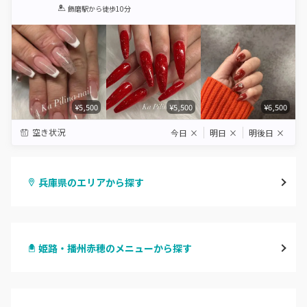
1
2
3
4
5
飾磨駅
から徒歩10分
Star
Stars
Stars
Stars
Stars
¥5,500
¥5,500
¥6,500
空き状況
今日
×
明日
×
明後日
×
兵庫県のエリアから探す
三宮・元町
姫路・播州赤穂のメニューから探す
尼崎・塚口・武庫之荘
ハンドジェル
宝塚・川西・伊丹