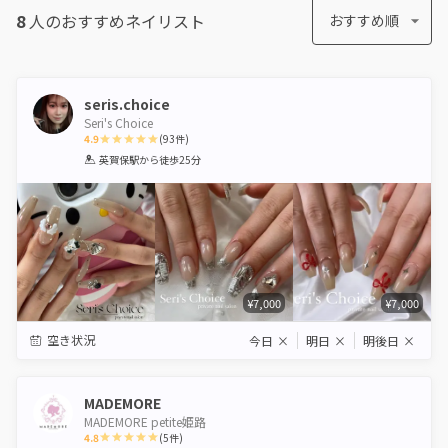
8
人のおすすめ
ネイリスト
おすすめ順
seris.choice
Seri's Choice
4.9
(
93
件)
1
2
3
4
5
英賀保駅
から徒歩25分
Star
Stars
Stars
Stars
Stars
¥7,000
¥7,000
空き状況
今日
×
明日
×
明後日
×
MADEMORE
MADEMORE petite姫路
4.8
(
5
件)