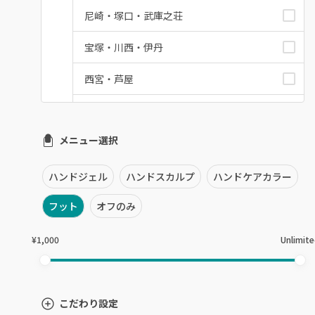
尼崎・塚口・武庫之荘
宝塚・川西・伊丹
西宮・芦屋
灘区・東灘区・岡本
メニュー選択
神戸・兵庫区・長田区
須磨区・垂水区・西区
ハンドジェル
ハンドスカルプ
ハンドケアカラー
三田・北区
フット
オフのみ
明石・加古川・三木
¥1,000
Unlimit
姫路・播州赤穂
兵庫県その他
こだわり設定