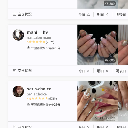
¥5,500
空き状況
今日
△
明日
×
明後日
mani__h9
nail salon máni
5
(
25
件)
1
2
3
4
5
仁豊野駅
から徒歩20分
Star
Stars
Stars
Stars
Stars
¥7,000
空き状況
今日
×
明日
×
明後日
seris.choice
Seri's Choice
4.9
(
93
件)
1
2
3
4
5
英賀保駅
から徒歩25分
Star
Stars
Stars
Stars
Stars
空き状況
今日
×
明日
×
明後日