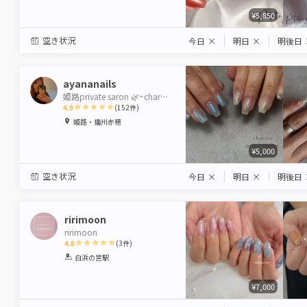
¥5,850
空き状況
今日
×
明日
×
明後日
ayananails
姫路private saron 🌿~charme~
4.9
(
152
件)
1
2
3
4
5
姫路・播州赤穂
Star
Stars
Stars
Stars
Stars
¥5,000
空き状況
今日
×
明日
×
明後日
ririmoon
ririmoon
4.8
(
3
件)
1
2
3
4
5
白浜の宮駅
Star
Stars
Stars
Stars
Stars
¥7,000