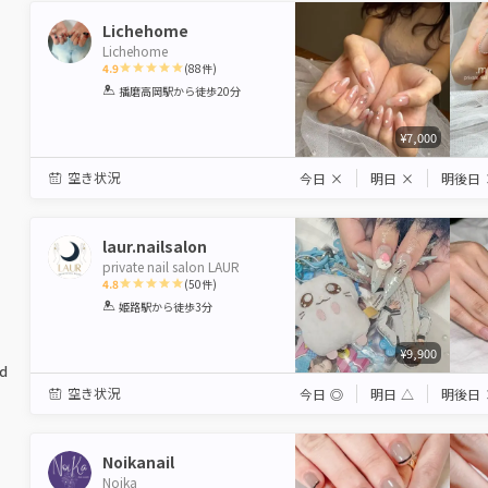
Lichehome
Lichehome
4.9
(
88
件)
1
2
3
4
5
播磨高岡駅
から徒歩20分
Star
Stars
Stars
Stars
Stars
¥7,000
空き状況
今日
×
明日
×
明後日
laur.nailsalon
private nail salon LAUR
4.8
(
50
件)
1
2
3
4
5
姫路駅
から徒歩3分
Star
Stars
Stars
Stars
Stars
¥9,900
ed
空き状況
今日
◎
明日
△
明後日
Noikanail
Noika