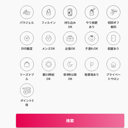
パラジェル
フィルイン
持ち込み

やり放題

初回オフ

OK
あり
無料
DVD観賞
メンズOK
出張OK
子連れOK
個室あり
リーズナブ
朝10時前
夜8時以降
駐車場あり
プライベー
ル
OK
OK
トサロン
ポイント3
倍
検索