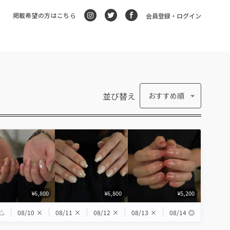
掲載希望の方はこちら
会員登録・ログイン
並び替え
おすすめ順
¥6,800
¥6,800
¥5,200
△
08/10
×
08/11
×
08/12
×
08/13
×
08/14
◎