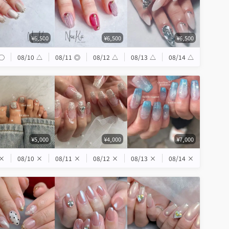
¥6,500
¥6,500
¥6,500
◯
08/10
△
08/11
◎
08/12
△
08/13
△
08/14
△
¥5,000
¥4,000
¥7,000
×
08/10
×
08/11
×
08/12
×
08/13
×
08/14
×