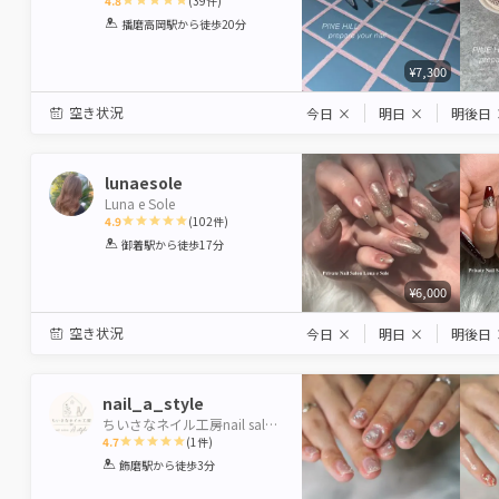
4.8
(
39
件)
1
2
3
4
5
播磨高岡駅
から徒歩20分
Star
Stars
Stars
Stars
Stars
¥7,300
空き状況
今日
×
明日
×
明後日
lunaesole
Luna e Sole
4.9
(
102
件)
1
2
3
4
5
御着駅
から徒歩17分
Star
Stars
Stars
Stars
Stars
¥6,000
空き状況
今日
×
明日
×
明後日
nail_a_style
ちいさなネイル工房nail salon A style
4.7
(
1
件)
1
2
3
4
5
飾磨駅
から徒歩3分
Star
Stars
Stars
Stars
Stars