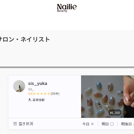
サロン・ネイリスト
sis_yuka
sis_
4.9
(
59
件)
1
2
3
4
5
英賀保駅
Star
Stars
Stars
Stars
Stars
¥6,300
空き状況
今日
×
明日
◯
明後日