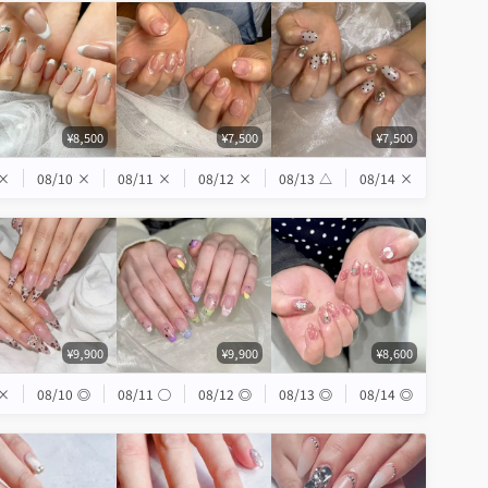
¥8,500
¥7,500
¥7,500
×
08/10
×
08/11
×
08/12
×
08/13
△
08/14
×
¥9,900
¥9,900
¥8,600
×
08/10
◎
08/11
◯
08/12
◎
08/13
◎
08/14
◎