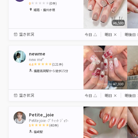
0
(
0
件)
1
2
3
4
5
姫路・播州赤穂
Star
Stars
Stars
Stars
Stars
¥6,500
空き状況
今日
△
明日
×
明後日
newme
new me"
4.6
(
121
件)
1
2
3
4
5
播磨高岡駅
から徒歩15分
Star
Stars
Stars
Stars
Stars
¥7,000
空き状況
今日
△
明日
×
明後日
Petite_joie
Petite joie -ﾌﾟﾃｨｯﾄ ｼﾞｮﾜ-
5
(
40
件)
1
2
3
4
5
福崎駅
Star
Stars
Stars
Stars
Stars