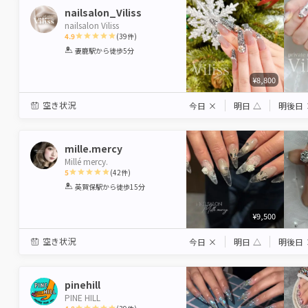
nailsalon_Viliss
nailsalon Viliss
4.9
(
39
件)
1
2
3
4
5
妻鹿駅
から徒歩5分
Star
Stars
Stars
Stars
Stars
¥8,800
空き状況
今日
×
明日
△
明後日
mille.mercy
Millé mercy.
5
(
42
件)
1
2
3
4
5
英賀保駅
から徒歩15分
Star
Stars
Stars
Stars
Stars
¥9,500
空き状況
今日
×
明日
△
明後日
pinehill
PINE HILL