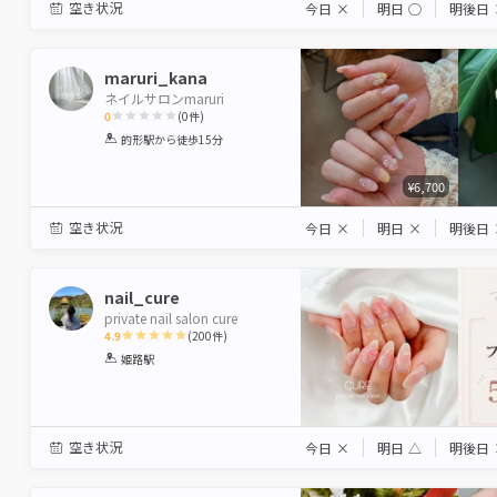
空き状況
今日
×
明日
◯
明後日
maruri_kana
ネイルサロンmaruri
0
(
0
件)
1
2
3
4
5
的形駅
から徒歩15分
Star
Stars
Stars
Stars
Stars
¥6,700
空き状況
今日
×
明日
×
明後日
nail_cure
private nail salon cure
4.9
(
200
件)
1
2
3
4
5
姫路駅
Star
Stars
Stars
Stars
Stars
空き状況
今日
×
明日
△
明後日