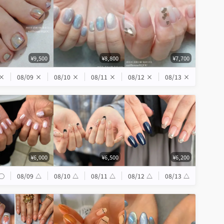
¥9,500
¥8,800
¥7,700
×
08/09
×
08/10
×
08/11
×
08/12
×
08/13
×
¥6,000
¥6,500
¥6,200
◯
08/09
△
08/10
△
08/11
△
08/12
△
08/13
△