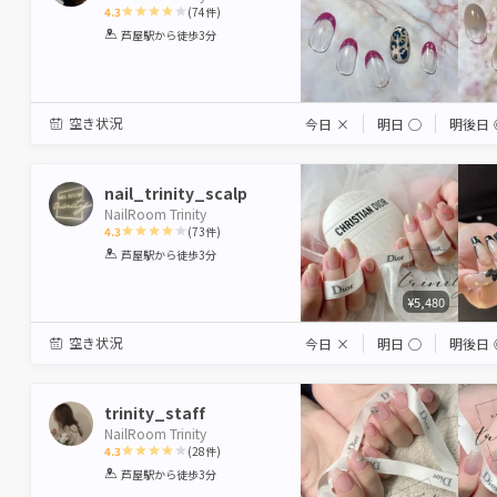
4.3
(
74
件)
1
2
3
4
5
芦屋駅
から徒歩3分
Star
Stars
Stars
Stars
Stars
空き状況
今日
×
明日
◯
明後日
nail_trinity_scalp
NailRoom Trinity
4.3
(
73
件)
1
2
3
4
5
芦屋駅
から徒歩3分
Star
Stars
Stars
Stars
Stars
¥5,480
空き状況
今日
×
明日
◯
明後日
trinity_staff
NailRoom Trinity
4.3
(
28
件)
1
2
3
4
5
芦屋駅
から徒歩3分
Star
Stars
Stars
Stars
Stars