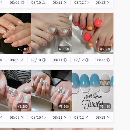
×
08/09
◎
08/10
△
08/11
×
08/12
◯
08/13
×
¥5,500
¥6,050
¥6,600
×
08/09
×
08/10
◎
08/11
◎
08/12
◎
08/13
◎
¥8,500
¥8,500
¥5,480
×
08/09
×
08/10
◯
08/11
×
08/12
×
08/13
×