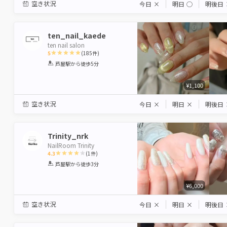
空き状況
今日
×
明日
◯
明後日
ten_nail_kaede
ten nail salon
5
(
185
件)
1
2
3
4
5
芦屋駅
から徒歩5分
Star
Stars
Stars
Stars
Stars
¥1,100
空き状況
今日
×
明日
×
明後日
Trinity_nrk
NailRoom Trinity
4.3
(
1
件)
1
2
3
4
5
芦屋駅
から徒歩3分
Star
Stars
Stars
Stars
Stars
¥6,000
空き状況
今日
×
明日
×
明後日