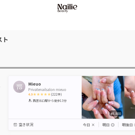
スト
Mieuo
Privatenailsalon mieuo
4.9
(
222
件)
1
2
3
4
5
西宮北口駅
から徒歩13分
Star
Stars
Stars
Stars
Stars
¥8,800
空き状況
今日
×
明日
◎
明後日