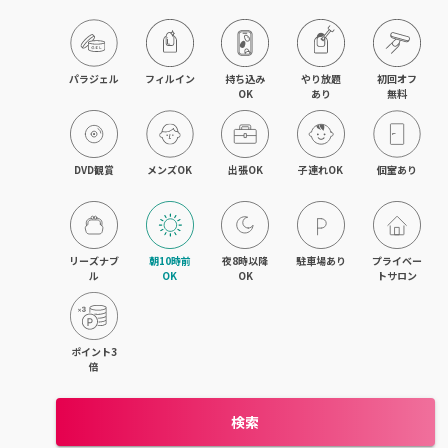
パラジェル
フィルイン
持ち込み

やり放題

初回オフ

OK
あり
無料
DVD観賞
メンズOK
出張OK
子連れOK
個室あり
リーズナブ
朝10時前
夜8時以降
駐車場あり
プライベー
ル
OK
OK
トサロン
ポイント3
倍
検索