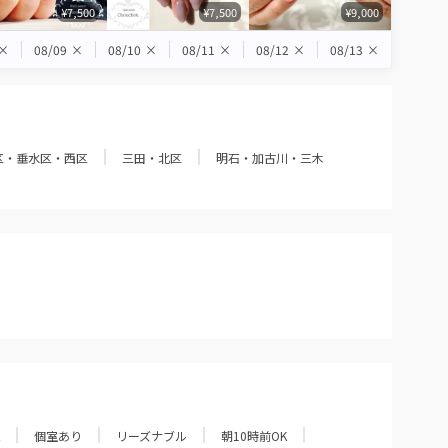
¥7,500
¥7,500
¥9,000
×
08/09
×
08/10
×
08/11
×
08/12
×
08/13
×
区・垂水区・西区
三田・北区
明石・加古川・三木
個室あり
リーズナブル
朝10時前OK