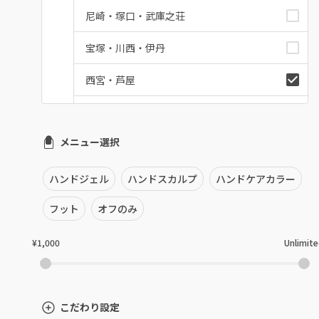
尼崎・塚口・武庫之荘
宝塚・川西・伊丹
西宮・芦屋
灘区・東灘区・岡本
メニュー選択
神戸・兵庫区・長田区
須磨区・垂水区・西区
ハンドジェル
ハンドスカルプ
ハンドケアカラー
三田・北区
フット
オフのみ
明石・加古川・三木
¥1,000
Unlimit
姫路・播州赤穂
兵庫県その他
こだわり設定