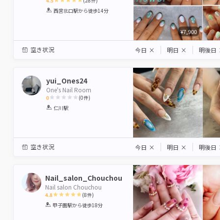
4.5
(
28
件)
1
2
3
4
5
西宮北口駅
から徒歩14分
Star
Stars
Stars
Stars
Stars
¥7,900
空き状況
今日
×
明日
×
明後日
yui_Ones24
One's Nail Room
0
(
0
件)
1
2
3
4
5
仁川駅
Star
Stars
Stars
Stars
Stars
空き状況
今日
×
明日
×
明後日
Nail_salon_Chouchou
Nail salon Chouchou
4.8
(
8
件)
1
2
3
4
5
甲子園駅
から徒歩18分
Star
Stars
Stars
Stars
Stars