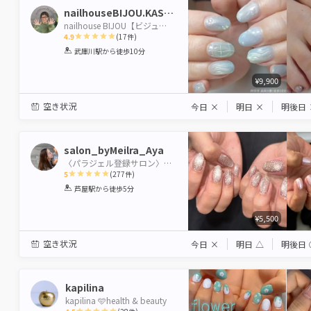
nailhouseBIJOU.KASUMI
nailhouse BIJOU【ビジュー】
4.9
(
17
件)
1
2
3
4
5
武庫川駅
から徒歩10分
Star
Stars
Stars
Stars
Stars
¥9,900
空き状況
今日
×
明日
×
明後日
salon_byMeilra_Aya
〈パラジェル登録サロン〉salon by Meilra
5
(
277
件)
1
2
3
4
5
芦屋駅
から徒歩5分
Star
Stars
Stars
Stars
Stars
¥5,500
空き状況
今日
×
明日
△
明後日
kapilina
kapilina 🩵health & beauty