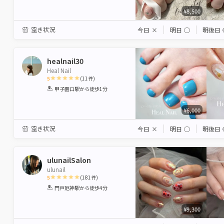
¥8,500
空き状況
今日
×
明日
◯
明後日
healnail30
Heal Nail
5
(
11
件)
1
2
3
4
5
甲子園口駅
から徒歩1分
Star
Stars
Stars
Stars
Stars
¥6,000
空き状況
今日
×
明日
◯
明後日
ulunailSalon
ulunail
5
(
181
件)
1
2
3
4
5
門戸厄神駅
から徒歩4分
Star
Stars
Stars
Stars
Stars
¥9,300