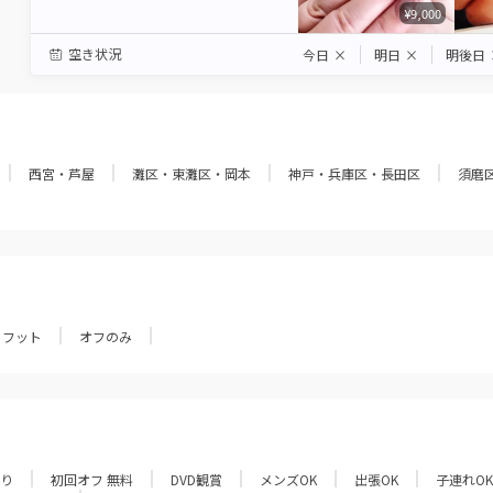
¥9,000
空き状況
今日
×
明日
×
明後日
西宮・芦屋
灘区・東灘区・岡本
神戸・兵庫区・長田区
須磨
フット
オフのみ
あり
初回オフ 無料
DVD観賞
メンズOK
出張OK
子連れOK