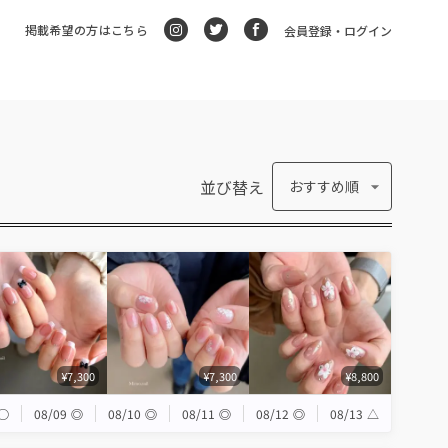
掲載希望の方はこちら
会員登録・ログイン
並び替え
おすすめ順
¥7,300
¥7,300
¥8,800
◯
08/09
◎
08/10
◎
08/11
◎
08/12
◎
08/13
△