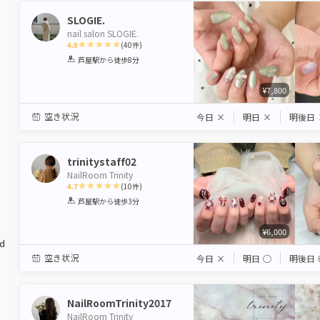
SLOGIE.
nail salon SLOGIE.
4.9
(
40
件)
1
2
3
4
5
芦屋駅
から徒歩8分
Star
Stars
Stars
Stars
Stars
¥7,800
空き状況
今日
×
明日
×
明後日
trinitystaff02
NailRoom Trinity
4.7
(
10
件)
1
2
3
4
5
芦屋駅
から徒歩3分
Star
Stars
Stars
Stars
Stars
¥6,000
ed
空き状況
今日
×
明日
◯
明後日
NailRoomTrinity2017
NailRoom Trinity