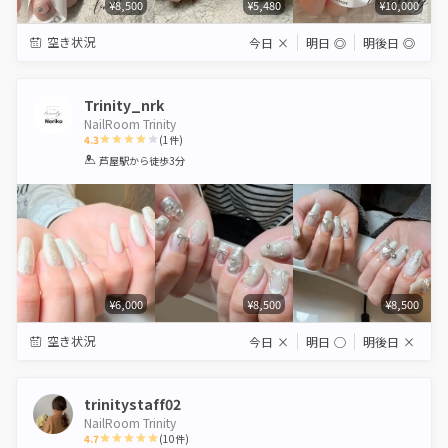
¥8,500
¥5,480
¥10,000
空き状況
今日
×
明日
◎
明後日
◎
Trinity_nrk
NailRoom Trinity
4.3
(
1
件)
1
2
3
4
5
芦屋駅
から徒歩3分
Star
Stars
Stars
Stars
Stars
¥6,000
¥8,500
¥8,500
空き状況
今日
×
明日
◯
明後日
×
trinitystaff02
NailRoom Trinity
4.7
(
10
件)