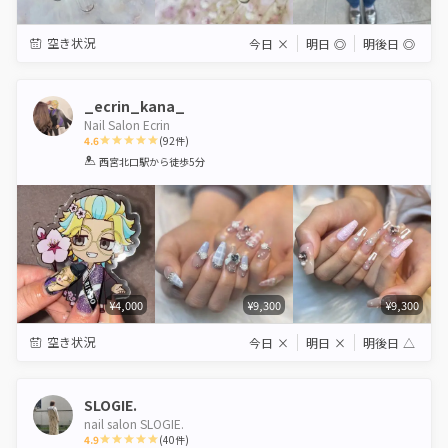
空き状況
今日
×
明日
◎
明後日
◎
_ecrin_kana_
Nail Salon Ecrin
4.6
(
92
件)
1
2
3
4
5
西宮北口駅
から徒歩5分
Star
Stars
Stars
Stars
Stars
¥4,000
¥9,300
¥9,300
空き状況
今日
×
明日
×
明後日
△
SLOGIE.
nail salon SLOGIE.
4.9
(
40
件)