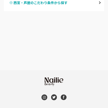
西宮・芦屋のこだわり条件から探す
ハンドスカルプ
パラジェル
西宮・芦屋
ハンドケアカラー
フィルイン
灘区・東灘区・岡本
フット
持ち込み OK
神戸・兵庫区・長田区
オフのみ
やり放題 あり
須磨区・垂水区・西区
初回オフ 無料
三田・北区
DVD観賞
明石・加古川・三木