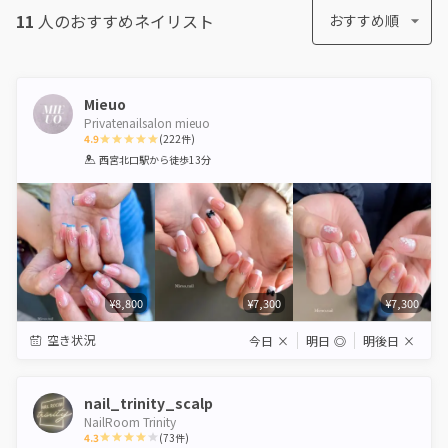
11
人のおすすめ
ネイリスト
おすすめ順
Mieuo
Privatenailsalon mieuo
4.9
(
222
件)
1
2
3
4
5
西宮北口駅
から徒歩13分
Star
Stars
Stars
Stars
Stars
¥8,800
¥7,300
¥7,300
空き状況
今日
×
明日
◎
明後日
×
nail_trinity_scalp
NailRoom Trinity
4.3
(
73
件)