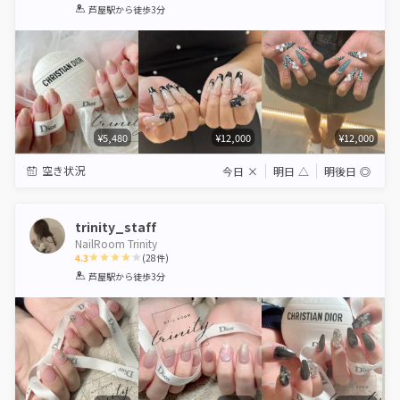
1
2
3
4
5
芦屋駅
から徒歩3分
Star
Stars
Stars
Stars
Stars
¥5,480
¥12,000
¥12,000
空き状況
今日
×
明日
△
明後日
◎
trinity_staff
NailRoom Trinity
4.3
(
28
件)
1
2
3
4
5
芦屋駅
から徒歩3分
Star
Stars
Stars
Stars
Stars