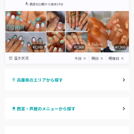
1
2
3
4
5
西宮北口駅
から徒歩14分
Star
Stars
Stars
Stars
Stars
¥7,900
¥7,900
¥7,900
空き状況
今日
×
明日
×
明後日
×
兵庫県のエリアから探す
三宮・元町
西宮・芦屋のメニューから探す
尼崎・塚口・武庫之荘
ハンドジェル
宝塚・川西・伊丹