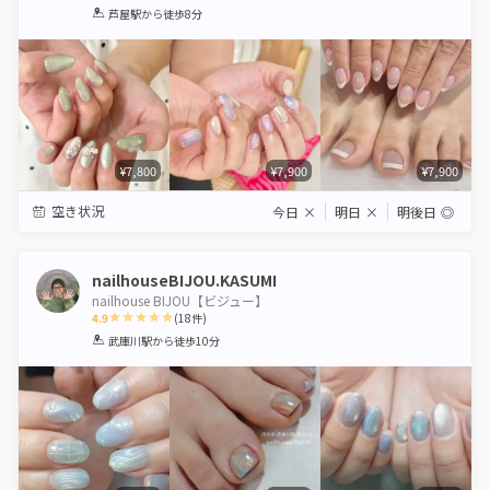
1
2
3
4
5
芦屋駅
から徒歩8分
Star
Stars
Stars
Stars
Stars
¥7,800
¥7,900
¥7,900
空き状況
今日
×
明日
×
明後日
◎
nailhouseBIJOU.KASUMI
nailhouse BIJOU【ビジュー】
4.9
(
18
件)
1
2
3
4
5
武庫川駅
から徒歩10分
Star
Stars
Stars
Stars
Stars