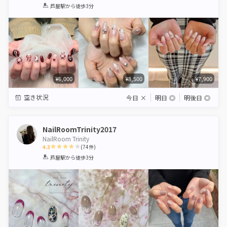
1
2
3
4
5
芦屋駅
から徒歩3分
Star
Stars
Stars
Stars
Stars
¥6,000
¥8,500
¥7,900
空き状況
今日
×
明日
◎
明後日
◎
NailRoomTrinity2017
NailRoom Trinity
4.3
(
74
件)
1
2
3
4
5
芦屋駅
から徒歩3分
Star
Stars
Stars
Stars
Stars