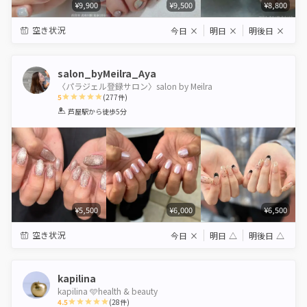
¥9,900
¥9,500
¥8,800
空き状況
今日
×
明日
×
明後日
×
salon_byMeilra_Aya
〈パラジェル登録サロン〉salon by Meilra
5
(
277
件)
1
2
3
4
5
芦屋駅
から徒歩5分
Star
Stars
Stars
Stars
Stars
¥5,500
¥6,000
¥6,500
空き状況
今日
×
明日
△
明後日
△
kapilina
kapilina 🩵health & beauty
4.5
(
28
件)