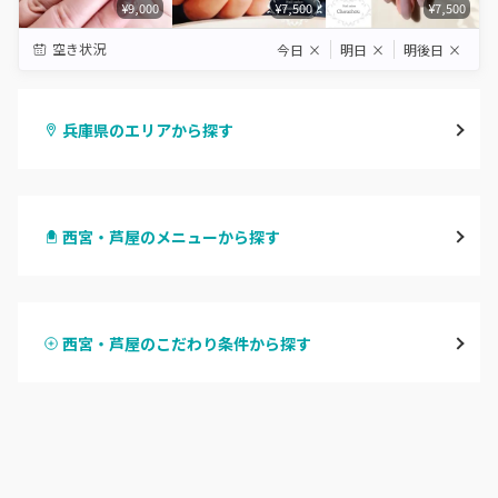
¥9,000
¥7,500
¥7,500
空き状況
今日
×
明日
×
明後日
×
兵庫県のエリアから探す
三宮・元町
西宮・芦屋のメニューから探す
尼崎・塚口・武庫之荘
ハンドジェル
宝塚・川西・伊丹
西宮・芦屋のこだわり条件から探す
ハンドスカルプ
パラジェル
西宮・芦屋
ハンドケアカラー
フィルイン
灘区・東灘区・岡本