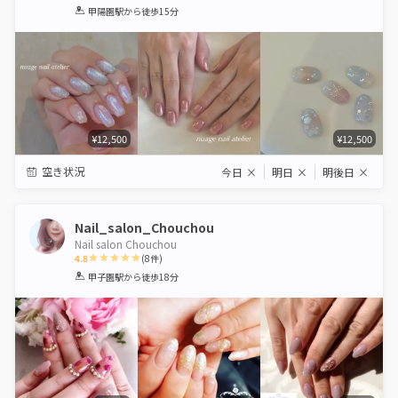
1
2
3
4
5
甲陽園駅
から徒歩15分
Star
Stars
Stars
Stars
Stars
¥12,500
¥12,500
空き状況
今日
×
明日
×
明後日
×
Nail_salon_Chouchou
Nail salon Chouchou
4.8
(
8
件)
1
2
3
4
5
甲子園駅
から徒歩18分
Star
Stars
Stars
Stars
Stars