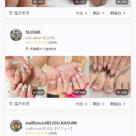
¥6,000
¥6,000
¥6,000
空き状況
今日
×
明日
×
明後日
×
SLOGIE.
nail salon SLOGIE.
4.9
(
40
件)
1
2
3
4
5
芦屋駅
から徒歩8分
Star
Stars
Stars
Stars
Stars
¥7,800
¥7,900
¥7,900
空き状況
今日
×
明日
×
明後日
×
nailhouseBIJOU.KASUMI
nailhouse BIJOU【ビジュー】
4.9
(
18
件)