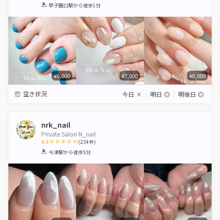
1
2
3
4
5
甲子園口駅
から徒歩1分
Star
Stars
Stars
Stars
Stars
¥6,000
¥7,000
¥8,000
空き状況
今日
×
明日
◎
明後日
◎
nrk_nail
Private Salon N_nail
4.9
(
234
件)
1
2
3
4
5
今津駅
から徒歩5分
Star
Stars
Stars
Stars
Stars