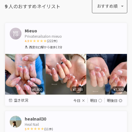
9
人のおすすめ
ネイリスト
おすすめ順
Mieuo
Privatenailsalon mieuo
4.9
(
222
件)
1
2
3
4
5
西宮北口駅
から徒歩13分
Star
Stars
Stars
Stars
Stars
¥8,800
¥7,300
¥7,300
空き状況
今日
×
明日
◯
明後日
◎
healnail30
Heal Nail
5
(
11
件)