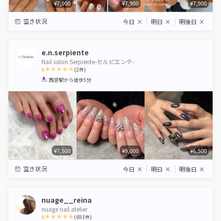
¥7,900
¥7,900
¥7,900
空き状況
今日
×
明日
×
明後日
×
e.n.serpiente
Nail salon Serpiente-セルピエンテ-
5
(
2
件)
1
2
3
4
5
西宮駅
から徒歩5分
Star
Stars
Stars
Stars
Stars
¥7,500
¥9,000
¥6,500
空き状況
今日
×
明日
×
明後日
×
nuage__reina
nuage nail atelier
5
(
693
件)