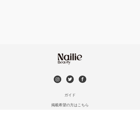
フット
持ち込み OK
神戸・兵庫区・長田区
オフのみ
やり放題 あり
須磨区・垂水区・西区
初回オフ 無料
三田・北区
DVD観賞
明石・加古川・三木
メンズOK
ガイド
姫路・播州赤穂
掲載希望の方はこちら
出張OK
利用規約
兵庫県その他
お問い合わせ
子連れOK
特定商取引法に基づく表記