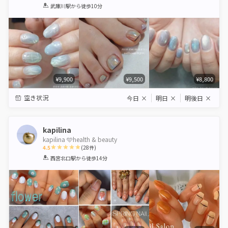
1
2
3
4
5
武庫川駅
から徒歩10分
Star
Stars
Stars
Stars
Stars
¥9,900
¥9,500
¥8,800
空き状況
今日
×
明日
×
明後日
×
kapilina
kapilina 🩵health & beauty
4.5
(
28
件)
1
2
3
4
5
西宮北口駅
から徒歩14分
Star
Stars
Stars
Stars
Stars