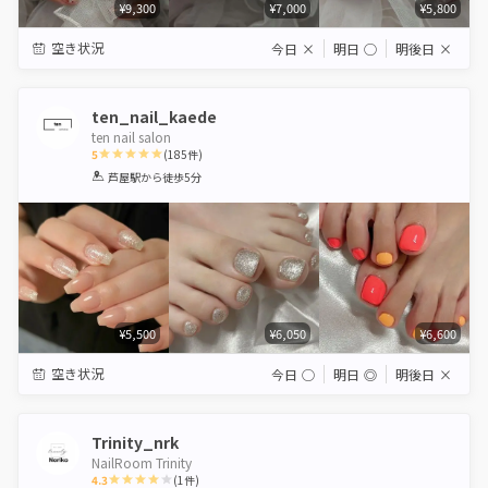
¥9,300
¥7,000
¥5,800
空き状況
今日
×
明日
◯
明後日
×
ten_nail_kaede
ten nail salon
5
(
185
件)
1
2
3
4
5
芦屋駅
から徒歩5分
Star
Stars
Stars
Stars
Stars
¥5,500
¥6,050
¥6,600
空き状況
今日
◯
明日
◎
明後日
×
Trinity_nrk
NailRoom Trinity
4.3
(
1
件)