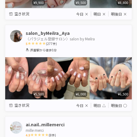
¥9,900
¥9,500
¥8,800
空き状況
今日
×
明日
×
明後日
×
salon_byMeilra_Aya
〈パラジェル登録サロン〉salon by Meilra
5
(
277
件)
1
2
3
4
5
芦屋駅
から徒歩5分
Star
Stars
Stars
Stars
Stars
¥5,500
¥6,000
¥6,500
空き状況
今日
×
明日
△
明後日
◯
ai.nail..millemerci
mille merci
4.9
(
8
件)