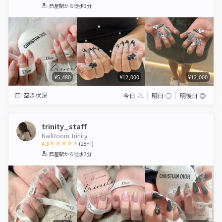
1
2
3
4
5
芦屋駅
から徒歩3分
Star
Stars
Stars
Stars
Stars
¥5,480
¥12,000
¥12,000
空き状況
今日
△
明日
◯
明後日
◎
trinity_staff
NailRoom Trinity
4.3
(
28
件)
1
2
3
4
5
芦屋駅
から徒歩3分
Star
Stars
Stars
Stars
Stars