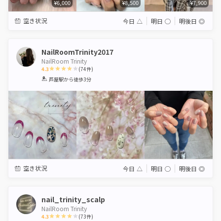
¥6,000
¥8,500
¥7,900
空き状況
今日
△
明日
◯
明後日
◎
NailRoomTrinity2017
NailRoom Trinity
4.3
(
74
件)
1
2
3
4
5
芦屋駅
から徒歩3分
Star
Stars
Stars
Stars
Stars
空き状況
今日
△
明日
◯
明後日
◎
nail_trinity_scalp
NailRoom Trinity
4.3
(
73
件)