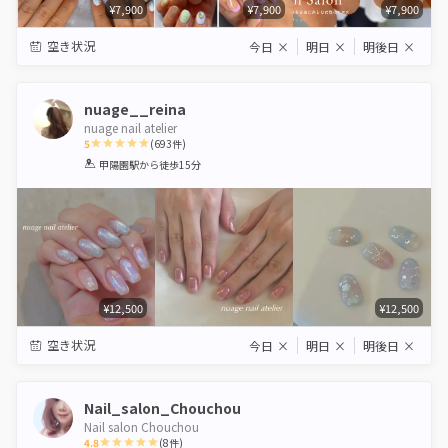
¥7,900
¥7,900
¥7,900
空き状況
今日
×
明日
×
明後日
×
nuage__reina
nuage nail atelier
5
(
693
件)
1
2
3
4
5
甲陽園駅
から徒歩15分
Star
Stars
Stars
Stars
Stars
¥12,500
¥12,500
空き状況
今日
×
明日
×
明後日
×
Nail_salon_Chouchou
Nail salon Chouchou
4.8
(
8
件)