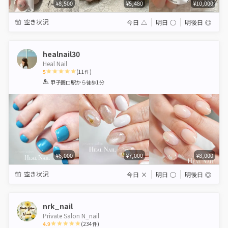
¥8,500
¥5,480
¥10,000
空き状況
今日
△
明日
◯
明後日
◎
healnail30
Heal Nail
5
(
11
件)
1
2
3
4
5
甲子園口駅
から徒歩1分
Star
Stars
Stars
Stars
Stars
¥6,000
¥7,000
¥8,000
空き状況
今日
×
明日
◯
明後日
◎
nrk_nail
Private Salon N_nail
4.9
(
234
件)