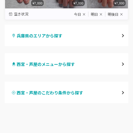
¥7,000
¥7,000
¥7,000
空き状況
今日
×
明日
×
明後日
×
兵庫県のエリアから探す
三宮・元町
西宮・芦屋のメニューから探す
尼崎・塚口・武庫之荘
ハンドジェル
宝塚・川西・伊丹
西宮・芦屋のこだわり条件から探す
ハンドスカルプ
パラジェル
西宮・芦屋
ハンドケアカラー
フィルイン
灘区・東灘区・岡本