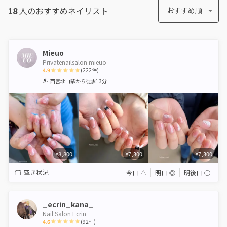
18
人のおすすめ
ネイリスト
おすすめ順
Mieuo
Privatenailsalon mieuo
4.9
(
222
件)
1
2
3
4
5
西宮北口駅
から徒歩13分
Star
Stars
Stars
Stars
Stars
¥8,800
¥7,300
¥7,300
空き状況
今日
△
明日
◎
明後日
◯
_ecrin_kana_
Nail Salon Ecrin
4.6
(
92
件)