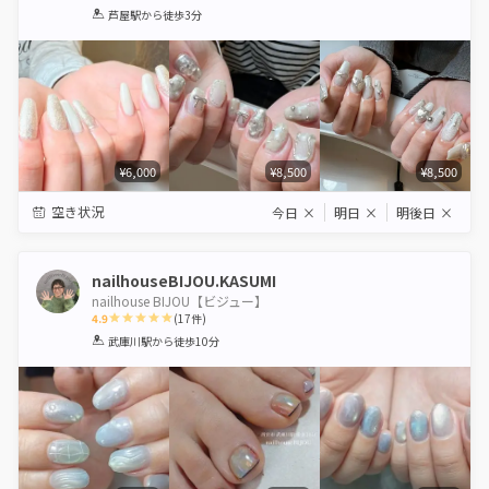
1
2
3
4
5
芦屋駅
から徒歩3分
Star
Stars
Stars
Stars
Stars
¥6,000
¥8,500
¥8,500
空き状況
今日
×
明日
×
明後日
×
nailhouseBIJOU.KASUMI
nailhouse BIJOU【ビジュー】
4.9
(
17
件)
1
2
3
4
5
武庫川駅
から徒歩10分
Star
Stars
Stars
Stars
Stars