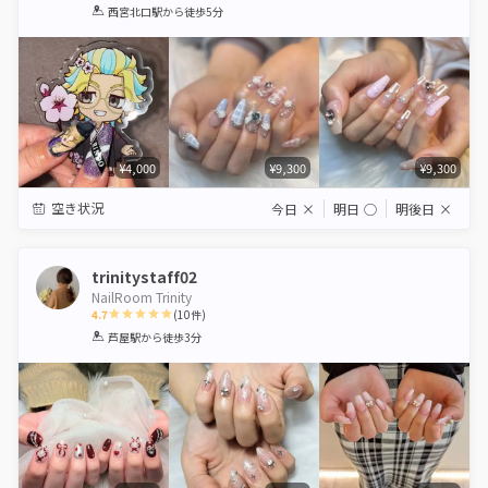
1
2
3
4
5
西宮北口駅
から徒歩5分
Star
Stars
Stars
Stars
Stars
¥4,000
¥9,300
¥9,300
空き状況
今日
×
明日
◯
明後日
×
trinitystaff02
NailRoom Trinity
4.7
(
10
件)
1
2
3
4
5
芦屋駅
から徒歩3分
Star
Stars
Stars
Stars
Stars