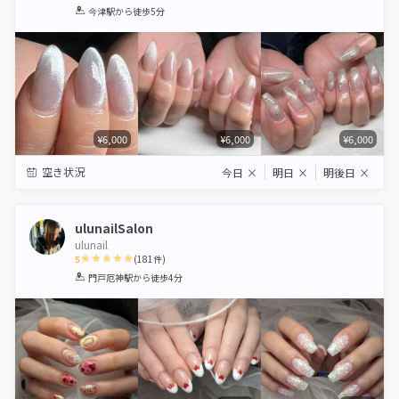
1
2
3
4
5
今津駅
から徒歩5分
Star
Stars
Stars
Stars
Stars
¥6,000
¥6,000
¥6,000
空き状況
今日
×
明日
×
明後日
×
ulunailSalon
ulunail
5
(
181
件)
1
2
3
4
5
門戸厄神駅
から徒歩4分
Star
Stars
Stars
Stars
Stars