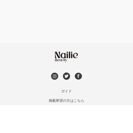
フット
持ち込み OK
神戸・兵庫区・長田区
オフのみ
やり放題 あり
須磨区・垂水区・西区
初回オフ 無料
三田・北区
DVD観賞
明石・加古川・三木
メンズOK
ガイド
姫路・播州赤穂
掲載希望の方はこちら
出張OK
利用規約
兵庫県その他
お問い合わせ
子連れOK
特定商取引法に基づく表記