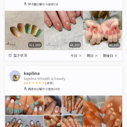
1
2
3
4
5
甲子園口駅
から徒歩1分
Star
Stars
Stars
Stars
Stars
¥11,000
¥6,500
¥9,500
空き状況
今日
×
明日
×
明後日
×
kapilina
kapilina 🩵health & beauty
4.5
(
28
件)
1
2
3
4
5
西宮北口駅
から徒歩14分
Star
Stars
Stars
Stars
Stars