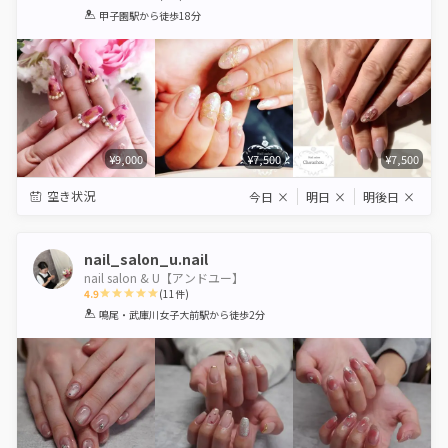
1
2
3
4
5
甲子園駅
から徒歩18分
Star
Stars
Stars
Stars
Stars
¥9,000
¥7,500
¥7,500
空き状況
今日
×
明日
×
明後日
×
nail_salon_u.nail
nail salon & U【アンドユー】
4.9
(
11
件)
1
2
3
4
5
鳴尾・武庫川女子大前駅
から徒歩2分
Star
Stars
Stars
Stars
Stars