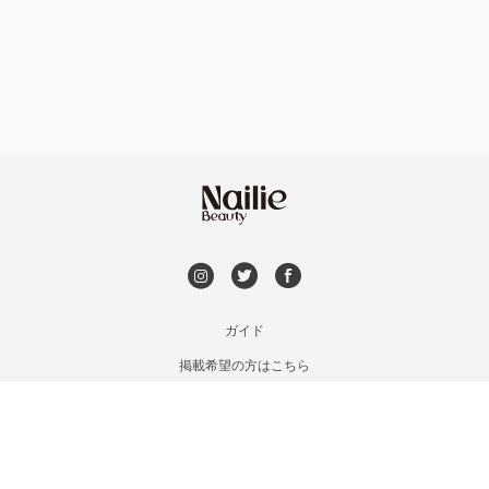
フット
持ち込み OK
神戸・兵庫区・長田区
オフのみ
やり放題 あり
須磨区・垂水区・西区
初回オフ 無料
三田・北区
DVD観賞
明石・加古川・三木
メンズOK
ガイド
姫路・播州赤穂
掲載希望の方はこちら
出張OK
利用規約
兵庫県その他
お問い合わせ
子連れOK
特定商取引法に基づく表記