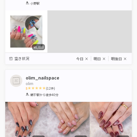
1
2
3
4
5
小野駅
Star
Stars
Stars
Stars
Stars
¥6,000
空き状況
今日
×
明日
×
明後日
×
olim_nailspace
olim
5
(
12
件)
1
2
3
4
5
網干駅
から徒歩40分
Star
Stars
Stars
Stars
Stars