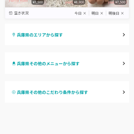
¥7,500
¥8,000
¥7,500
空き状況
今日
×
明日
×
明後日
×
兵庫県のエリアから探す
三宮・元町
兵庫県その他のメニューから探す
尼崎・塚口・武庫之荘
ハンドジェル
宝塚・川西・伊丹
兵庫県その他のこだわり条件から探す
ハンドスカルプ
パラジェル
西宮・芦屋
ハンドケアカラー
フィルイン
灘区・東灘区・岡本