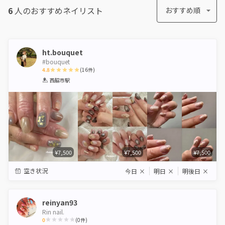
6
人のおすすめ
ネイリスト
おすすめ順
ht.bouquet
#bouquet
4.8
(
16
件)
1
2
3
4
5
西脇市駅
Star
Stars
Stars
Stars
Stars
¥7,500
¥7,500
¥7,500
空き状況
今日
×
明日
×
明後日
×
reinyan93
Rin nail.
0
(
0
件)