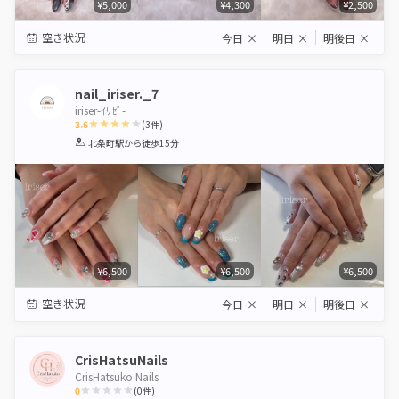
¥5,000
¥4,300
¥2,500
空き状況
今日
×
明日
×
明後日
×
nail_iriser._7
iriser-ｲﾘｾﾞ-
3.6
(
3
件)
1
2
3
4
5
北条町駅
から徒歩15分
Star
Stars
Stars
Stars
Stars
¥6,500
¥6,500
¥6,500
空き状況
今日
×
明日
×
明後日
×
CrisHatsuNails
CrisHatsuko Nails
0
(
0
件)