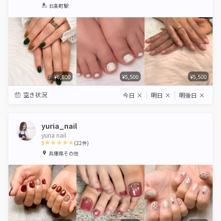
1
2
3
4
5
北条町駅
Star
Stars
Stars
Stars
Stars
¥6,800
¥5,500
¥5,500
空き状況
今日
×
明日
×
明後日
×
yuria_nail
yuria nail
5
(
22
件)
1
2
3
4
5
兵庫県その他
Star
Stars
Stars
Stars
Stars