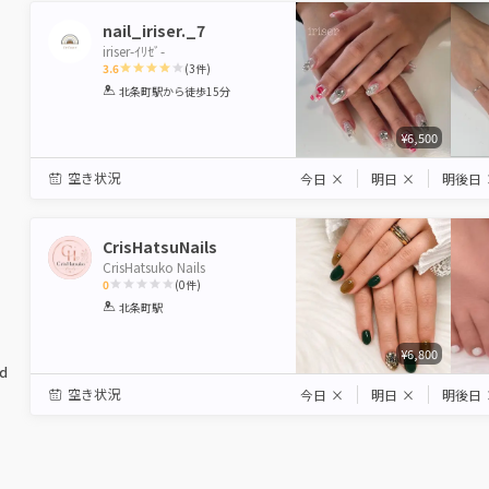
nail_iriser._7
iriser-ｲﾘｾﾞ-
3.6
(
3
件)
1
2
3
4
5
北条町駅
から徒歩15分
Star
Stars
Stars
Stars
Stars
¥6,500
空き状況
今日
×
明日
×
明後日
CrisHatsuNails
CrisHatsuko Nails
0
(
0
件)
1
2
3
4
5
北条町駅
Star
Stars
Stars
Stars
Stars
¥6,800
ed
空き状況
今日
×
明日
×
明後日