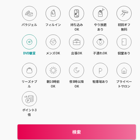
パラジェル
フィルイン
持ち込み

やり放題

初回オフ

OK
あり
無料
DVD観賞
メンズOK
出張OK
子連れOK
個室あり
リーズナブ
朝10時前
夜8時以降
駐車場あり
プライベー
ル
OK
OK
トサロン
ポイント3
倍
検索