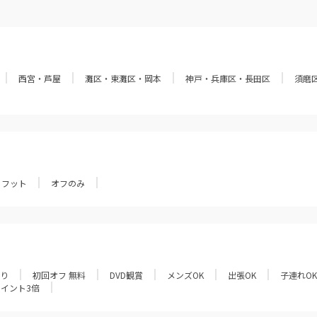
西宮・芦屋
灘区・東灘区・岡本
神戸・兵庫区・長田区
須磨
フット
オフのみ
あり
初回オフ 無料
DVD観賞
メンズOK
出張OK
子連れOK
ポイント3倍