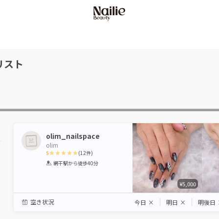
リスト
olim_nailspace
olim
5
(
12
件)
1
2
3
4
5
網干駅
から徒歩40分
Star
Stars
Stars
Stars
Stars
¥5,000
空き状況
今日
×
明日
×
明後日