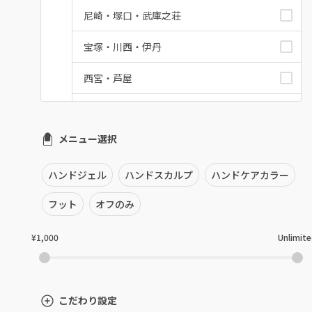
尼崎・塚口・武庫之荘
宝塚・川西・伊丹
西宮・芦屋
灘区・東灘区・岡本
メニュー選択
神戸・兵庫区・長田区
須磨区・垂水区・西区
ハンドジェル
ハンドスカルプ
ハンドケアカラー
三田・北区
フット
オフのみ
明石・加古川・三木
¥1,000
Unlimit
姫路・播州赤穂
兵庫県その他
こだわり設定