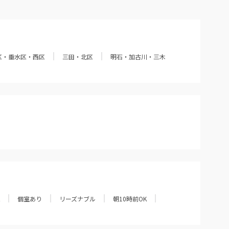
区・垂水区・西区
三田・北区
明石・加古川・三木
個室あり
リーズナブル
朝10時前OK