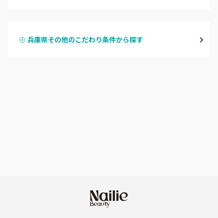
ハンドジェル
宝塚・川西・伊丹
兵庫県その他のこだわり条件から探す
ハンドスカルプ
パラジェル
西宮・芦屋
ハンドケアカラー
フィルイン
灘区・東灘区・岡本
フット
持ち込み OK
神戸・兵庫区・長田区
オフのみ
やり放題 あり
須磨区・垂水区・西区
初回オフ 無料
三田・北区