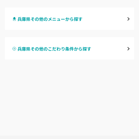
三宮・元町
兵庫県その他のメニューから探す
尼崎・塚口・武庫之荘
ハンドジェル
宝塚・川西・伊丹
兵庫県その他のこだわり条件から探す
ハンドスカルプ
パラジェル
西宮・芦屋
ハンドケアカラー
フィルイン
灘区・東灘区・岡本
フット
持ち込み OK
神戸・兵庫区・長田区
オフのみ
やり放題 あり
須磨区・垂水区・西区