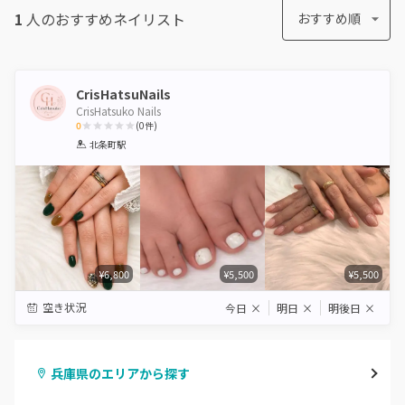
1
人のおすすめ
ネイリスト
おすすめ順
CrisHatsuNails
CrisHatsuko Nails
0
(
0
件)
1
2
3
4
5
北条町駅
Star
Stars
Stars
Stars
Stars
¥6,800
¥5,500
¥5,500
空き状況
今日
×
明日
×
明後日
×
兵庫県のエリアから探す