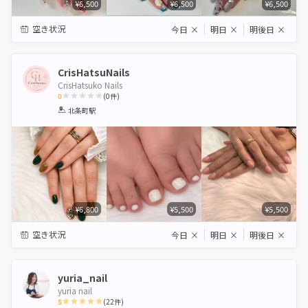
¥6,500
¥6,500
¥6,500
空き状況
今日
×
明日
×
明後日
×
CrisHatsuNails
CrisHatsuko Nails
0
(
0
件)
1
2
3
4
5
北条町駅
Star
Stars
Stars
Stars
Stars
¥6,800
¥5,500
¥5,500
空き状況
今日
×
明日
×
明後日
×
yuria_nail
yuria nail
5
(
22
件)