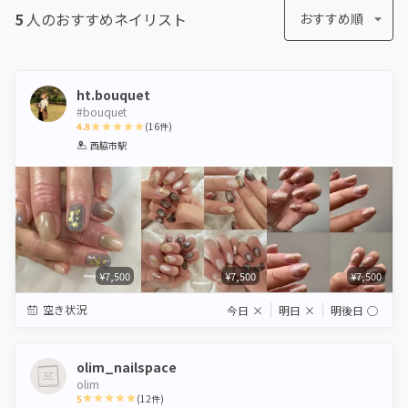
5
人のおすすめ
ネイリスト
おすすめ順
ht.bouquet
#bouquet
4.8
(
16
件)
1
2
3
4
5
西脇市駅
Star
Stars
Stars
Stars
Stars
¥7,500
¥7,500
¥7,500
空き状況
今日
×
明日
×
明後日
◯
olim_nailspace
olim
5
(
12
件)