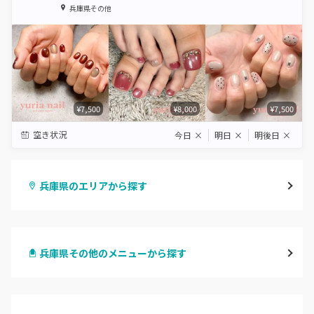
1
2
3
4
5
兵庫県その他
Star
Stars
Stars
Stars
Stars
¥7,500
¥8,000
¥7,500
空き状況
今日
×
明日
×
明後日
×
兵庫県のエリアから探す
三宮・元町
兵庫県その他のメニューから探す
尼崎・塚口・武庫之荘
ハンドジェル
宝塚・川西・伊丹