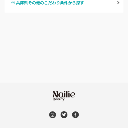
兵庫県その他のこだわり条件から探す
ハンドスカルプ
パラジェル
西宮・芦屋
ハンドケアカラー
フィルイン
灘区・東灘区・岡本
フット
持ち込み OK
神戸・兵庫区・長田区
オフのみ
やり放題 あり
須磨区・垂水区・西区
初回オフ 無料
三田・北区
DVD観賞
明石・加古川・三木