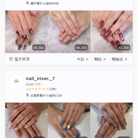
1
2
3
4
5
網干駅
から徒歩40分
Star
Stars
Stars
Stars
Stars
¥5,000
¥4,300
¥2,500
空き状況
今日
×
明日
×
明後日
×
nail_iriser._7
iriser-ｲﾘｾﾞ-
3.6
(
3
件)
1
2
3
4
5
北条町駅
から徒歩15分
Star
Stars
Stars
Stars
Stars